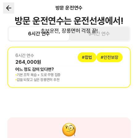
방문 운전연수
방문 운전연수는 운전선생에서!
초보운전, 장롱면허 걱정 끝!
6시간
연수
9시간
연수
6시간
연수
#합법
#안전보장
264,000
원
어느 정도 감이 있다면?
기본 조작 복습 + 도로 주행 집중
감을 되찾고 싶은 장롱면허 추천