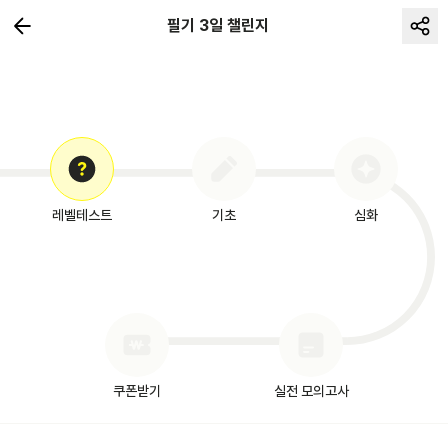
필기 3일 챌린지
레벨테스트
기초
심화
쿠폰받기
실전 모의고사