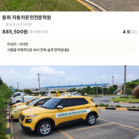
용화 자동차운전전문학원
충남 아산시 시민로
885,500원
4.9
2종 보통(자동)
(
32
)
작성자 :
카이엔
시험을 자체적으로 봐서 진짜 쉽게 면허땄네요