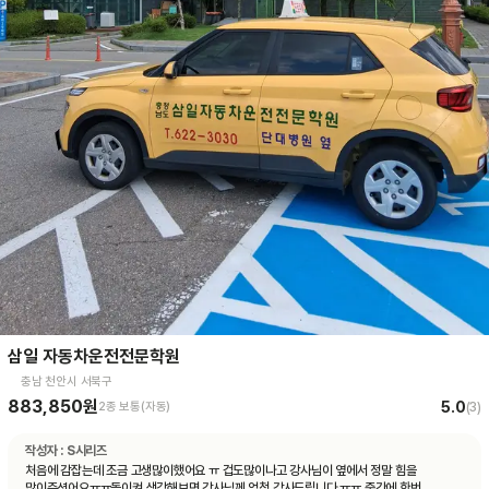
삼일 자동차운전전문학원
충남 천안시 서북구
883,850원
5.0
2종 보통(자동)
(
3
)
작성자 :
S시리즈
처음에 감잡는데 조금 고생많이했어요 ㅠ 겁도많이나고 강사님이 옆에서 정말 힘을
많이주셨어요ㅠㅠ돌이켜 생각해보면 강사님께 엄청 감사드립니다 ㅠㅠ 중간에 한번