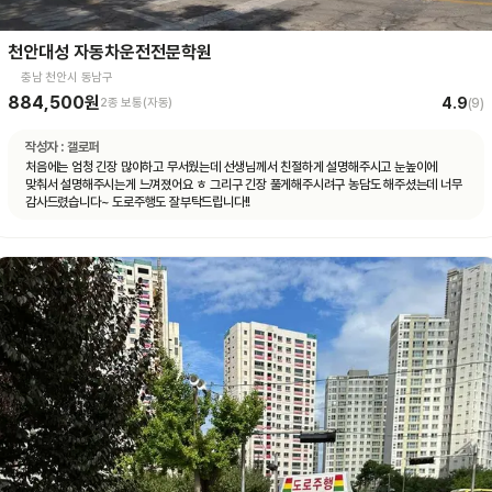
천안대성 자동차운전전문학원
충남 천안시 동남구
884,500원
4.9
2종 보통(자동)
(
9
)
작성자 :
갤로퍼
처음에는 엄청 긴장 많이하고 무서웠는데 선생님께서 친절하게 설명해주시고 눈높이에
맞춰서 설명해주시는게 느껴졌어요 ㅎ 그리구 긴장 풀게해주시려구 농담도 해주셨는데 너무
감사드렸습니다~ 도로주행도 잘부탁드립니다!!