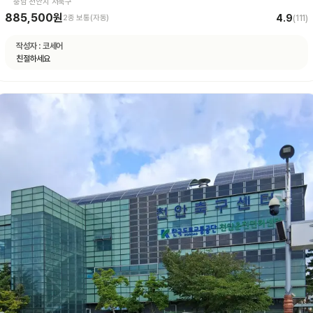
충남 천안시 서북구
885,500원
4.9
2종 보통(자동)
(
111
)
작성자 :
코세어
친절하세요