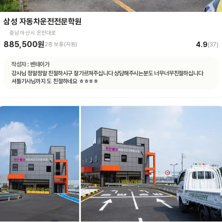
삼성 자동차운전전문학원
충남 아산시 온천대로
885,500원
4.9
2종 보통(자동)
(
37
)
작성자 :
벤테이가
강사님 정말정말 친절하시구 잘가르쳐주십니다 상담해주시는분도 너무너무친절하십니다
셔틀기사님까지 도 친절하네요 ㅎㅎㅎㅎ