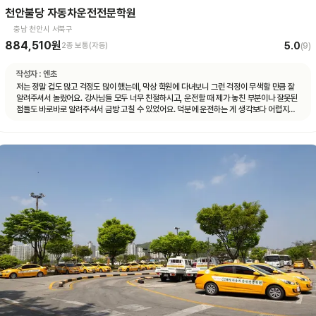
천안불당 자동차운전전문학원
충남 천안시 서북구
884,510원
5.0
2종 보통(자동)
(
9
)
작성자 :
엔초
저는 정말 겁도 많고 걱정도 많이 했는데, 막상 학원에 다녀보니 그런 걱정이 무색할 만큼 잘
알려주셔서 놀랐어요. 강사님들 모두 너무 친절하시고, 운전할 때 제가 놓친 부분이나 잘못된
점들도 바로바로 알려주셔서 금방 고칠 수 있었어요. 덕분에 운전하는 게 생각보다 어렵지
않게 느껴졌고, 자신감도 많이 생겼습니다. 특히 설명을 정말 이해하기 쉽게 해주셔서,
초보자인 저도 금방 따라갈 수 있었어요. 또 강사님들뿐만 아니라 상담해주시는 분들도 다들
친절하시고 세심하게 챙겨주는 학원 입니다!! 저처럼 운전이 처음이라 많이 두렵고 걱정되는
분들이 계시다면, 이 학원 정말 추천드리고 싶습니다! 친절하고 꼼꼼한 강의 덕분에 자신 있게
도로주행 준비까지 할 수 있었어요. 여기서 배우길 정말 잘했다는 생각이 듭니다.