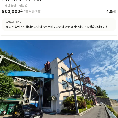
충남 논산시 은진면
803,000원
4.8
2종 보통(자동)
(
6
)
작성자 :
612
학과 수업이 지루하다는 사람이 많았는데 강사님이 너무 열정적이시고 좋았습니다 !! 강추