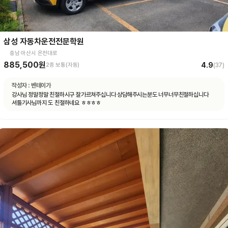
삼성 자동차운전전문학원
충남 아산시 온천대로
885,500원
4.9
2종 보통(자동)
(
37
)
작성자 :
벤테이가
강사님 정말정말 친절하시구 잘가르쳐주십니다 상담해주시는분도 너무너무친절하십니다
셔틀기사님까지 도 친절하네요 ㅎㅎㅎㅎ