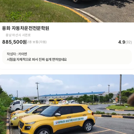
용화 자동차운전전문학원
충남 아산시 시민로
885,500원
4.9
2종 보통(자동)
(
32
)
작성자 :
카이엔
시험을 자체적으로 봐서 진짜 쉽게 면허땄네요