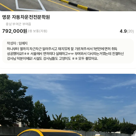
명문 자동차운전전문학원
충남 부여군 부여읍
792,000원
4.9
2종 보통(자동)
(
20
)
작성자 :
임예지
하나부터 열까지 차근차근 알려주시고 재치있게 잘 가르쳐주셔서 1번만에 면허 취득
성공했어요!!ㅎㅎ 서울에서 면허따다 실패하고ㅠㅠ 부여와서 다시따는거였는데 친절하신
강사님 덕분이에요! 시설도 강사님들도 고양이도 ㅎㅎ 모두 좋았어요.