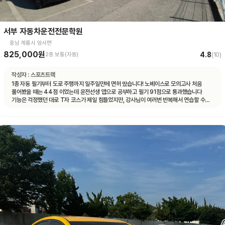
서부 자동차운전전문학원
충남 계룡시 엄사면
825,000원
4.8
2종 보통(자동)
(
10
)
작성자 :
스포츠트랙
1종 자동 필기부터 도로 주행까지 일주일만에 면허 땄습니다! 노베이스로 모의고사 처음
풀어봤을 때는 44점 이었는데 운전선생 앱으로 공부하고 필기 91점으로 통과했습니다
기능은 걱정했던 대로 T자 코스가 제일 힘들었지만, 강사님이 여러번 반복해서 연습할 수
있게 해주셔서 시험 볼 때는 감점 없이 합격 했습니다 도로 주행은 계룡 도로에 차가 많지
않아서 동영상 보고 코스만 잘 머리 속에 넣어두시면 어렵지 않게 합격하실 수 있을 거예요
강사님마다 알려주시는 스타일이 조금씩 다른데, 그냥 본인이 편한 대로 운전하시면 됩니다
다들 처음 운전대 잡아보는 거니까 아무것도 모르는 게 당연한 거니, 잘 모르겠는 것이나
궁금한 게 있다면 강사님께 적극적으로 질문하시는 걸 추천드려요! 운전 잘 하면 뭐하러
학원에 오겠어요~