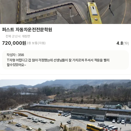
퍼스트 자동차운전전문학원
전북 군산시 개정면
720,000원
4.8
2종 보통(자동)
(
19
)
작성자 :
356
T자형 어렵다고 겁 많아 걱정했는데 선생님들이 잘 가치르쳐 주셔서 적응을 빨리
할수있었어요~