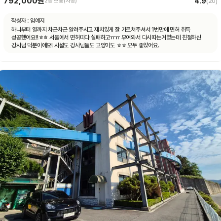
792,000원
4.9
2종 보통(자동)
(
20
)
작성자 :
임예지
하나부터 열까지 차근차근 알려주시고 재치있게 잘 가르쳐주셔서 1번만에 면허 취득
성공했어요!!ㅎㅎ 서울에서 면허따다 실패하고ㅠㅠ 부여와서 다시따는거였는데 친절하신
강사님 덕분이에요! 시설도 강사님들도 고양이도 ㅎㅎ 모두 좋았어요.