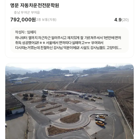
명문 자동차운전전문학원
충남 부여군 부여읍
792,000원
4.9
2종 보통(자동)
(
20
)
작성자 :
임예지
하나부터 열까지 차근차근 알려주시고 재치있게 잘 가르쳐주셔서 1번만에 면허
취득 성공했어요!!ㅎㅎ 서울에서 면허따다 실패하고ㅠㅠ 부여와서
다시따는거였는데 친절하신 강사님 덕분이에요! 시설도 강사님들도 고양이도
ㅎㅎ 모두 좋았어요.