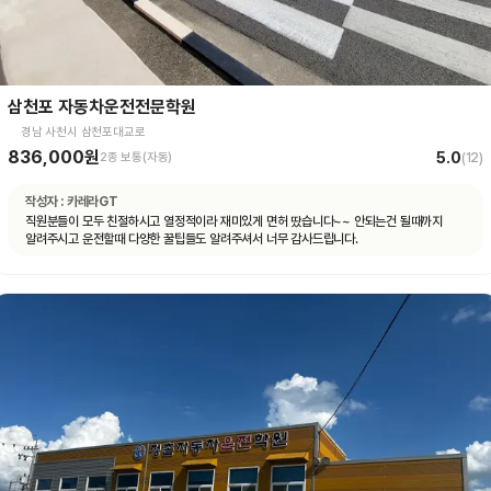
삼천포 자동차운전전문학원
경남 사천시 삼천포대교로
836,000원
5.0
2종 보통(자동)
(
12
)
작성자 :
카레라GT
직원분들이 모두 친절하시고 열정적이라 재미있게 면허 땄습니다~~ 안되는건 될때까지
알려주시고 운전할때 다양한 꿀팁들도 알려주셔서 너무 감사드립니다.