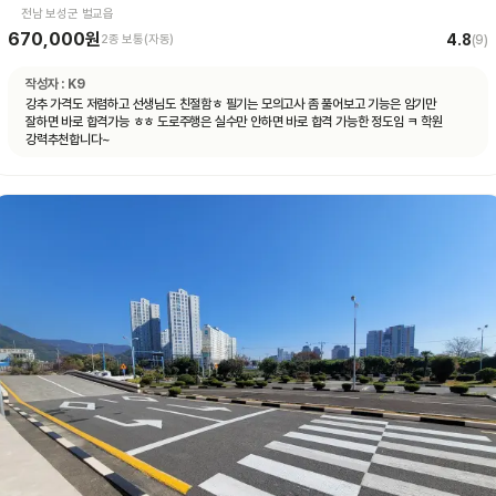
전남 보성군 벌교읍
670,000원
4.8
2종 보통(자동)
(
9
)
작성자 :
K9
강추 가격도 저렴하고 선생님도 친절함ㅎ 필기는 모의고사 좀 풀어보고 기능은 암기만
잘하면 바로 합격가능 ㅎㅎ 도로주행은 실수만 안하면 바로 합격 가능한 정도임 ㅋ 학원
강력추천합니다~