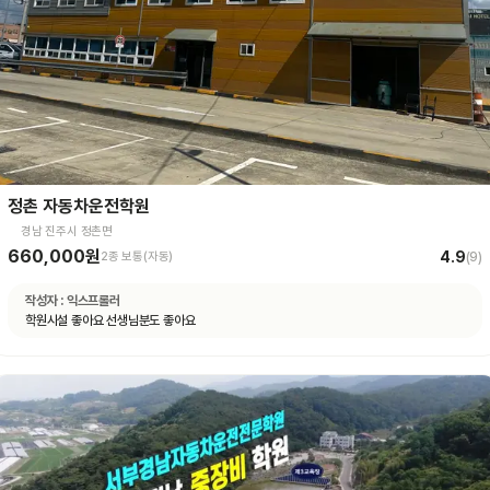
정촌 자동차운전학원
경남 진주시 정촌면
660,000원
4.9
2종 보통(자동)
(
9
)
작성자 :
익스프롤러
학원시설 좋아요 선생님분도 좋아요