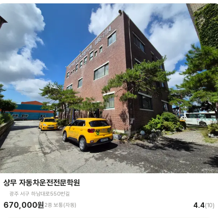
상무 자동차운전전문학원
광주 서구 하남대로550번길
670,000원
4.4
2종 보통(자동)
(
10
)