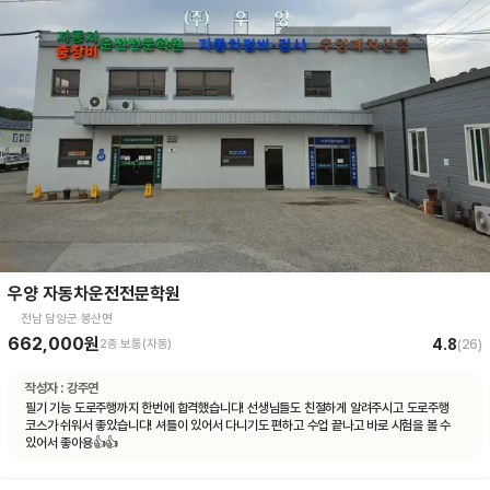
우양 자동차운전전문학원
전남 담양군 봉산면
662,000원
4.8
2종 보통(자동)
(
26
)
작성자 :
강주연
필기 기능 도로주행까지 한번에 합격했습니다! 선생님들도 친절하게 알려주시고 도로주행
코스가 쉬워서 좋았습니다! 셔틀이 있어서 다니기도 편하고 수업 끝나고 바로 시험을 볼 수
있어서 좋아용👍👍