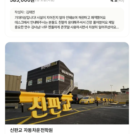
583,000원
4.8
2종 보통(자동)
(
43
)
작성자 :
김채연
기대이상입니다! 시설이 지어진지 얼마 안돼보여 깨끗하고 쾌적했어요
데스크에서 안내해주시는 분들도 친절히 응대해주셔서 긴장 풀어졌어요 제일
중요한 연수 강사님! 너무 젠틀하게 존댓말 사용하시면서 차분히 알려주셨어요
운전 꿀팁 외 불필요힌 대화 없으셨고 휴대폰 사용도 거의 안하셨어요 나머지
4시간도 그런 강사님 만나면 좋겠네요ㅎㅎ
신판교 자동차운전학원