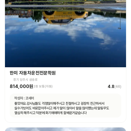
한미 자동차운전전문학원
경기 양주시 삼숭로
814,000원
4.8
2종 보통(자동)
(
46
)
작성자 :
코세어
좋았어요.강사님들도 걱정많이해주시고 친절하시고 굉장히 친근하셔서
실수가잇어도 바로잡아주시고 제가 말이 많아서 말을 많이헀는데 말동무도
열심히 해주시고 덕분에 화기애애하게 잘배운거같습니다