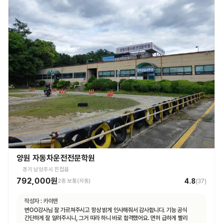
양원 자동차운전전문학원
경기 남양주시 진접읍
792,000원
4.8
2종 보통(자동)
(
37
)
작성자 :
카이맨
변OO강사님 잘 가르쳐주시고 항상 밝게 인사해줘서 감사합니다. 기능 공식
간단하게 잘 알려주시니, 그거 따라 하니 바로 합격했어요. 면허 급하게 빨리