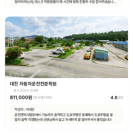
땄어야 하는데, 데스크 직원분들이 제 시간에 맞춰 친절히 수업 잡아주셨습니다.
면허 딸 때까지 답답하지 않고 빠르게 도와주셨습니다.
대진 자동차운전전문학원
경기 포천시 군내면
811,000원
4.8
2종 보통(자동)
(
81
)
작성자 :
아테온
운전면허시험장에서 기능까지 합격하고 도로주행만 등록해서 도로주행을 잘
할지 살짝 걱정했는데 선생님께서 쉽고 자세하게 잘 알려주셔서 좋았습니다