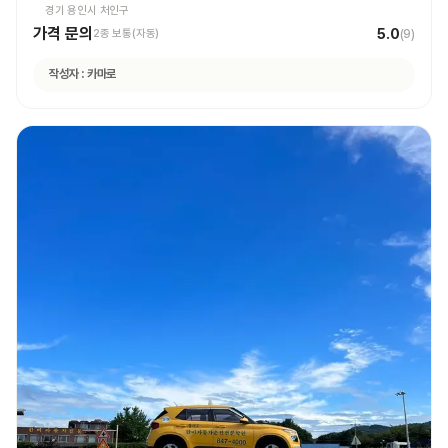
경기 용인시 처인구
가격 문의
5.0
2종 보통(자동)
(
9
)
작성자 :
카마로