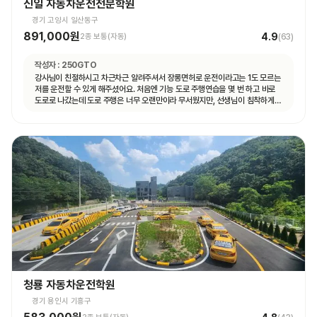
신일 자동차운전전문학원
경기 고양시 일산동구
891,000원
4.9
2종 보통(자동)
(
63
)
작성자 :
250GTO
강사님이 친절하시고 차근차근 알려주셔서 장롱면허로 운전이라고는 1도 모르는
저를 운전할 수 있게 해주셨어요. 처음엔 기능 도로 주행연습을 몇 번 하고 바로
도로로 나갔는데 도로 주행은 너무 오랜만이라 무서웠지만, 선생님이 침착하게
설명해주셔서 안전하게 운전할 수 있었어요. 자동차 운전에 재미도 붙었고
앞으로 더 연습할 자신감도 생겼어요.
청룡 자동차운전학원
경기 용인시 기흥구