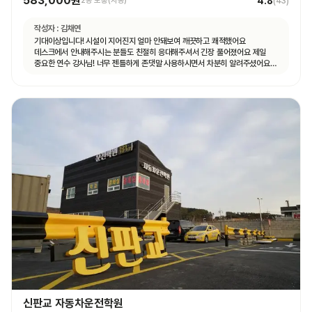
583,000원
4.8
2종 보통(자동)
(
43
)
작성자 :
김채연
기대이상입니다! 시설이 지어진지 얼마 안돼보여 깨끗하고 쾌적했어요
데스크에서 안내해주시는 분들도 친절히 응대해주셔서 긴장 풀어졌어요 제일
중요한 연수 강사님! 너무 젠틀하게 존댓말 사용하시면서 차분히 알려주셨어요
운전 꿀팁 외 불필요힌 대화 없으셨고 휴대폰 사용도 거의 안하셨어요 나머지
4시간도 그런 강사님 만나면 좋겠네요ㅎㅎ
신판교 자동차운전학원