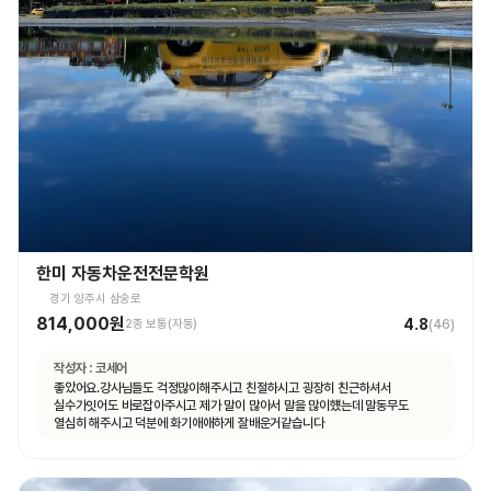
한미 자동차운전전문학원
경기 양주시 삼숭로
814,000원
4.8
2종 보통(자동)
(
46
)
작성자 :
코세어
좋았어요.강사님들도 걱정많이해주시고 친절하시고 굉장히 친근하셔서
실수가잇어도 바로잡아주시고 제가 말이 많아서 말을 많이헀는데 말동무도
열심히 해주시고 덕분에 화기애애하게 잘배운거같습니다