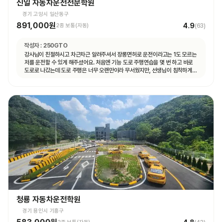
신일 자동차운전전문학원
경기 고양시 일산동구
891,000원
4.9
2종 보통(자동)
(
63
)
작성자 :
250GTO
강사님이 친절하시고 차근차근 알려주셔서 장롱면허로 운전이라고는 1도 모르는
저를 운전할 수 있게 해주셨어요. 처음엔 기능 도로 주행연습을 몇 번 하고 바로
도로로 나갔는데 도로 주행은 너무 오랜만이라 무서웠지만, 선생님이 침착하게
설명해주셔서 안전하게 운전할 수 있었어요. 자동차 운전에 재미도 붙었고
앞으로 더 연습할 자신감도 생겼어요.
청룡 자동차운전학원
경기 용인시 기흥구