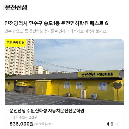
인천광역시 연수구 송도1동
운전면허학원 베스트
6
연수구 송도1동
운전학원 후기를 확인하고 최저가로 예약해 보세요.
운전선생 직영
운전선생 수원신화성 자동차운전전문학원
경기 수원시 권선구
836,000원
4.9
2종 보통(자동)
(
33
)