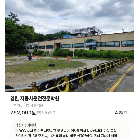
양원 자동차운전전문학원
경기 남양주시 진접읍
792,000원
4.8
2종 보통(자동)
(
37
)
작성자 :
카이맨
변OO강사님 잘 가르쳐주시고 항상 밝게 인사해줘서 감사합니다. 기능 공식
간단하게 잘 알려주시니, 그거 따라 하니 바로 합격했어요. 면허 급하게 빨리