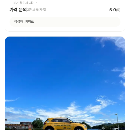
경기 용인시 처인구
가격 문의
5.0
2종 보통(자동)
(
9
)
작성자 :
카마로