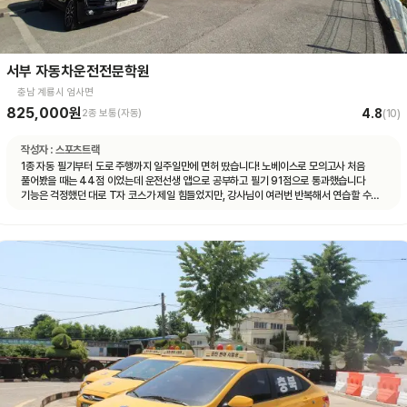
서부 자동차운전전문학원
충남 계룡시 엄사면
825,000원
4.8
2종 보통(자동)
(
10
)
작성자 :
스포츠트랙
1종 자동 필기부터 도로 주행까지 일주일만에 면허 땄습니다! 노베이스로 모의고사 처음
풀어봤을 때는 44점 이었는데 운전선생 앱으로 공부하고 필기 91점으로 통과했습니다
기능은 걱정했던 대로 T자 코스가 제일 힘들었지만, 강사님이 여러번 반복해서 연습할 수
있게 해주셔서 시험 볼 때는 감점 없이 합격 했습니다 도로 주행은 계룡 도로에 차가 많지
않아서 동영상 보고 코스만 잘 머리 속에 넣어두시면 어렵지 않게 합격하실 수 있을 거예요
강사님마다 알려주시는 스타일이 조금씩 다른데, 그냥 본인이 편한 대로 운전하시면 됩니다
다들 처음 운전대 잡아보는 거니까 아무것도 모르는 게 당연한 거니, 잘 모르겠는 것이나
궁금한 게 있다면 강사님께 적극적으로 질문하시는 걸 추천드려요! 운전 잘 하면 뭐하러
학원에 오겠어요~