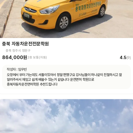
충북 자동차운전전문학원
충북 청주시 청원구
864,000원
4.5
2종 보통(자동)
(
9
)
작성자 :
임우빈
오창에서 부터 가는데도 셔틀이있어서 정말 편했구요 강사님들이 하나같이 친절하시고 잘
알려주셔서 재밌고 쉽게 배울수 있는거 같습니다 운전면허 학원으로
충북자동차운전면허학원 추천드립니다