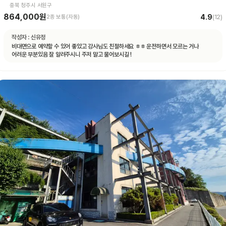
충북 청주시 서원구
864,000원
4.9
2종 보통(자동)
(
12
)
작성자 :
신유정
비대면으로 예약할 수 있어 좋았고 강사님도 친절하세요 ㅎㅎ 운전하면서 모르는 거나
어려운 부분있음 잘 알려주시니 주저 말고 물어보시길 !