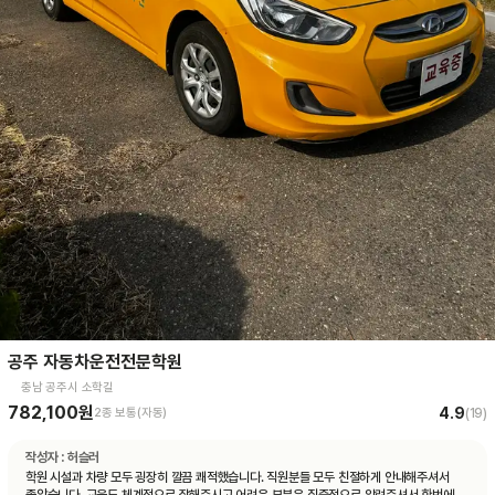
공주 자동차운전전문학원
충남 공주시 소학길
782,100원
4.9
2종 보통(자동)
(
19
)
작성자 :
허슬러
학원 시설과 차량 모두 굉장히 깔끔 쾌적했습니다. 직원분들 모두 친절하게 안내해주셔서