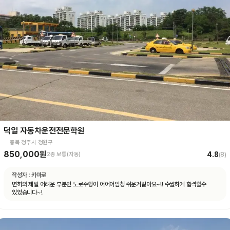
덕일 자동차운전전문학원
충북 청주시 청원구
850,000원
4.8
2종 보통(자동)
(
8
)
작성자 :
카마로
면허의 제일 어려운 부분인 도로주행이 어어어엄청 쉬운거같아요~!! 수월하게 합격할수
있었습니다~!