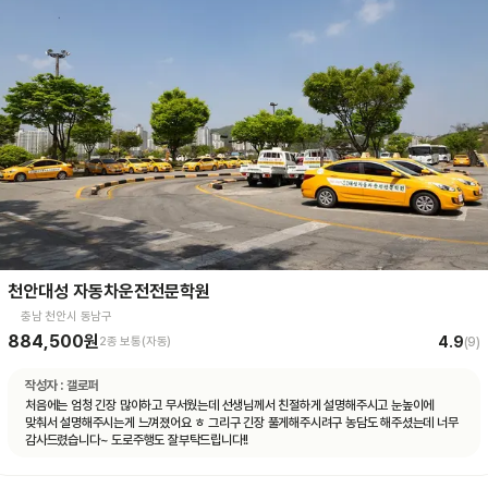
천안대성 자동차운전전문학원
충남 천안시 동남구
884,500원
4.9
2종 보통(자동)
(
9
)
작성자 :
갤로퍼
처음에는 엄청 긴장 많이하고 무서웠는데 선생님께서 친절하게 설명해주시고 눈높이에
맞춰서 설명해주시는게 느껴졌어요 ㅎ 그리구 긴장 풀게해주시려구 농담도 해주셨는데 너무
감사드렸습니다~ 도로주행도 잘부탁드립니다!!