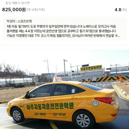
충남 계룡시 엄사면
825,000원
4.8
2종 보통(자동)
(
10
)
작성자 :
스포츠트랙
1종 자동 필기부터 도로 주행까지 일주일만에 면허 땄습니다! 노베이스로 모의고사 처음
풀어봤을 때는 44점 이었는데 운전선생 앱으로 공부하고 필기 91점으로 통과했습니다
기능은 걱정했던 대로 T자 코스가 제일 힘들었지만, 강사님이 여러번 반복해서 연습할 수
있게 해주셔서 시험 볼 때는 감점 없이 합격 했습니다 도로 주행은 계룡 도로에 차가 많지
않아서 동영상 보고 코스만 잘 머리 속에 넣어두시면 어렵지 않게 합격하실 수 있을 거예요
강사님마다 알려주시는 스타일이 조금씩 다른데, 그냥 본인이 편한 대로 운전하시면 됩니다
다들 처음 운전대 잡아보는 거니까 아무것도 모르는 게 당연한 거니, 잘 모르겠는 것이나
궁금한 게 있다면 강사님께 적극적으로 질문하시는 걸 추천드려요! 운전 잘 하면 뭐하러
학원에 오겠어요~