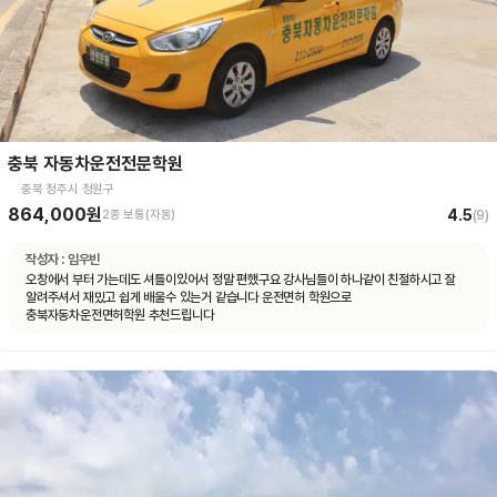
충북 자동차운전전문학원
충북 청주시 청원구
864,000원
4.5
2종 보통(자동)
(
9
)
작성자 :
임우빈
오창에서 부터 가는데도 셔틀이있어서 정말 편했구요 강사님들이 하나같이 친절하시고 잘
알려주셔서 재밌고 쉽게 배울수 있는거 같습니다 운전면허 학원으로
충북자동차운전면허학원 추천드립니다