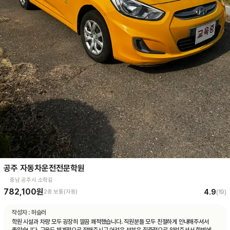
공주 자동차운전전문학원
충남 공주시 소학길
782,100원
4.9
2종 보통(자동)
(
19
)
작성자 :
허슬러
학원 시설과 차량 모두 굉장히 깔끔 쾌적했습니다. 직원분들 모두 친절하게 안내해주셔서