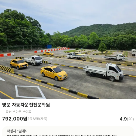
명문 자동차운전전문학원
충남 부여군 부여읍
792,000원
4.9
2종 보통(자동)
(
20
)
작성자 :
임예지