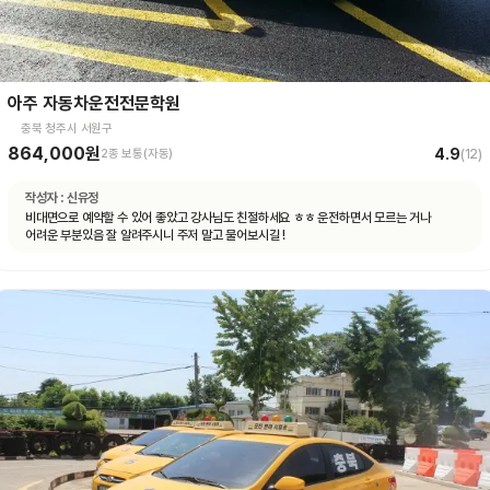
아주 자동차운전전문학원
충북 청주시 서원구
864,000원
4.9
2종 보통(자동)
(
12
)
작성자 :
신유정
비대면으로 예약할 수 있어 좋았고 강사님도 친절하세요 ㅎㅎ 운전하면서 모르는 거나
어려운 부분있음 잘 알려주시니 주저 말고 물어보시길 !