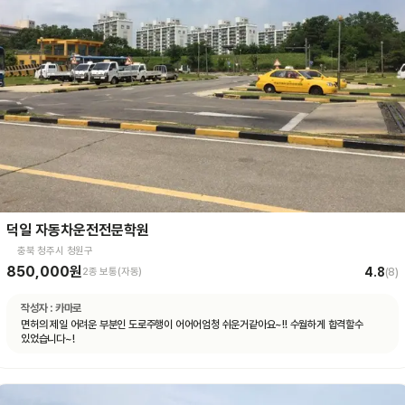
덕일 자동차운전전문학원
충북 청주시 청원구
850,000원
4.8
2종 보통(자동)
(
8
)
작성자 :
카마로
면허의 제일 어려운 부분인 도로주행이 어어어엄청 쉬운거같아요~!! 수월하게 합격할수
있었습니다~!