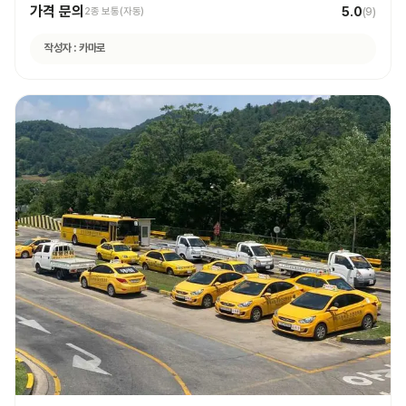
가격 문의
5.0
2종 보통(자동)
(
9
)
작성자 :
카마로