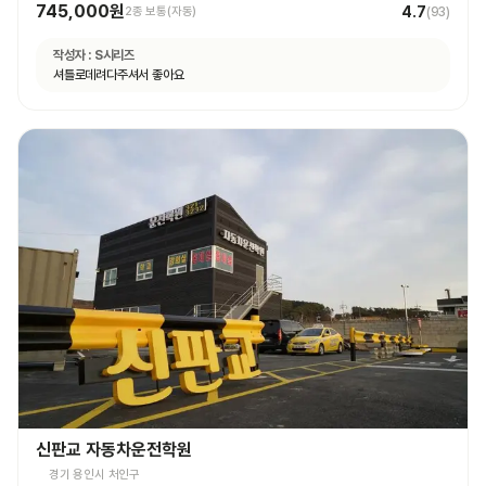
745,000원
4.7
2종 보통(자동)
(
93
)
작성자 :
S시리즈
셔틀로데려다주셔서 좋아요
신판교 자동차운전학원
경기 용인시 처인구