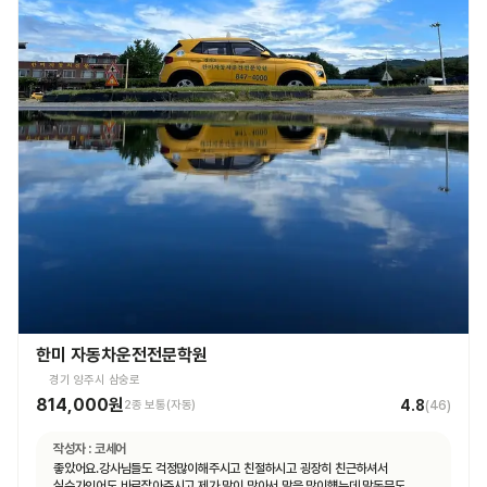
한미 자동차운전전문학원
경기 양주시 삼숭로
814,000원
4.8
2종 보통(자동)
(
46
)
작성자 :
코세어
좋았어요.강사님들도 걱정많이해주시고 친절하시고 굉장히 친근하셔서
실수가잇어도 바로잡아주시고 제가 말이 많아서 말을 많이헀는데 말동무도