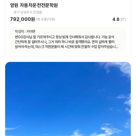
양원 자동차운전전문학원
경기 남양주시 진접읍
792,000원
4.8
2종 보통(자동)
(
37
)
작성자 :
카이맨
변OO강사님 잘 가르쳐주시고 항상 밝게 인사해줘서 감사합니다. 기능 공식
간단하게 잘 알려주시니, 그거 따라 하니 바로 합격했어요. 면허 급하게 빨리
땄어야 하는데, 데스크 직원분들이 제 시간에 맞춰 친절히 수업 잡아주셨습니다.
면허 딸 때까지 답답하지 않고 빠르게 도와주셨습니다.