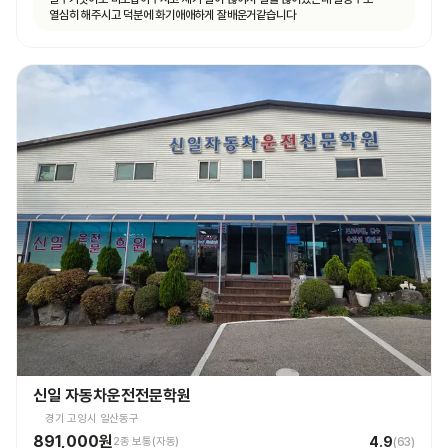
열심히 해주시고 덕분에 화기애애하게 잘배운거같습니다
신일 자동차운전전문학원
경기 고양시 일산동구
891,000원
4.9
2종 보통(자동)
(
63
)