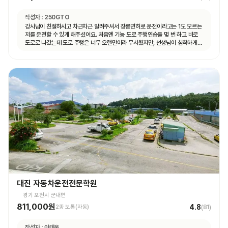
작성자 :
250GTO
강사님이 친절하시고 차근차근 알려주셔서 장롱면허로 운전이라고는 1도 모르는
저를 운전할 수 있게 해주셨어요. 처음엔 기능 도로 주행연습을 몇 번 하고 바로
도로로 나갔는데 도로 주행은 너무 오랜만이라 무서웠지만, 선생님이 침착하게
설명해주셔서 안전하게 운전할 수 있었어요. 자동차 운전에 재미도 붙었고
앞으로 더 연습할 자신감도 생겼어요.
대진 자동차운전전문학원
경기 포천시 군내면
811,000원
4.8
2종 보통(자동)
(
81
)
작성자 :
아테온