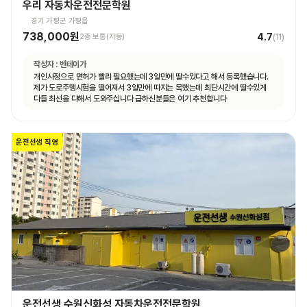
우리 자동차운전전문학원
경기 가평군 가평읍
738,000원
4.7
2종 보통(자동)
(
11
)
작성자 :
벤테이가
개인사정으로 면허가 빨리 필요했는데 3일만에 딸수있다고 해서 등록했습니다.
제가 도로주행시험을 떨어져서 3일만에 따지는 목했는데 최단시간에 딸수있게
다들 최선을 다해서 도와주십니다 급하신분들은 여기 추천합니다
운전선생 직영
운전선생 수원신화성 자동차운전전문학원