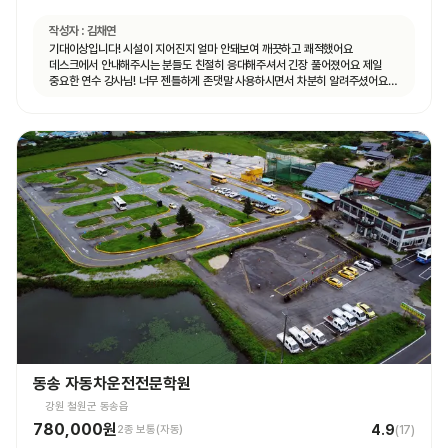
작성자 :
김채연
기대이상입니다! 시설이 지어진지 얼마 안돼보여 깨끗하고 쾌적했어요
데스크에서 안내해주시는 분들도 친절히 응대해주셔서 긴장 풀어졌어요 제일
중요한 연수 강사님! 너무 젠틀하게 존댓말 사용하시면서 차분히 알려주셨어요
운전 꿀팁 외 불필요힌 대화 없으셨고 휴대폰 사용도 거의 안하셨어요 나머지
4시간도 그런 강사님 만나면 좋겠네요ㅎㅎ
동송 자동차운전전문학원
강원 철원군 동송읍
780,000원
4.9
2종 보통(자동)
(
17
)