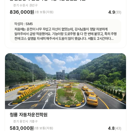
경기 수원시 권선구
836,000원
4.9
2종 보통(자동)
(
33
)
작성자 :
SM5
처음에는 운전이 너무 무섭고 자신이 없었는데, 강사님들이 정말 차분하게
알려주셔서 금방 적응했어요. 기능이랑 도로주행 둘 다 한 번에 붙었고, 특히 주행
전에 코스 설명을 자세히 해주셔서 도움이 많이 됐습니다. 셔틀도 2시간마다
다니고 제가 원하는 때마다 탈 수 있도록 시간 맞춰 잘 와서 통학하기 편했습니다!
청룡 자동차운전학원
경기 용인시 기흥구
583,000원
4.8
2종 보통(자동)
(
43
)