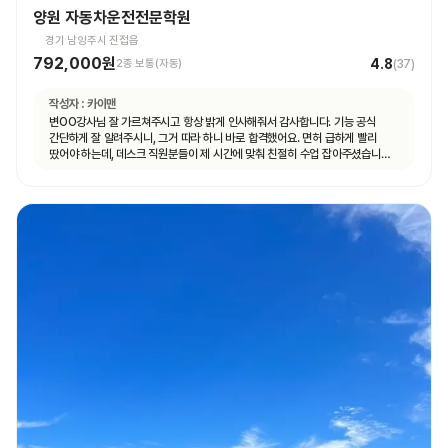
양원 자동차운전전문학원
경기 남양주시 진접읍
792,000원
4.8
2종 보통(자동)
(
37
)
작성자 :
카이맨
변OO강사님 잘 가르쳐주시고 항상 밝게 인사해줘서 감사합니다. 기능 공식
간단하게 잘 알려주시니, 그거 따라 하니 바로 합격했어요. 면허 급하게 빨리
땄어야 하는데, 데스크 직원분들이 제 시간에 맞춰 친절히 수업 잡아주셨습니다.
면허 딸 때까지 답답하지 않고 빠르게 도와주셨습니다.