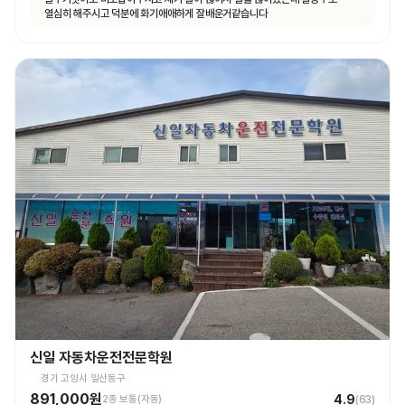
열심히 해주시고 덕분에 화기애애하게 잘배운거같습니다
신일 자동차운전전문학원
경기 고양시 일산동구
891,000원
4.9
2종 보통(자동)
(
63
)