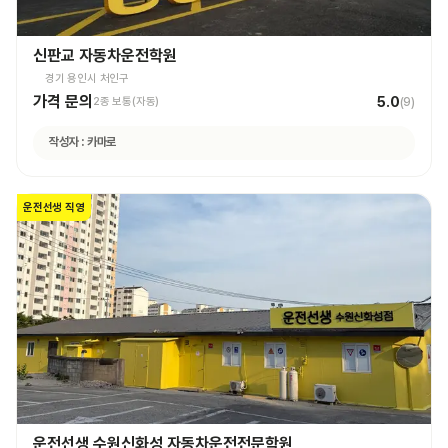
신판교 자동차운전학원
경기 용인시 처인구
가격 문의
5.0
2종 보통(자동)
(
9
)
작성자 :
카마로
운전선생 직영
운전선생 수원신화성 자동차운전전문학원