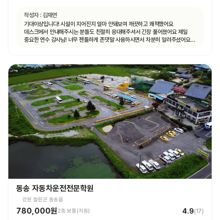
작성자 :
김채연
기대이상입니다! 시설이 지어진지 얼마 안돼보여 깨끗하고 쾌적했어요
데스크에서 안내해주시는 분들도 친절히 응대해주셔서 긴장 풀어졌어요 제일
중요한 연수 강사님! 너무 젠틀하게 존댓말 사용하시면서 차분히 알려주셨어요
운전 꿀팁 외 불필요힌 대화 없으셨고 휴대폰 사용도 거의 안하셨어요 나머지
4시간도 그런 강사님 만나면 좋겠네요ㅎㅎ
동송 자동차운전전문학원
강원 철원군 동송읍
780,000원
4.9
2종 보통(자동)
(
17
)