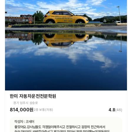
한미 자동차운전전문학원
경기 양주시 삼숭로
814,000원
4.8
2종 보통(자동)
(
46
)
작성자 :
코세어
좋았어요.강사님들도 걱정많이해주시고 친절하시고 굉장히 친근하셔서
실수가잇어도 바로잡아주시고 제가 말이 많아서 말을 많이헀는데 말동무도