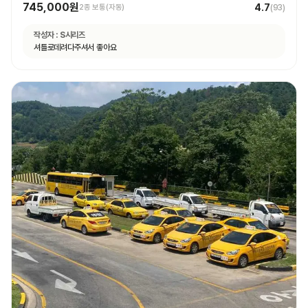
745,000원
4.7
2종 보통(자동)
(
93
)
작성자 :
S시리즈
셔틀로데려다주셔서 좋아요