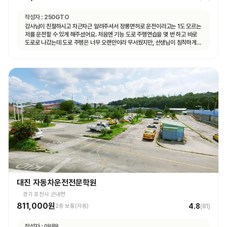
작성자 :
250GTO
강사님이 친절하시고 차근차근 알려주셔서 장롱면허로 운전이라고는 1도 모르는
저를 운전할 수 있게 해주셨어요. 처음엔 기능 도로 주행연습을 몇 번 하고 바로
도로로 나갔는데 도로 주행은 너무 오랜만이라 무서웠지만, 선생님이 침착하게
설명해주셔서 안전하게 운전할 수 있었어요. 자동차 운전에 재미도 붙었고
앞으로 더 연습할 자신감도 생겼어요.
대진 자동차운전전문학원
경기 포천시 군내면
811,000원
4.8
2종 보통(자동)
(
81
)
작성자 :
아테온