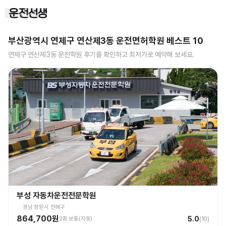
부산광역시 연제구 연산제3동
운전면허학원 베스트
10
연제구 연산제3동
운전학원 후기를 확인하고 최저가로 예약해 보세요.
부성 자동차운전전문학원
경남 창원시 진해구
864,700원
5.0
2종 보통(자동)
(
10
)