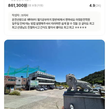
861,300원
4.9
2종 보통(자동)
(
24
)
작성자 :
브리사
운전선생으로 예약부터 필기공부까지 함번에 해서 편하네요 마창운전학원
일주일 안에 따는 빙법 설명해주셔서 따라하면 쉽게 딸 수 있을 것 같아요 최고
최고 선생님도 친절하시고 간식도 팔아서 좋아요 최고 최고 ㅎㅎㅎㅎㅎ