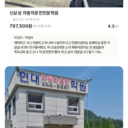
신삼성 자동차운전전문학원
울산 남구 꽃대나리로
797,500원
4.3
2종 보통(자동)
(
9
)
작성자 :
박설아
예약하고 가니 저렴하고 하나하나 알려주시고 친절하셨어요 등록하길 잘한 거
같습니다!!!! 친구들에게도 꼭 신삼성학원 소개 해줘야겠어요 첫 발걸음의
학과교육 듣고 오니 막 운전면허 빨리 따고 싶어 안달입니다 필기 기능
도로주행까지 열심히 해서 꼭 운전면허 취득의 길로 가길!!!!!