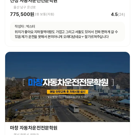
신정 자동차운전전문학원
울산 남구 온산로
775,500원
4.5
2종 보통(자동)
(
24
)
작성자 :
박스터
위치가 좋아요 지하철역이랑도 가깝고 그리고 셔틀도 있어서 진짜 편하게 갈 수
있음 제가 운전을 못해서 본의아니게 오래다녔네요ㅜ 잘가르쳐주십니다
마창 자동차운전전문학원
경남 창원시 의창구