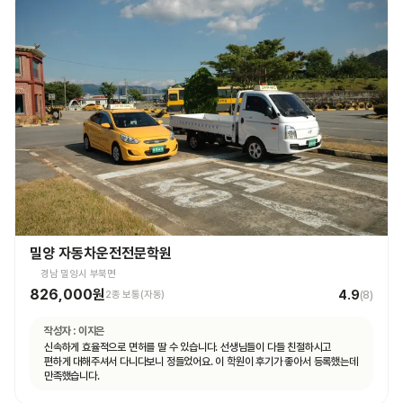
밀양 자동차운전전문학원
경남 밀양시 부북면
826,000원
4.9
2종 보통(자동)
(
8
)
작성자 :
이지은
신속하게 효율적으로 면허를 딸 수 있습니다. 선생님들이 다들 친절하시고
편하게 대해주셔서 다니다보니 정들었어요. 이 학원이 후기가 좋아서 등록했는데
만족했습니다.