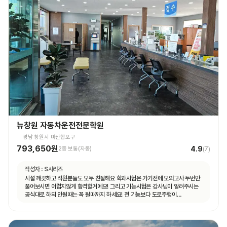
뉴창원 자동차운전전문학원
경남 창원시 마산합포구
793,650원
4.9
2종 보통(자동)
(
7
)
작성자 :
S시리즈
시설 깨끗하고 직원분들도 모두 친절해요 학과시험은 가기전에 모의고사 두번만
풀어보시면 어렵지않게 합격할거에요! 그리고 기능시험은 강사님이 알려주시는
공식대로 하되 안될때는 꼭 될때까지 하세요! 전 기능보다 도로주행이
쉬웠습니다.