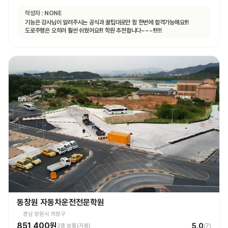
작성자 :
NONE
기능은 강사님이 알려주시는 공식과 꿀팁대로만 함 한번에 합격가능해요!!!
도로주행은 오히려 훨씬 쉬웠어요!!! 학원 추천합니다~~~!!!!!!
동창원 자동차운전전문학원
경남 창원시 의창구
851,400원
5.0
2종 보통(자동)
(
7
)