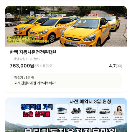
한백 자동차운전전문학원
경남 창원시 마산합포구
763,000원
4.7
2종 보통(자동)
(
30
)
작성자 :
임가영
되게 친절하게 잘 가르쳐주세요!!