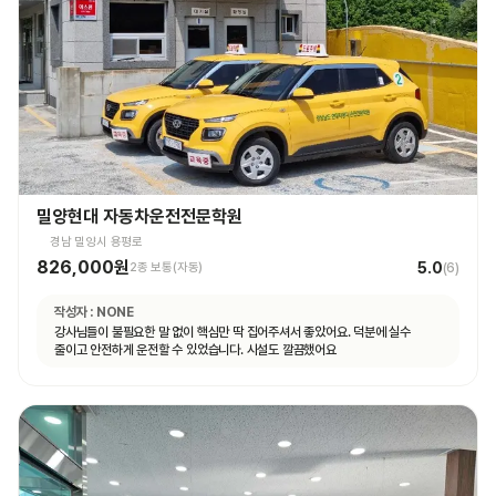
밀양현대 자동차운전전문학원
경남 밀양시 용평로
826,000원
5.0
2종 보통(자동)
(
6
)
작성자 :
NONE
강사님들이 불필요한 말 없이 핵심만 딱 집어주셔서 좋았어요. 덕분에 실수
줄이고 안전하게 운전할 수 있었습니다. 시설도 깔끔했어요