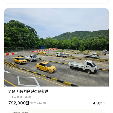
명문 자동차운전전문학원
충남 부여군 부여읍
792,000원
4.9
2종 보통(자동)
(
20
)