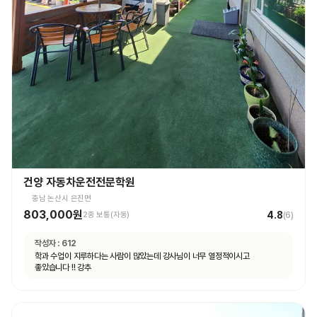
건양 자동차운전전문학원
충남 논산시 은진면
803,000원
4.8
2종 보통(자동)
(
6
)
작성자 :
612
학과 수업이 지루하다는 사람이 많았는데 강사님이 너무 열정적이시고
좋았습니다 !! 강추