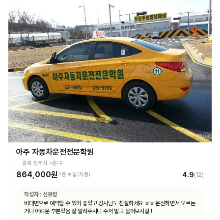
아주 자동차운전전문학원
충북 청주시 서원구
864,000원
4.9
2종 보통(자동)
(
12
)
작성자 :
신유정
비대면으로 예약할 수 있어 좋았고 강사님도 친절하세요 ㅎㅎ 운전하면서 모르는
거나 어려운 부분있음 잘 알려주시니 주저 말고 물어보시길 !