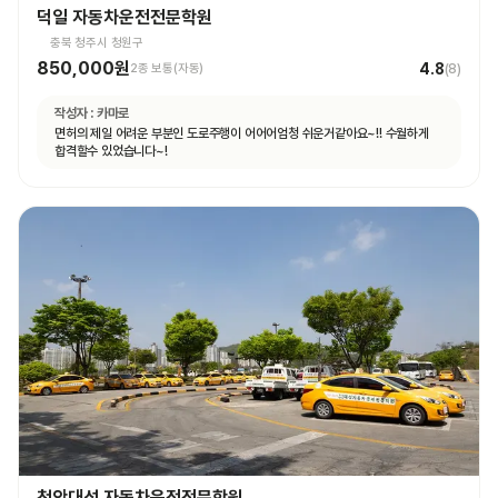
덕일 자동차운전전문학원
충북 청주시 청원구
850,000원
4.8
2종 보통(자동)
(
8
)
작성자 :
카마로
면허의 제일 어려운 부분인 도로주행이 어어어엄청 쉬운거같아요~!! 수월하게
합격할수 있었습니다~!
천안대성 자동차운전전문학원