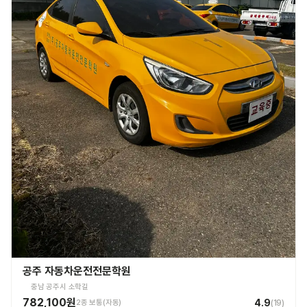
공주 자동차운전전문학원
충남 공주시 소학길
782,100원
4.9
2종 보통(자동)
(
19
)