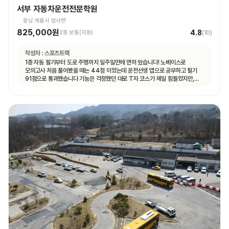
서부 자동차운전전문학원
충남 계룡시 엄사면
825,000원
4.8
2종 보통(자동)
(
10
)
작성자 :
스포츠트랙
1종 자동 필기부터 도로 주행까지 일주일만에 면허 땄습니다! 노베이스로
모의고사 처음 풀어봤을 때는 44점 이었는데 운전선생 앱으로 공부하고 필기
91점으로 통과했습니다 기능은 걱정했던 대로 T자 코스가 제일 힘들었지만,
강사님이 여러번 반복해서 연습할 수 있게 해주셔서 시험 볼 때는 감점 없이 합격
했습니다 도로 주행은 계룡 도로에 차가 많지 않아서 동영상 보고 코스만 잘 머리
속에 넣어두시면 어렵지 않게 합격하실 수 있을 거예요 강사님마다 알려주시는
스타일이 조금씩 다른데, 그냥 본인이 편한 대로 운전하시면 됩니다 다들 처음
운전대 잡아보는 거니까 아무것도 모르는 게 당연한 거니, 잘 모르겠는 것이나
궁금한 게 있다면 강사님께 적극적으로 질문하시는 걸 추천드려요! 운전 잘 하면
뭐하러 학원에 오겠어요~