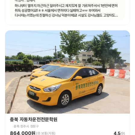
작성자 :
임예지
하나부터 열까지 차근차근 알려주시고 재치있게 잘 가르쳐주셔서 1번만에 면허
취득 성공했어요!!ㅎㅎ 서울에서 면허따다 실패하고ㅠㅠ 부여와서
다시따는거였는데 친절하신 강사님 덕분이에요! 시설도 강사님들도 고양이도
ㅎㅎ 모두 좋았어요.
충북 자동차운전전문학원
충북 청주시 청원구
864,000원
4.5
2종 보통(자동)
(
9
)