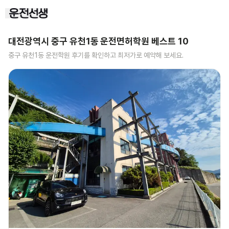
대전광역시 중구 유천1동
운전면허학원 베스트
10
중구 유천1동
운전학원 후기를 확인하고 최저가로 예약해 보세요.