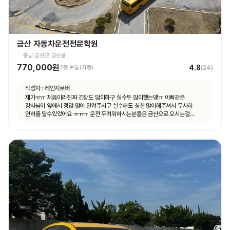
금산 자동차운전전문학원
충남 금산군 금산읍
770,000원
4.8
2종 보통(자동)
(
24
)
작성자 :
레인지로버
제가ㅠㅠ 처음이라진짜 긴장도 많이하구 실수두 많이했는뎅ㅠ 아빠같은
강사님이 옆에서 정많 많이 알려주시구 실수해도 칭찬 많이해주셔서 무사히
면허를 딸수있었어요 ㅠㅠㅠ 운전 두려워하시는분들은 금산으로 오시는걸
추천드려용!