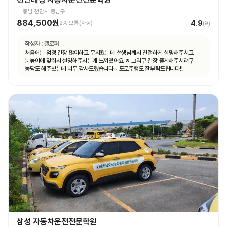
충남 천안시 동남구
884,500원
4.9
2종 보통(자동)
(
9
)
작성자 :
갤로퍼
처음에는 엄청 긴장 많이하고 무서웠는데 선생님께서 친절하게 설명해주시고
눈높이에 맞춰서 설명해주시는게 느껴졌어요 ㅎ 그리구 긴장 풀게해주시려구
농담도 해주셨는데 너무 감사드렸습니다~ 도로주행도 잘부탁드립니다!!
삼성 자동차운전전문학원