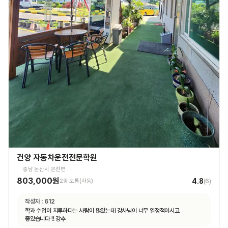
건양 자동차운전전문학원
충남 논산시 은진면
803,000원
4.8
2종 보통(자동)
(
6
)
작성자 :
612
학과 수업이 지루하다는 사람이 많았는데 강사님이 너무 열정적이시고
좋았습니다 !! 강추