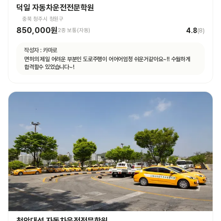
덕일 자동차운전전문학원
충북 청주시 청원구
850,000원
4.8
2종 보통(자동)
(
8
)
작성자 :
카마로
면허의 제일 어려운 부분인 도로주행이 어어어엄청 쉬운거같아요~!! 수월하게
합격할수 있었습니다~!
천안대성 자동차운전전문학원