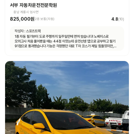
서부 자동차운전전문학원
충남 계룡시 엄사면
825,000원
4.8
2종 보통(자동)
(
10
)
작성자 :
스포츠트랙
1종 자동 필기부터 도로 주행까지 일주일만에 면허 땄습니다! 노베이스로
모의고사 처음 풀어봤을 때는 44점 이었는데 운전선생 앱으로 공부하고 필기
91점으로 통과했습니다 기능은 걱정했던 대로 T자 코스가 제일 힘들었지만,
강사님이 여러번 반복해서 연습할 수 있게 해주셔서 시험 볼 때는 감점 없이 합격
했습니다 도로 주행은 계룡 도로에 차가 많지 않아서 동영상 보고 코스만 잘 머리
속에 넣어두시면 어렵지 않게 합격하실 수 있을 거예요 강사님마다 알려주시는
스타일이 조금씩 다른데, 그냥 본인이 편한 대로 운전하시면 됩니다 다들 처음
운전대 잡아보는 거니까 아무것도 모르는 게 당연한 거니, 잘 모르겠는 것이나
궁금한 게 있다면 강사님께 적극적으로 질문하시는 걸 추천드려요! 운전 잘 하면
뭐하러 학원에 오겠어요~