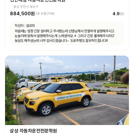
충남 천안시 동남구
884,500원
4.9
2종 보통(자동)
(
9
)
작성자 :
갤로퍼
처음에는 엄청 긴장 많이하고 무서웠는데 선생님께서 친절하게 설명해주시고
눈높이에 맞춰서 설명해주시는게 느껴졌어요 ㅎ 그리구 긴장 풀게해주시려구
농담도 해주셨는데 너무 감사드렸습니다~ 도로주행도 잘부탁드립니다!!
삼성 자동차운전전문학원