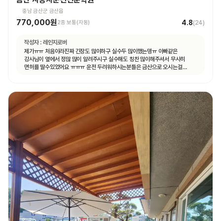
충남 금산군 금산읍
770,000원
4.8
2종 보통(자동)
(
24
)
작성자 :
레인지로버
제가ㅠㅠ 처음이라진짜 긴장도 많이하구 실수두 많이했는뎅ㅠ 아빠같은
강사님이 옆에서 정많 많이 알려주시구 실수해도 칭찬 많이해주셔서 무사히
면허를 딸수있었어요 ㅠㅠㅠ 운전 두려워하시는분들은 금산으로 오시는걸
추천드려용!