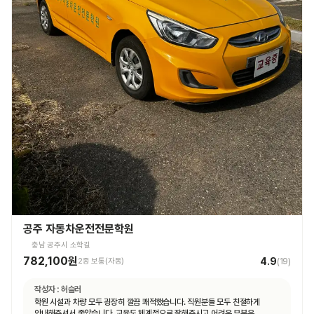
공주 자동차운전전문학원
충남 공주시 소학길
782,100원
4.9
2종 보통(자동)
(
19
)
작성자 :
허슬러
학원 시설과 차량 모두 굉장히 깔끔 쾌적했습니다. 직원분들 모두 친절하게
안내해주셔서 좋았습니다. 교육도 체계적으로 잘해주시고 어려운 부분은