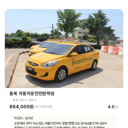
충북 자동차운전전문학원
충북 청주시 청원구
864,000원
4.5
2종 보통(자동)
(
9
)
작성자 :
임우빈
오창에서 부터 가는데도 셔틀이있어서 정말 편했구요 강사님들이 하나같이