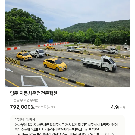
명문 자동차운전전문학원
충남 부여군 부여읍
792,000원
4.9
2종 보통(자동)
(
20
)
작성자 :
임예지
하나부터 열까지 차근차근 알려주시고 재치있게 잘 가르쳐주셔서 1번만에 면허
취득 성공했어요!!ㅎㅎ 서울에서 면허따다 실패하고ㅠㅠ 부여와서
다시따는거였는데 친절하신 강사님 덕분이에요! 시설도 강사님들도 고양이도