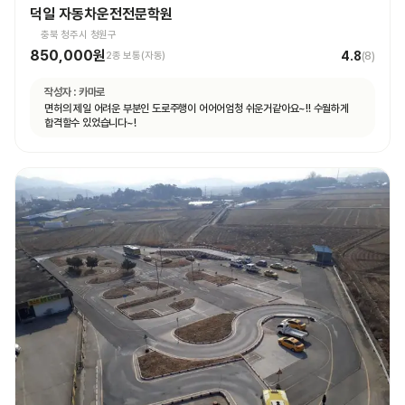
덕일 자동차운전전문학원
충북 청주시 청원구
850,000원
4.8
2종 보통(자동)
(
8
)
작성자 :
카마로
면허의 제일 어려운 부분인 도로주행이 어어어엄청 쉬운거같아요~!! 수월하게
합격할수 있었습니다~!