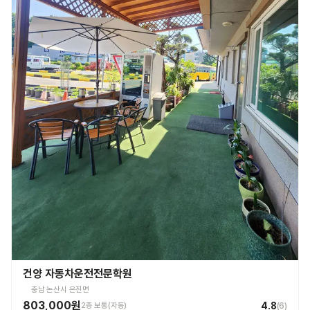
건양 자동차운전전문학원
충남 논산시 은진면
803,000원
4.8
2종 보통(자동)
(
6
)