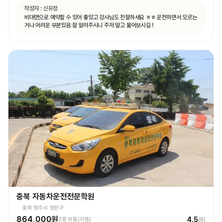
작성자 :
신유정
비대면으로 예약할 수 있어 좋았고 강사님도 친절하세요 ㅎㅎ 운전하면서 모르는
거나 어려운 부분있음 잘 알려주시니 주저 말고 물어보시길 !
충북 자동차운전전문학원
충북 청주시 청원구
864,000원
4.5
2종 보통(자동)
(
9
)