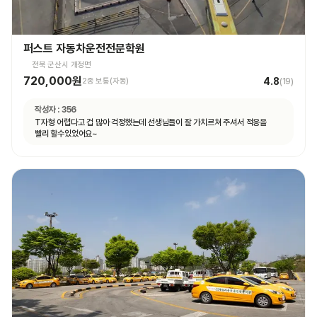
퍼스트 자동차운전전문학원
전북 군산시 개정면
720,000원
4.8
2종 보통(자동)
(
19
)
작성자 :
356
T자형 어렵다고 겁 많아 걱정했는데 선생님들이 잘 가치르쳐 주셔서 적응을
빨리 할수있었어요~