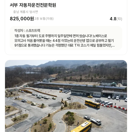
서부 자동차운전전문학원
충남 계룡시 엄사면
825,000원
4.8
2종 보통(자동)
(
10
)
작성자 :
스포츠트랙
1종 자동 필기부터 도로 주행까지 일주일만에 면허 땄습니다! 노베이스로
모의고사 처음 풀어봤을 때는 44점 이었는데 운전선생 앱으로 공부하고 필기
91점으로 통과했습니다 기능은 걱정했던 대로 T자 코스가 제일 힘들었지만,
강사님이 여러번 반복해서 연습할 수 있게 해주셔서 시험 볼 때는 감점 없이 합격
했습니다 도로 주행은 계룡 도로에 차가 많지 않아서 동영상 보고 코스만 잘 머리
속에 넣어두시면 어렵지 않게 합격하실 수 있을 거예요 강사님마다 알려주시는
스타일이 조금씩 다른데, 그냥 본인이 편한 대로 운전하시면 됩니다 다들 처음
운전대 잡아보는 거니까 아무것도 모르는 게 당연한 거니, 잘 모르겠는 것이나
궁금한 게 있다면 강사님께 적극적으로 질문하시는 걸 추천드려요! 운전 잘 하면
뭐하러 학원에 오겠어요~