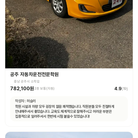
공주 자동차운전전문학원
충남 공주시 소학길
782,100원
4.9
2종 보통(자동)
(
19
)
작성자 :
허슬러
학원 시설과 차량 모두 굉장히 깔끔 쾌적했습니다. 직원분들 모두 친절하게
안내해주셔서 좋았습니다. 교육도 체계적으로 잘해주시고 어려운 부분은
집중적으로 알려주셔서 한번에 시험 붙을수 있었습니다!