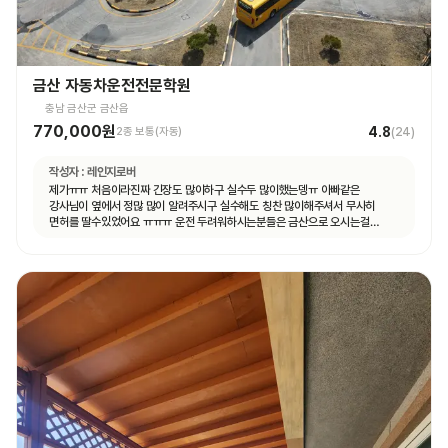
금산 자동차운전전문학원
충남 금산군 금산읍
770,000원
4.8
2종 보통(자동)
(
24
)
작성자 :
레인지로버
제가ㅠㅠ 처음이라진짜 긴장도 많이하구 실수두 많이했는뎅ㅠ 아빠같은
강사님이 옆에서 정많 많이 알려주시구 실수해도 칭찬 많이해주셔서 무사히
면허를 딸수있었어요 ㅠㅠㅠ 운전 두려워하시는분들은 금산으로 오시는걸
추천드려용!