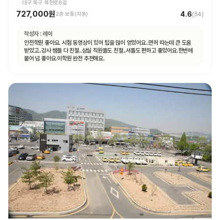
대구 북구 복현로8길
727,000원
4.6
2종 보통(자동)
(
54
)
작성자 :
레이
안전학원 좋아요. 시험 동영상이 있어 팁을 많이 얻었어요..면허 따는데 큰 도움
받았고..강사 쌤들 다 친절..삼실 직원들도 친절..셔틀도 편하고 좋았어요.한번에
붙어 넘 좋아요.이학원 완전 추천해요.