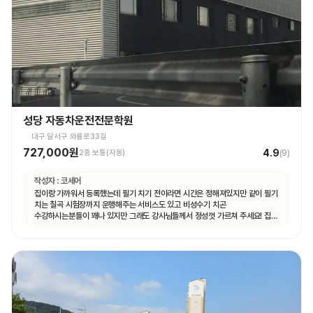
성당 자동차운전전문학원
대구 달서구 와룡로33길
727,000원
4.9
2종 보통(자동)
(
9
)
작성자 :
코세어
집이랑 가까워서 등록했는데 필기 치기 전이라면 시간은 정해져있지만 같이 필기
치는 칠곡 시험장까지 운행해주는 서비스도 있고 비성수기 치곤
수강하시는분들이 꽤나 있지만 그래도 강사님들께서 정성껏 가르쳐 주세요! 집
가까운게 뭐든 최곱니다 추천이요!!!