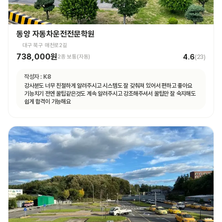
동양 자동차운전전문학원
대구 북구 매천로2길
738,000원
4.6
2종 보통(자동)
(
23
)
작성자 :
K8
강사분도 너무 친절하게 알려주시고 시스템도 잘 갖춰져 있어서 편하고 좋아요
기능치기 전엔 꿀팁같은것도 계속 알려주시고 강조해주셔서 꿀팁만 잘 숙지해도
쉽게 합격이 가능해요