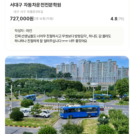
서대구 자동차운전전문학원
대구 서구 와룡로98길
727,000원
4.8
2종 보통(자동)
(
76
)
작성자 :
마칸
진짜 선생님들도 너어무 친절하시고 무엇보다 방향감각 , 하나도 감 몰라도
하나하나 친절하게 잘 알려주십니다 ㅠㅠ 너무 좋았어요