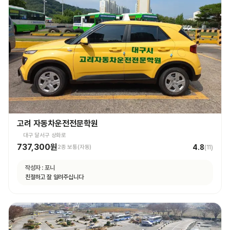
고려 자동차운전전문학원
대구 달서구 상화로
737,300원
4.8
2종 보통(자동)
(
11
)
작성자 :
포니
친절하고 잘 알려주십니다