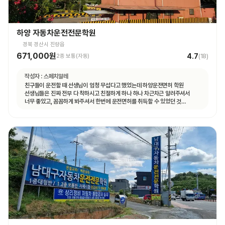
하양 자동차운전전문학원
경북 경산시 진량읍
671,000원
4.7
2종 보통(자동)
(
18
)
작성자 :
스페치알레
친구들이 운전할 때 선생님이 엄청 무섭다고 했었는데 하양운전면허 학원
선생님들은 진짜 전부 다 착하시고 친절하게 하나 하나 차근차근 알려주셔서
너무 좋았고, 꼼꼼하게 봐주셔서 한번에 운전면허를 취득할 수 있었던 것
같습니다.