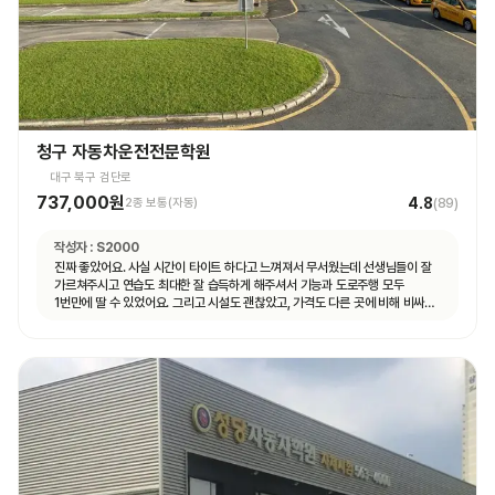
청구 자동차운전전문학원
대구 북구 검단로
737,000원
4.8
2종 보통(자동)
(
89
)
작성자 :
S2000
진짜 좋았어요. 사실 시간이 타이트 하다고 느껴져서 무서웠는데 선생님들이 잘
가르쳐주시고 연습도 최대한 잘 습득하게 해주셔서 기능과 도로주행 모두
1번만에 딸 수 있었어요. 그리고 시설도 괜찮았고, 가격도 다른 곳에 비해 비싸지
않아서 나이스했습니다