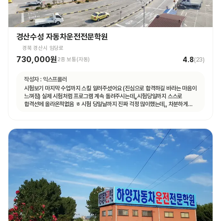
경산수성 자동차운전전문학원
경북 경산시 임당로
730,000원
4.8
2종 보통(자동)
(
23
)
작성자 :
익스프롤러
시험보기 마지막 수업까지 스킬 알려주셨어요 (진심으로 합격하길 바라는 마음이
느껴짐) 실제 시험처럼 프로그램 계속 돌려주시는데,,시험당일까지 스스로
합격선에 올라온적없음 ㅎ 시험 당일날까지 진짜 걱정 많이했는데,, 차분하게
하라고 하시면서 꼼꼼하게디브리핑해주심 ㅜㅜㅜㅜ감동