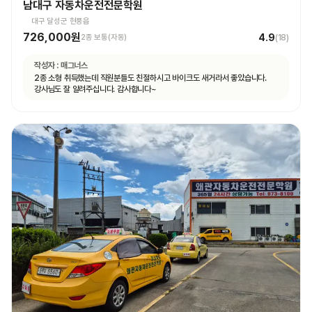
남대구 자동차운전전문학원
대구 달성군 현풍읍
726,000원
4.9
2종 보통(자동)
(
18
)
작성자 :
매그너스
2종 소형 취득했는데 직원분들도 친절하시고 바이크도 새거라서 좋았습니다.
강사님도 잘 알려주십니다. 감사합니다~