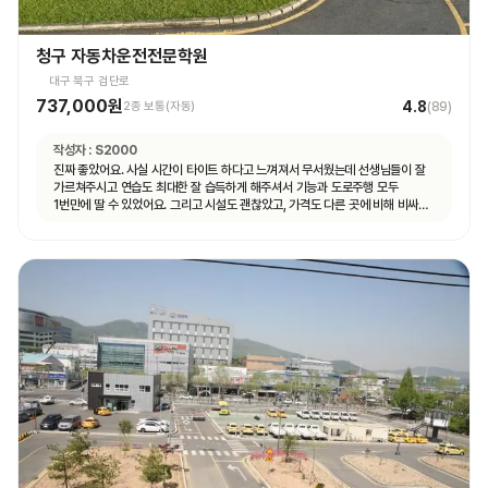
청구 자동차운전전문학원
대구 북구 검단로
737,000원
4.8
2종 보통(자동)
(
89
)
작성자 :
S2000
진짜 좋았어요. 사실 시간이 타이트 하다고 느껴져서 무서웠는데 선생님들이 잘
가르쳐주시고 연습도 최대한 잘 습득하게 해주셔서 기능과 도로주행 모두
1번만에 딸 수 있었어요. 그리고 시설도 괜찮았고, 가격도 다른 곳에 비해 비싸지
않아서 나이스했습니다