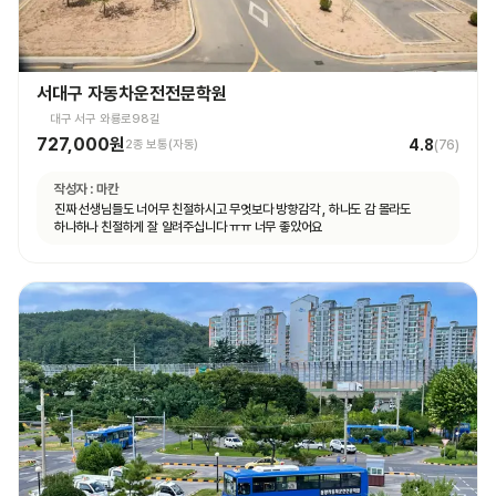
서대구 자동차운전전문학원
대구 서구 와룡로98길
727,000원
4.8
2종 보통(자동)
(
76
)
작성자 :
마칸
진짜 선생님들도 너어무 친절하시고 무엇보다 방향감각 , 하나도 감 몰라도
하나하나 친절하게 잘 알려주십니다 ㅠㅠ 너무 좋았어요