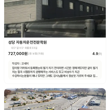
성당 자동차운전전문학원
대구 달서구 와룡로33길
727,000원
4.9
2종 보통(자동)
(
9
)
작성자 :
코세어
집이랑 가까워서 등록했는데 필기 치기 전이라면 시간은 정해져있지만 같이 필기
치는 칠곡 시험장까지 운행해주는 서비스도 있고 비성수기 치곤
수강하시는분들이 꽤나 있지만 그래도 강사님들께서 정성껏 가르쳐 주세요! 집
가까운게 뭐든 최곱니다 추천이요!!!