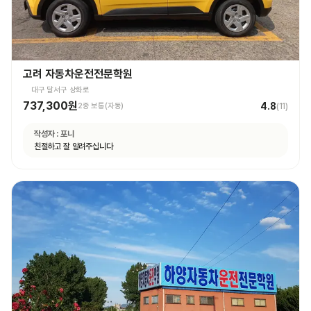
고려 자동차운전전문학원
대구 달서구 상화로
737,300원
4.8
2종 보통(자동)
(
11
)
작성자 :
포니
친절하고 잘 알려주십니다