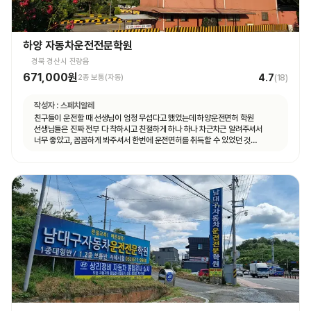
하양 자동차운전전문학원
경북 경산시 진량읍
671,000원
4.7
2종 보통(자동)
(
18
)
작성자 :
스페치알레
친구들이 운전할 때 선생님이 엄청 무섭다고 했었는데 하양운전면허 학원
선생님들은 진짜 전부 다 착하시고 친절하게 하나 하나 차근차근 알려주셔서
너무 좋았고, 꼼꼼하게 봐주셔서 한번에 운전면허를 취득할 수 있었던 것
같습니다.