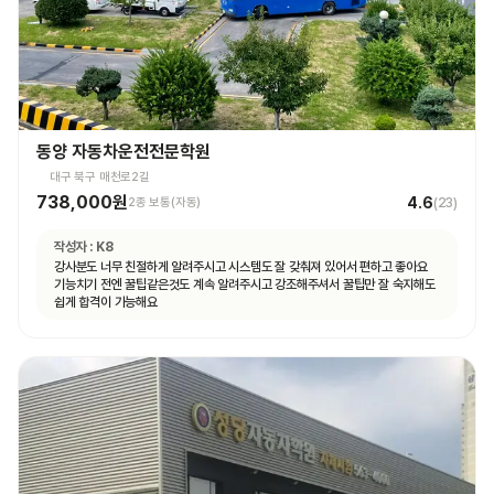
동양 자동차운전전문학원
대구 북구 매천로2길
738,000원
4.6
2종 보통(자동)
(
23
)
작성자 :
K8
강사분도 너무 친절하게 알려주시고 시스템도 잘 갖춰져 있어서 편하고 좋아요
기능치기 전엔 꿀팁같은것도 계속 알려주시고 강조해주셔서 꿀팁만 잘 숙지해도
쉽게 합격이 가능해요