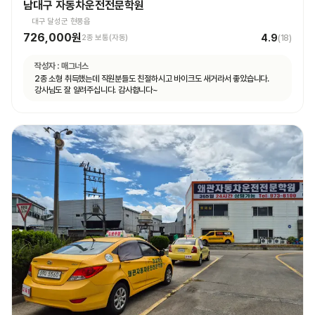
남대구 자동차운전전문학원
대구 달성군 현풍읍
726,000원
4.9
2종 보통(자동)
(
18
)
작성자 :
매그너스
2종 소형 취득했는데 직원분들도 친절하시고 바이크도 새거라서 좋았습니다.
강사님도 잘 알려주십니다. 감사합니다~