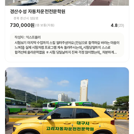
경산수성 자동차운전전문학원
경북 경산시 임당로
730,000원
4.8
2종 보통(자동)
(
23
)
작성자 :
익스프롤러
시험보기 마지막 수업까지 스킬 알려주셨어요 (진심으로 합격하길 바라는 마음이
느껴짐) 실제 시험처럼 프로그램 계속 돌려주시는데,,시험당일까지 스스로
합격선에 올라온적없음 ㅎ 시험 당일날까지 진짜 걱정 많이했는데,, 차분하게
하라고 하시면서 꼼꼼하게디브리핑해주심 ㅜㅜㅜㅜ감동