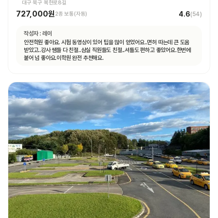
대구 북구 복현로8길
727,000원
4.6
2종 보통(자동)
(
54
)
작성자 :
레이
안전학원 좋아요. 시험 동영상이 있어 팁을 많이 얻었어요..면허 따는데 큰 도움
받았고..강사 쌤들 다 친절..삼실 직원들도 친절..셔틀도 편하고 좋았어요.한번에
붙어 넘 좋아요.이학원 완전 추천해요.