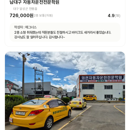
남대구 자동차운전전문학원
대구 달성군 현풍읍
726,000원
4.9
2종 보통(자동)
(
18
)
작성자 :
매그너스
2종 소형 취득했는데 직원분들도 친절하시고 바이크도 새거라서 좋았습니다.
강사님도 잘 알려주십니다. 감사합니다~