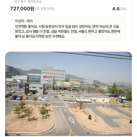
대구 북구 복현로8길
727,000원
4.6
2종 보통(자동)
(
54
)
작성자 :
레이
안전학원 좋아요. 시험 동영상이 있어 팁을 많이 얻었어요..면허 따는데 큰 도움
받았고..강사 쌤들 다 친절..삼실 직원들도 친절..셔틀도 편하고 좋았어요.한번에
붙어 넘 좋아요.이학원 완전 추천해요.