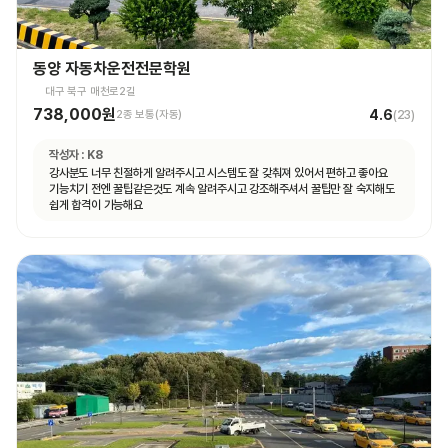
동양 자동차운전전문학원
대구 북구 매천로2길
738,000원
4.6
2종 보통(자동)
(
23
)
작성자 :
K8
강사분도 너무 친절하게 알려주시고 시스템도 잘 갖춰져 있어서 편하고 좋아요
기능치기 전엔 꿀팁같은것도 계속 알려주시고 강조해주셔서 꿀팁만 잘 숙지해도
쉽게 합격이 가능해요