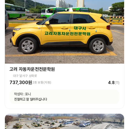
고려 자동차운전전문학원
대구 달서구 상화로
737,300원
4.8
2종 보통(자동)
(
11
)
작성자 :
포니
친절하고 잘 알려주십니다