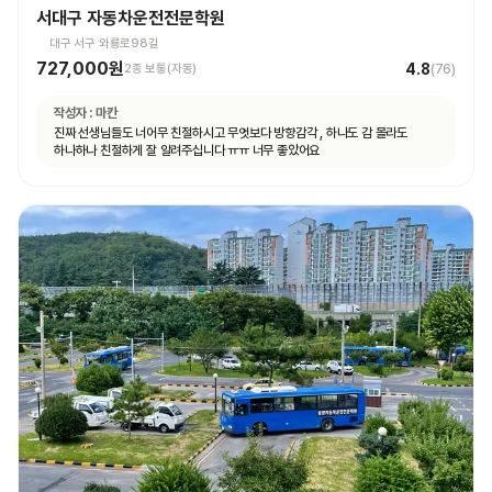
서대구 자동차운전전문학원
대구 서구 와룡로98길
727,000원
4.8
2종 보통(자동)
(
76
)
작성자 :
마칸
진짜 선생님들도 너어무 친절하시고 무엇보다 방향감각 , 하나도 감 몰라도
하나하나 친절하게 잘 알려주십니다 ㅠㅠ 너무 좋았어요