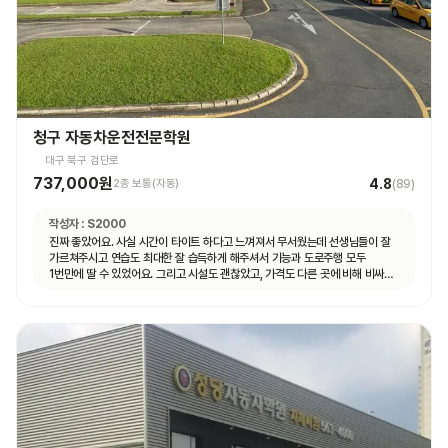
청구 자동차운전전문학원
대구 북구 검단로
737,000원
4.8
2종 보통(자동)
(
89
)
작성자 :
S2000
진짜 좋았어요. 사실 시간이 타이트 하다고 느껴져서 무서웠는데 선생님들이 잘
가르쳐주시고 연습도 최대한 잘 습득하게 해주셔서 기능과 도로주행 모두
1번만에 딸 수 있었어요. 그리고 시설도 괜찮았고, 가격도 다른 곳에 비해 비싸지
않아서 나이스했습니다