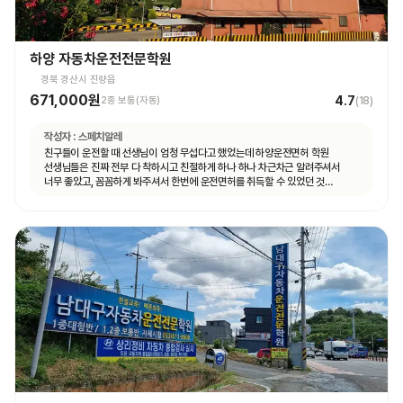
하양 자동차운전전문학원
경북 경산시 진량읍
671,000원
4.7
2종 보통(자동)
(
18
)
작성자 :
스페치알레
친구들이 운전할 때 선생님이 엄청 무섭다고 했었는데 하양운전면허 학원
선생님들은 진짜 전부 다 착하시고 친절하게 하나 하나 차근차근 알려주셔서
너무 좋았고, 꼼꼼하게 봐주셔서 한번에 운전면허를 취득할 수 있었던 것
같습니다.