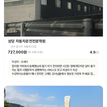
성당 자동차운전전문학원
대구 달서구 와룡로33길
727,000원
4.9
2종 보통(자동)
(
9
)
작성자 :
코세어
집이랑 가까워서 등록했는데 필기 치기 전이라면 시간은 정해져있지만 같이 필기
치는 칠곡 시험장까지 운행해주는 서비스도 있고 비성수기 치곤
수강하시는분들이 꽤나 있지만 그래도 강사님들께서 정성껏 가르쳐 주세요! 집
가까운게 뭐든 최곱니다 추천이요!!!