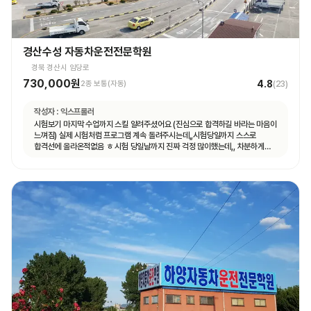
경산수성 자동차운전전문학원
경북 경산시 임당로
730,000원
4.8
2종 보통(자동)
(
23
)
작성자 :
익스프롤러
시험보기 마지막 수업까지 스킬 알려주셨어요 (진심으로 합격하길 바라는 마음이
느껴짐) 실제 시험처럼 프로그램 계속 돌려주시는데,,시험당일까지 스스로
합격선에 올라온적없음 ㅎ 시험 당일날까지 진짜 걱정 많이했는데,, 차분하게
하라고 하시면서 꼼꼼하게디브리핑해주심 ㅜㅜㅜㅜ감동