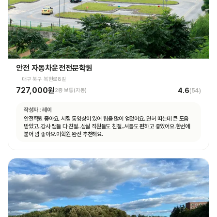
안전 자동차운전전문학원
대구 북구 복현로8길
727,000원
4.6
2종 보통(자동)
(
54
)
작성자 :
레이
안전학원 좋아요. 시험 동영상이 있어 팁을 많이 얻었어요..면허 따는데 큰 도움
받았고..강사 쌤들 다 친절..삼실 직원들도 친절..셔틀도 편하고 좋았어요.한번에
붙어 넘 좋아요.이학원 완전 추천해요.