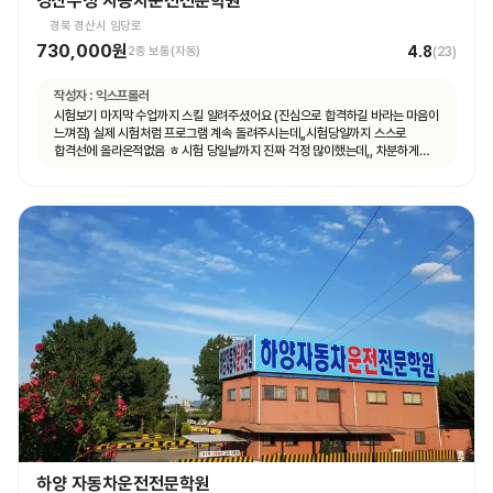
경산수성 자동차운전전문학원
경북 경산시 임당로
730,000원
4.8
2종 보통(자동)
(
23
)
작성자 :
익스프롤러
시험보기 마지막 수업까지 스킬 알려주셨어요 (진심으로 합격하길 바라는 마음이
느껴짐) 실제 시험처럼 프로그램 계속 돌려주시는데,,시험당일까지 스스로
합격선에 올라온적없음 ㅎ 시험 당일날까지 진짜 걱정 많이했는데,, 차분하게
하라고 하시면서 꼼꼼하게디브리핑해주심 ㅜㅜㅜㅜ감동
하양 자동차운전전문학원