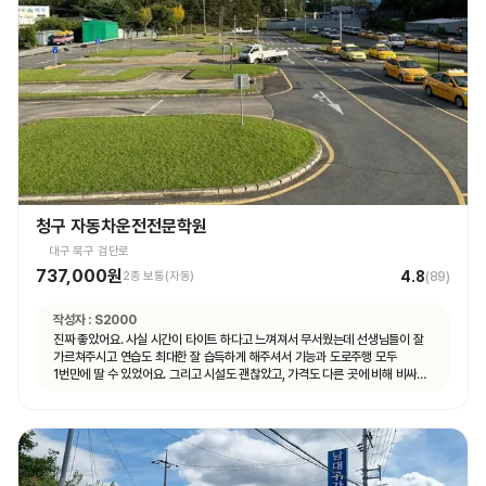
청구 자동차운전전문학원
대구 북구 검단로
737,000원
4.8
2종 보통(자동)
(
89
)
작성자 :
S2000
진짜 좋았어요. 사실 시간이 타이트 하다고 느껴져서 무서웠는데 선생님들이 잘
가르쳐주시고 연습도 최대한 잘 습득하게 해주셔서 기능과 도로주행 모두
1번만에 딸 수 있었어요. 그리고 시설도 괜찮았고, 가격도 다른 곳에 비해 비싸지
않아서 나이스했습니다