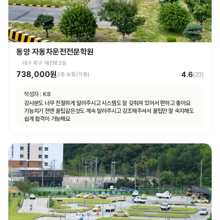
동양 자동차운전전문학원
대구 북구 매천로2길
738,000원
4.6
2종 보통(자동)
(
23
)
작성자 :
K8
강사분도 너무 친절하게 알려주시고 시스템도 잘 갖춰져 있어서 편하고 좋아요
기능치기 전엔 꿀팁같은것도 계속 알려주시고 강조해주셔서 꿀팁만 잘 숙지해도
쉽게 합격이 가능해요