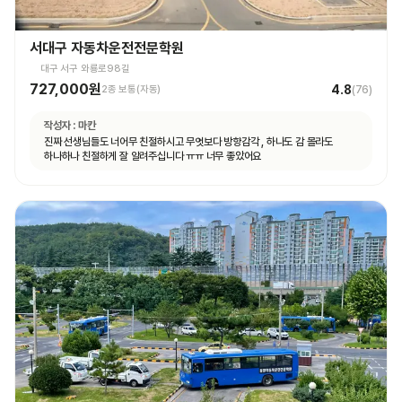
서대구 자동차운전전문학원
대구 서구 와룡로98길
727,000원
4.8
2종 보통(자동)
(
76
)
작성자 :
마칸
진짜 선생님들도 너어무 친절하시고 무엇보다 방향감각 , 하나도 감 몰라도
하나하나 친절하게 잘 알려주십니다 ㅠㅠ 너무 좋았어요