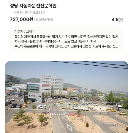
성당 자동차운전전문학원
대구 달서구 와룡로33길
727,000원
4.9
2종 보통(자동)
(
9
)
작성자 :
코세어
집이랑 가까워서 등록했는데 필기 치기 전이라면 시간은 정해져있지만 같이 필기
치는 칠곡 시험장까지 운행해주는 서비스도 있고 비성수기 치곤
수강하시는분들이 꽤나 있지만 그래도 강사님들께서 정성껏 가르쳐 주세요! 집
가까운게 뭐든 최곱니다 추천이요!!!