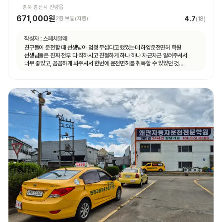
경북 경산시 진량읍
671,000원
4.7
2종 보통(자동)
(
18
)
작성자 :
스페치알레
친구들이 운전할 때 선생님이 엄청 무섭다고 했었는데 하양운전면허 학원
선생님들은 진짜 전부 다 착하시고 친절하게 하나 하나 차근차근 알려주셔서
너무 좋았고, 꼼꼼하게 봐주셔서 한번에 운전면허를 취득할 수 있었던 것
같습니다.