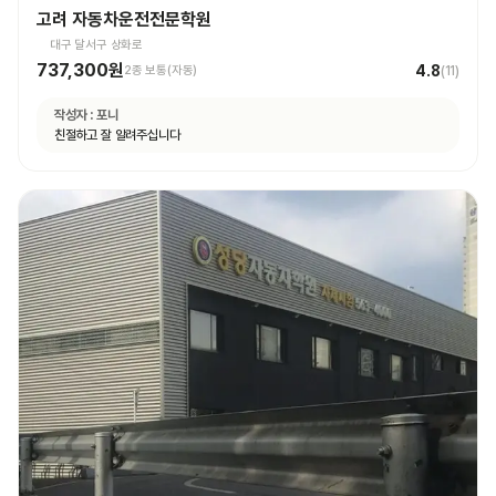
고려 자동차운전전문학원
대구 달서구 상화로
737,300원
4.8
2종 보통(자동)
(
11
)
작성자 :
포니
친절하고 잘 알려주십니다