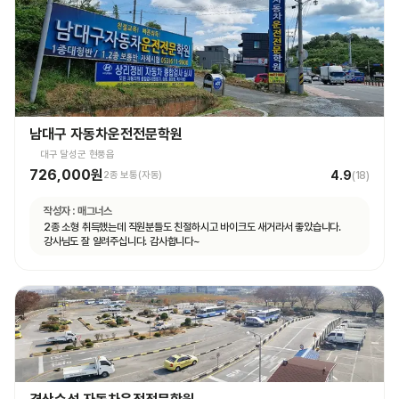
남대구 자동차운전전문학원
대구 달성군 현풍읍
726,000원
4.9
2종 보통(자동)
(
18
)
작성자 :
매그너스
2종 소형 취득했는데 직원분들도 친절하시고 바이크도 새거라서 좋았습니다.
강사님도 잘 알려주십니다. 감사합니다~