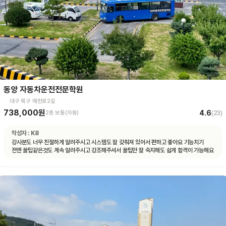
동양 자동차운전전문학원
대구 북구 매천로2길
738,000원
4.6
2종 보통(자동)
(
23
)
작성자 :
K8
강사분도 너무 친절하게 알려주시고 시스템도 잘 갖춰져 있어서 편하고 좋아요 기능치기
전엔 꿀팁같은것도 계속 알려주시고 강조해주셔서 꿀팁만 잘 숙지해도 쉽게 합격이 가능해요