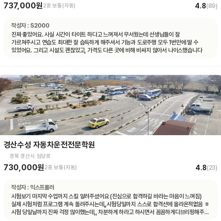
737,000원
4.8
2종 보통(자동)
(
89
)
작성자 :
S2000
진짜 좋았어요. 사실 시간이 타이트 하다고 느껴져서 무서웠는데 선생님들이 잘
가르쳐주시고 연습도 최대한 잘 습득하게 해주셔서 기능과 도로주행 모두 1번만에 딸 수
있었어요. 그리고 시설도 괜찮았고, 가격도 다른 곳에 비해 비싸지 않아서 나이스했습니다
경산수성 자동차운전전문학원
경북 경산시 임당로
730,000원
4.8
2종 보통(자동)
(
23
)
작성자 :
익스프롤러
시험보기 마지막 수업까지 스킬 알려주셨어요 (진심으로 합격하길 바라는 마음이 느껴짐)
실제 시험처럼 프로그램 계속 돌려주시는데,,시험당일까지 스스로 합격선에 올라온적없음 ㅎ
시험 당일날까지 진짜 걱정 많이했는데,, 차분하게 하라고 하시면서 꼼꼼하게디브리핑해주심
ㅜㅜㅜㅜ감동