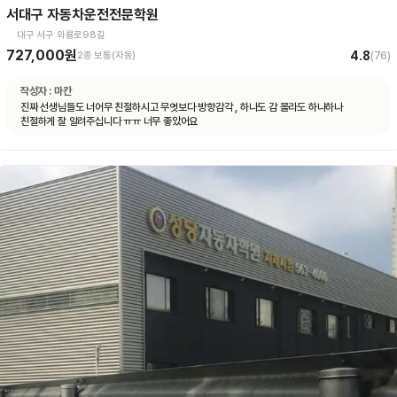
서대구 자동차운전전문학원
대구 서구 와룡로98길
727,000원
4.8
2종 보통(자동)
(
76
)
작성자 :
마칸
진짜 선생님들도 너어무 친절하시고 무엇보다 방향감각 , 하나도 감 몰라도 하나하나
친절하게 잘 알려주십니다 ㅠㅠ 너무 좋았어요