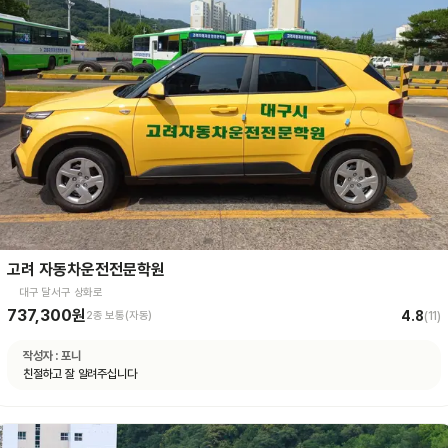
고려 자동차운전전문학원
대구 달서구 상화로
737,300원
4.8
2종 보통(자동)
(
11
)
작성자 :
포니
친절하고 잘 알려주십니다