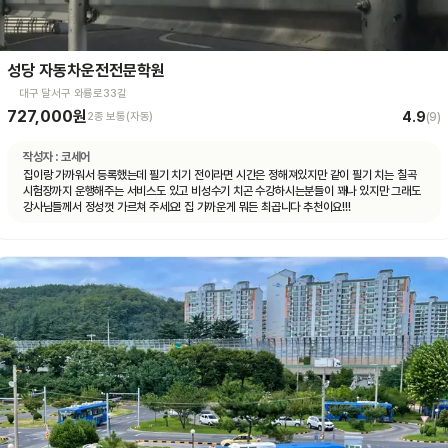
성당 자동차운전전문학원
대구 달서구 와룡로33길
727,000원
4.9
2종 보통(자동)
(
9
)
작성자 :
코세어
집이랑 가까워서 등록했는데 필기 치기 전이라면 시간은 정해져있지만 같이 필기 치는 칠곡
시험장까지 운행해주는 서비스도 있고 비성수기 치곤 수강하시는분들이 꽤나 있지만 그래도
강사님들께서 정성껏 가르쳐 주세요! 집 가까운게 뭐든 최곱니다 추천이요!!!