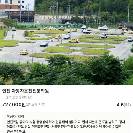
안전 자동차운전전문학원
대구 북구 복현로8길
727,000원
4.6
2종 보통(자동)
(
54
)
작성자 :
레이
안전학원 좋아요. 시험 동영상이 있어 팁을 많이 얻었어요..면허 따는데 큰 도움 받았고..강사
쌤들 다 친절..삼실 직원들도 친절..셔틀도 편하고 좋았어요.한번에 붙어 넘 좋아요.이학원
완전 추천해요.