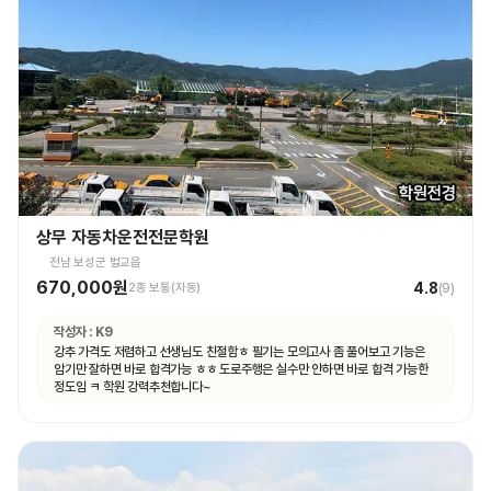
상무 자동차운전전문학원
전남 보성군 벌교읍
670,000원
4.8
2종 보통(자동)
(
9
)
작성자 :
K9
강추 가격도 저렴하고 선생님도 친절함ㅎ 필기는 모의고사 좀 풀어보고 기능은
암기만 잘하면 바로 합격가능 ㅎㅎ 도로주행은 실수만 안하면 바로 합격 가능한
정도임 ㅋ 학원 강력추천합니다~