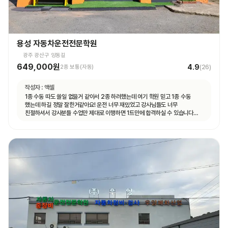
용성 자동차운전전문학원
광주 광산구 양동길
649,000원
4.9
2종 보통(자동)
(
26
)
작성자 :
액셀
1종 수동 따도 쓸일 없을거 같아서 2종 하려했는데 여기 학원 믿고 1종 수동
했는데 하길 정말 잘한거같아요! 운전 너무 재밌었고 강사님들도 너무
친절하셔서 강사분들 수업만 제대로 이행하면 1트만에 합격하실 수 있습니다
특히 도로주행 길도 쉽고 강사분들이 어렵지 않게 잘 가르쳐주시고 재미도 함께
운전할 수 있어 좋았습니다👍👍