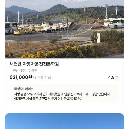
새천년 자동차운전전문학원
전남 나주시 왕곡면
621,000원
4.8
2종 보통(자동)
(
11
)
작성자 :
레이스
저랑 동생 모두 여기서 면허 취득했는데 단점 꼽아보려고 해도 정말 없습니다..
여기만큼 시설 좋은 운전학원 찾기 어려우실거예요🥹