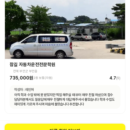
참길 자동차운전전문학원
전북 부안군 부안읍
735,000원
4.7
2종 보통(자동)
(
9
)
작성자 :
레인져
아직 학과 수업 밖에 못 받았지만 픽업 해주실 때 부터 매우 친절 하셨으며 접수
담당자분께서도 질응답에 매우 친절하게 대답 해주셔서 좋았습니다 학과 수업도
재미있게 가르쳐 주시며 마음에 들었습니다 추천합니다