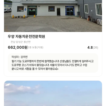
우양 자동차운전전문학원
전남 담양군 봉산면
662,000원
4.8
2종 보통(자동)
(
26
)
작성자 :
강주연
필기 기능 도로주행까지 한번에 합격했습니다! 선생님들도 친절하게 알려주시고
도로주행 코스가 쉬워서 좋았습니다! 셔틀이 있어서 다니기도 편하고 수업
끝나고 바로 시험을 볼 수 있어서 좋아용👍👍