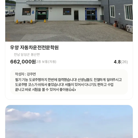
우양 자동차운전전문학원
전남 담양군 봉산면
662,000원
4.8
2종 보통(자동)
(
26
)
작성자 :
강주연
필기 기능 도로주행까지 한번에 합격했습니다! 선생님들도 친절하게 알려주시고
도로주행 코스가 쉬워서 좋았습니다! 셔틀이 있어서 다니기도 편하고 수업
끝나고 바로 시험을 볼 수 있어서 좋아용👍👍