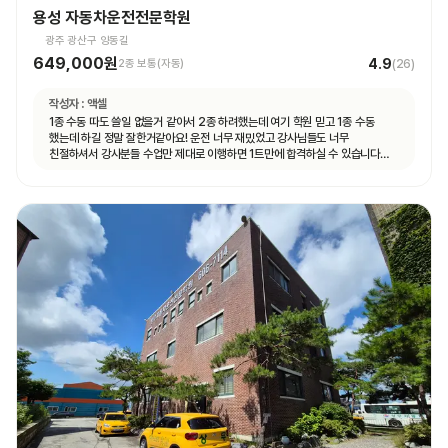
용성 자동차운전전문학원
광주 광산구 양동길
649,000원
4.9
2종 보통(자동)
(
26
)
작성자 :
액셀
1종 수동 따도 쓸일 없을거 같아서 2종 하려했는데 여기 학원 믿고 1종 수동
했는데 하길 정말 잘한거같아요! 운전 너무 재밌었고 강사님들도 너무
친절하셔서 강사분들 수업만 제대로 이행하면 1트만에 합격하실 수 있습니다
특히 도로주행 길도 쉽고 강사분들이 어렵지 않게 잘 가르쳐주시고 재미도 함께
운전할 수 있어 좋았습니다👍👍