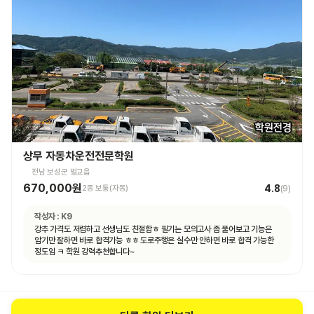
상무 자동차운전전문학원
전남 보성군 벌교읍
670,000원
4.8
2종 보통(자동)
(
9
)
작성자 :
K9
강추 가격도 저렴하고 선생님도 친절함ㅎ 필기는 모의고사 좀 풀어보고 기능은
암기만 잘하면 바로 합격가능 ㅎㅎ 도로주행은 실수만 안하면 바로 합격 가능한
정도임 ㅋ 학원 강력추천합니다~