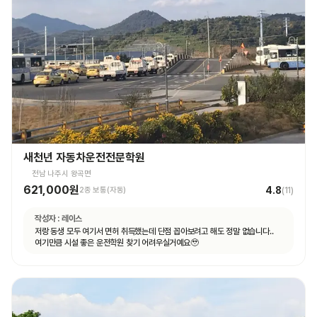
새천년 자동차운전전문학원
전남 나주시 왕곡면
621,000원
4.8
2종 보통(자동)
(
11
)
작성자 :
레이스
저랑 동생 모두 여기서 면허 취득했는데 단점 꼽아보려고 해도 정말 없습니다..
여기만큼 시설 좋은 운전학원 찾기 어려우실거예요🥹