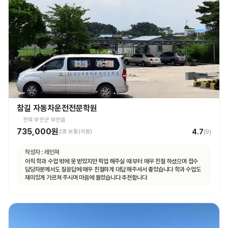
참길 자동차운전전문학원
전북 부안군 부안읍
735,000원
4.7
2종 보통(자동)
(
9
)
작성자 :
레인져
아직 학과 수업 밖에 못 받았지만 픽업 해주실 때 부터 매우 친절 하셨으며 접수
담당자분께서도 질응답에 매우 친절하게 대답 해주셔서 좋았습니다 학과 수업도
재미있게 가르쳐 주시며 마음에 들었습니다 추천합니다