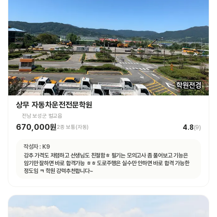
상무 자동차운전전문학원
전남 보성군 벌교읍
670,000원
4.8
2종 보통(자동)
(
9
)
작성자 :
K9
강추 가격도 저렴하고 선생님도 친절함ㅎ 필기는 모의고사 좀 풀어보고 기능은
암기만 잘하면 바로 합격가능 ㅎㅎ 도로주행은 실수만 안하면 바로 합격 가능한
정도임 ㅋ 학원 강력추천합니다~