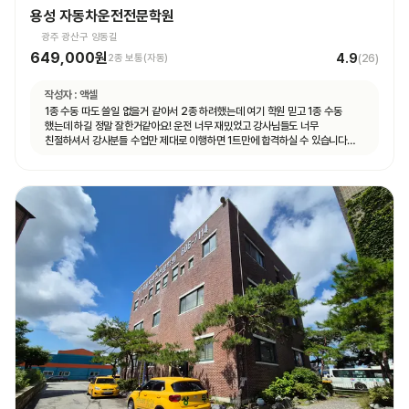
용성 자동차운전전문학원
광주 광산구 양동길
649,000원
4.9
2종 보통(자동)
(
26
)
작성자 :
액셀
1종 수동 따도 쓸일 없을거 같아서 2종 하려했는데 여기 학원 믿고 1종 수동
했는데 하길 정말 잘한거같아요! 운전 너무 재밌었고 강사님들도 너무
친절하셔서 강사분들 수업만 제대로 이행하면 1트만에 합격하실 수 있습니다
특히 도로주행 길도 쉽고 강사분들이 어렵지 않게 잘 가르쳐주시고 재미도 함께
운전할 수 있어 좋았습니다👍👍