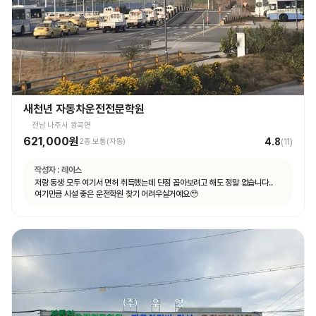
새천년 자동차운전전문학원
전남 나주시 왕곡면
621,000원
4.8
2종 보통(자동)
(
11
)
작성자 :
레이스
저랑 동생 모두 여기서 면허 취득했는데 단점 꼽아보려고 해도 정말 없습니다..
여기만큼 시설 좋은 운전학원 찾기 어려우실거예요🥹