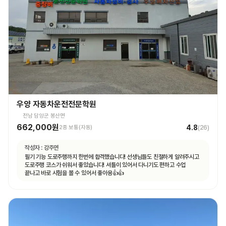
우양 자동차운전전문학원
전남 담양군 봉산면
662,000원
4.8
2종 보통(자동)
(
26
)
작성자 :
강주연
필기 기능 도로주행까지 한번에 합격했습니다! 선생님들도 친절하게 알려주시고
도로주행 코스가 쉬워서 좋았습니다! 셔틀이 있어서 다니기도 편하고 수업
끝나고 바로 시험을 볼 수 있어서 좋아용👍👍