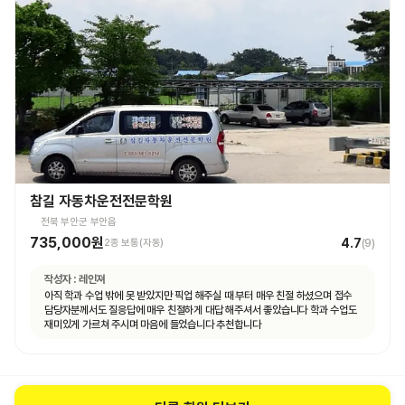
참길 자동차운전전문학원
전북 부안군 부안읍
735,000원
4.7
2종 보통(자동)
(
9
)
작성자 :
레인져
아직 학과 수업 밖에 못 받았지만 픽업 해주실 때 부터 매우 친절 하셨으며 접수
담당자분께서도 질응답에 매우 친절하게 대답 해주셔서 좋았습니다 학과 수업도
재미있게 가르쳐 주시며 마음에 들었습니다 추천합니다