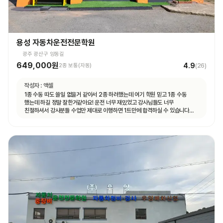
용성 자동차운전전문학원
광주 광산구 양동길
649,000원
4.9
2종 보통(자동)
(
26
)
작성자 :
액셀
1종 수동 따도 쓸일 없을거 같아서 2종 하려했는데 여기 학원 믿고 1종 수동
했는데 하길 정말 잘한거같아요! 운전 너무 재밌었고 강사님들도 너무
친절하셔서 강사분들 수업만 제대로 이행하면 1트만에 합격하실 수 있습니다
특히 도로주행 길도 쉽고 강사분들이 어렵지 않게 잘 가르쳐주시고 재미도 함께
운전할 수 있어 좋았습니다👍👍