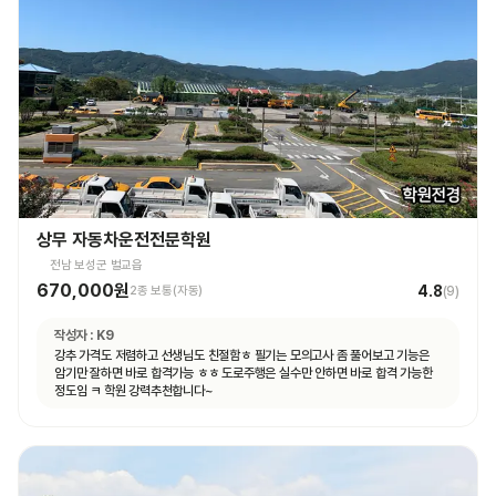
상무 자동차운전전문학원
전남 보성군 벌교읍
670,000원
4.8
2종 보통(자동)
(
9
)
작성자 :
K9
강추 가격도 저렴하고 선생님도 친절함ㅎ 필기는 모의고사 좀 풀어보고 기능은
암기만 잘하면 바로 합격가능 ㅎㅎ 도로주행은 실수만 안하면 바로 합격 가능한
정도임 ㅋ 학원 강력추천합니다~