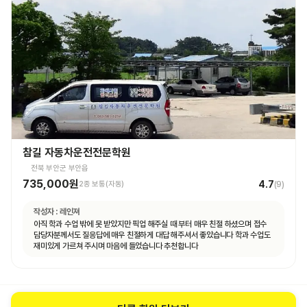
참길 자동차운전전문학원
전북 부안군 부안읍
735,000원
4.7
2종 보통(자동)
(
9
)
작성자 :
레인져
아직 학과 수업 밖에 못 받았지만 픽업 해주실 때 부터 매우 친절 하셨으며 접수
담당자분께서도 질응답에 매우 친절하게 대답 해주셔서 좋았습니다 학과 수업도
재미있게 가르쳐 주시며 마음에 들었습니다 추천합니다