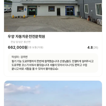
우양 자동차운전전문학원
전남 담양군 봉산면
662,000원
4.8
2종 보통(자동)
(
26
)
작성자 :
강주연
필기 기능 도로주행까지 한번에 합격했습니다! 선생님들도 친절하게 알려주시고
도로주행 코스가 쉬워서 좋았습니다! 셔틀이 있어서 다니기도 편하고 수업
끝나고 바로 시험을 볼 수 있어서 좋아용👍👍