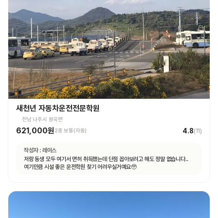
새천년 자동차운전전문학원
전남 나주시 왕곡면
621,000원
4.8
2종 보통(자동)
(
11
)
작성자 :
레이스
저랑 동생 모두 여기서 면허 취득했는데 단점 꼽아보려고 해도 정말 없습니다..
여기만큼 시설 좋은 운전학원 찾기 어려우실거예요🥹