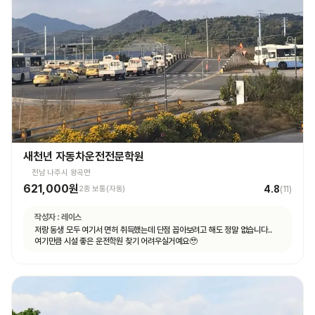
새천년 자동차운전전문학원
전남 나주시 왕곡면
621,000원
4.8
2종 보통(자동)
(
11
)
작성자 :
레이스
저랑 동생 모두 여기서 면허 취득했는데 단점 꼽아보려고 해도 정말 없습니다..
여기만큼 시설 좋은 운전학원 찾기 어려우실거예요🥹