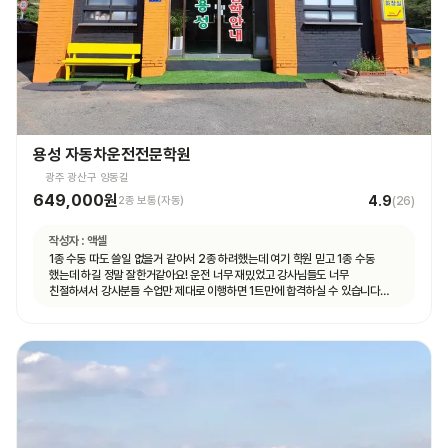
용성 자동차운전전문학원
광주 광산구 양동길
649,000원
4.9
2종 보통(자동)
(
26
)
작성자 :
액셀
1종 수동 따도 쓸일 없을거 같아서 2종 하려했는데 여기 학원 믿고 1종 수동
했는데 하길 정말 잘한거같아요! 운전 너무 재밌었고 강사님들도 너무
친절하셔서 강사분들 수업만 제대로 이행하면 1트만에 합격하실 수 있습니다
특히 도로주행 길도 쉽고 강사분들이 어렵지 않게 잘 가르쳐주시고 재미도 함께
운전할 수 있어 좋았습니다👍👍