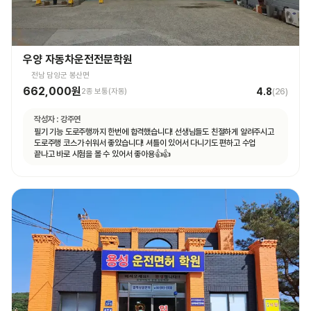
우양 자동차운전전문학원
전남 담양군 봉산면
662,000원
4.8
2종 보통(자동)
(
26
)
작성자 :
강주연
필기 기능 도로주행까지 한번에 합격했습니다! 선생님들도 친절하게 알려주시고
도로주행 코스가 쉬워서 좋았습니다! 셔틀이 있어서 다니기도 편하고 수업
끝나고 바로 시험을 볼 수 있어서 좋아용👍👍