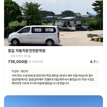
참길 자동차운전전문학원
전북 부안군 부안읍
735,000원
4.7
2종 보통(자동)
(
9
)
작성자 :
레인져
아직 학과 수업 밖에 못 받았지만 픽업 해주실 때 부터 매우 친절 하셨으며 접수
담당자분께서도 질응답에 매우 친절하게 대답 해주셔서 좋았습니다 학과 수업도
재미있게 가르쳐 주시며 마음에 들었습니다 추천합니다