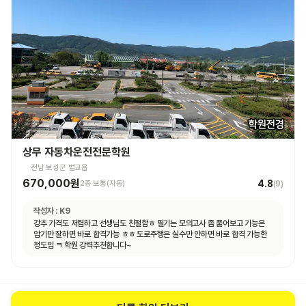
상무 자동차운전전문학원
전남 보성군 벌교읍
670,000원
4.8
2종 보통(자동)
(
9
)
작성자 :
K9
강추 가격도 저렴하고 선생님도 친절함ㅎ 필기는 모의고사 좀 풀어보고 기능은
암기만 잘하면 바로 합격가능 ㅎㅎ 도로주행은 실수만 안하면 바로 합격 가능한
정도임 ㅋ 학원 강력추천합니다~