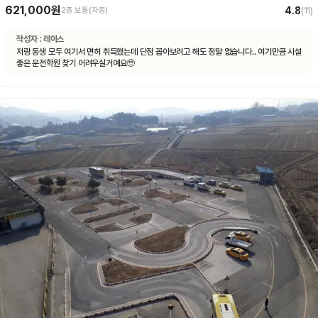
621,000원
4.8
2종 보통(자동)
(
11
)
작성자 :
레이스
저랑 동생 모두 여기서 면허 취득했는데 단점 꼽아보려고 해도 정말 없습니다.. 여기만큼 시설
좋은 운전학원 찾기 어려우실거예요🥹