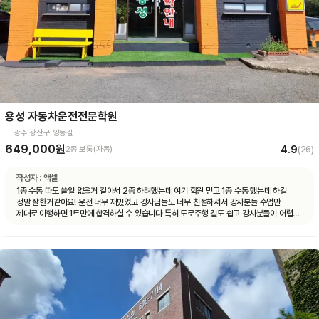
용성 자동차운전전문학원
광주 광산구 양동길
649,000원
4.9
2종 보통(자동)
(
26
)
작성자 :
액셀
1종 수동 따도 쓸일 없을거 같아서 2종 하려했는데 여기 학원 믿고 1종 수동 했는데 하길
정말 잘한거같아요! 운전 너무 재밌었고 강사님들도 너무 친절하셔서 강사분들 수업만
제대로 이행하면 1트만에 합격하실 수 있습니다 특히 도로주행 길도 쉽고 강사분들이 어렵지
않게 잘 가르쳐주시고 재미도 함께 운전할 수 있어 좋았습니다👍👍