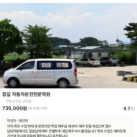
참길 자동차운전전문학원
전북 부안군 부안읍
735,000원
4.7
2종 보통(자동)
(
9
)
작성자 :
레인져
아직 학과 수업 밖에 못 받았지만 픽업 해주실 때 부터 매우 친절 하셨으며 접수
담당자분께서도 질응답에 매우 친절하게 대답 해주셔서 좋았습니다 학과 수업도 재미있게
가르쳐 주시며 마음에 들었습니다 추천합니다