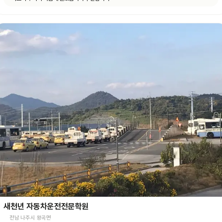
새천년 자동차운전전문학원
전남 나주시 왕곡면