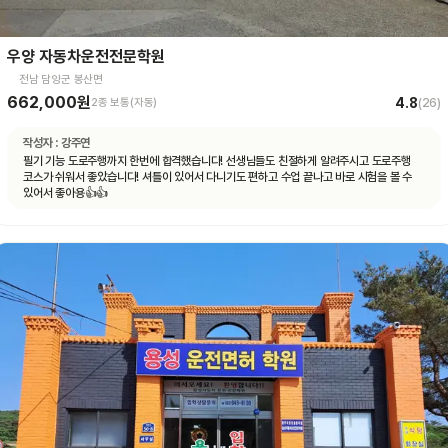
우양 자동차운전전문학원
전남 담양군 봉산면
662,000원
4.8
2종 보통(자동)
(
26
)
작성자 :
강주연
필기 기능 도로주행까지 한번에 합격했습니다! 선생님들도 친절하게 알려주시고 도로주행
코스가 쉬워서 좋았습니다! 셔틀이 있어서 다니기도 편하고 수업 끝나고 바로 시험을 볼 수
있어서 좋아용👍👍