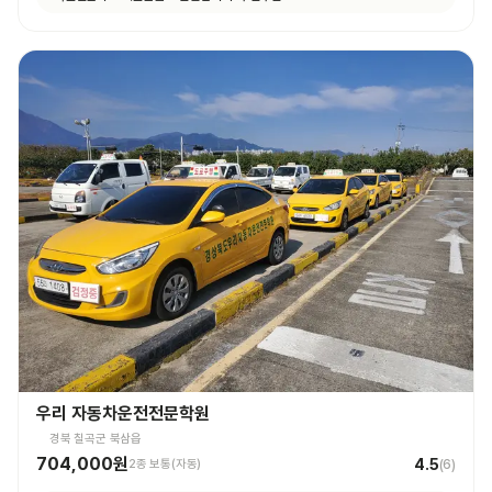
우리 자동차운전전문학원
경북 칠곡군 북삼읍
704,000원
4.5
2종 보통(자동)
(
6
)