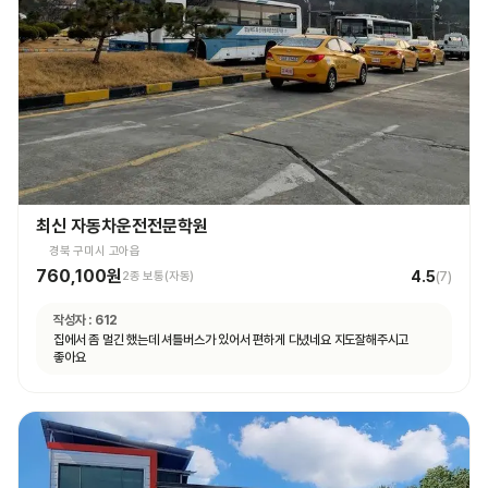
최신 자동차운전전문학원
경북 구미시 고아읍
760,100원
4.5
2종 보통(자동)
(
7
)
작성자 :
612
집에서 좀 멀긴 했는데 셔틀버스가 있어서 편하게 다녔네요 지도잘해주시고
좋아요