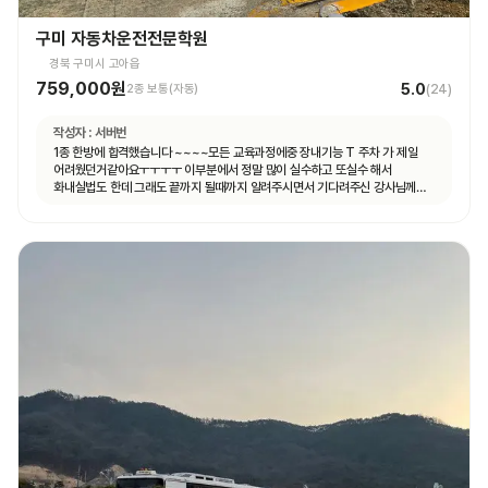
구미 자동차운전전문학원
경북 구미시 고아읍
759,000원
5.0
2종 보통(자동)
(
24
)
작성자 :
서버번
1종 한방에 합격했습니다 ~~~~모든 교육과정에중 장내기능 T 주차 가 제일
어려웠던거같아요ㅜㅜㅜㅜ 이부분에서 정말 많이 실수하고 또실수 해서
화내실법도 한데 그래도 끝까지 될때까지 알려주시면서 기다려주신 강사님께
합격의 영광을 돌리겠습니다^^ 감사합니다!!!!!!!