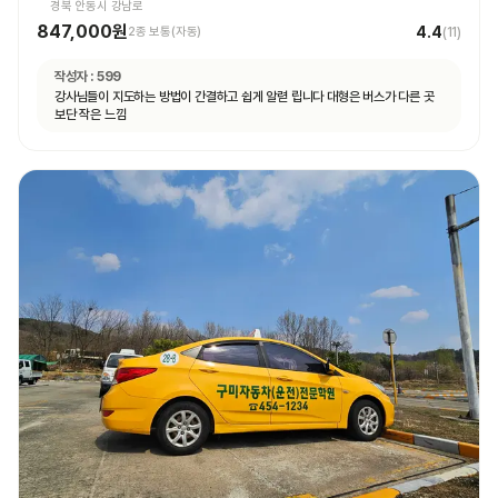
경북 안동시 강남로
847,000원
4.4
2종 보통(자동)
(
11
)
작성자 :
599
강사님들이 지도하는 방법이 간결하고 쉽게 알렫 립니다 대형은 버스가 다른 곳
보단 작은 느낌