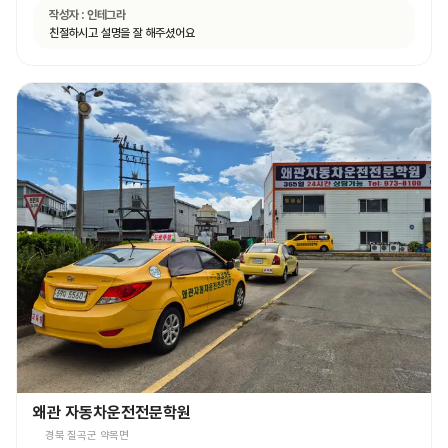
작성자 :
인테그라
친절하시고 설명을 잘 해주셨어요
왜관 자동차운전전문학원
경북 칠곡군 약목면