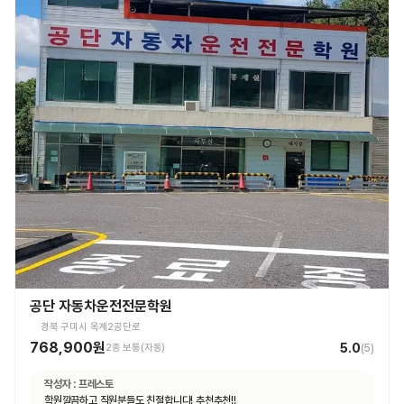
공단 자동차운전전문학원
경북 구미시 옥계2공단로
768,900원
5.0
2종 보통(자동)
(
5
)
작성자 :
프레스토
학원깔끔하고 직원분들도 친절합니다! 추천추천!!