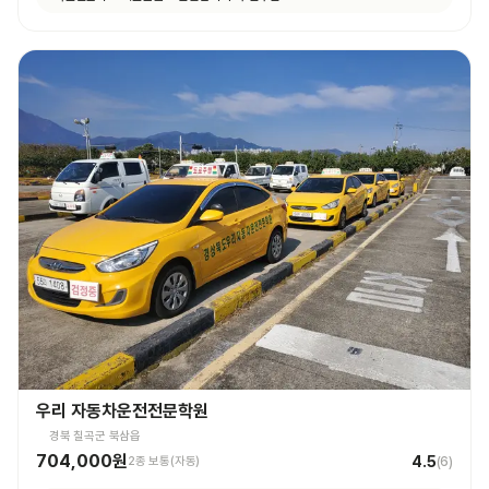
우리 자동차운전전문학원
경북 칠곡군 북삼읍
704,000원
4.5
2종 보통(자동)
(
6
)