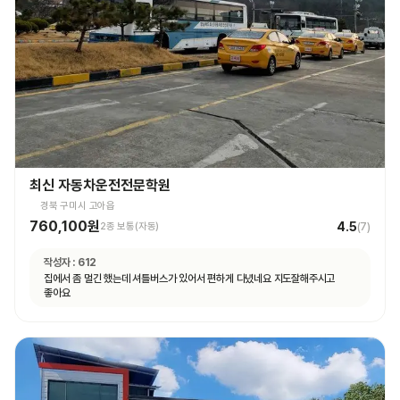
최신 자동차운전전문학원
경북 구미시 고아읍
760,100원
4.5
2종 보통(자동)
(
7
)
작성자 :
612
집에서 좀 멀긴 했는데 셔틀버스가 있어서 편하게 다녔네요 지도잘해주시고
좋아요