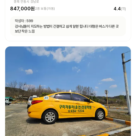
경북 안동시 강남로
847,000원
4.4
2종 보통(자동)
(
11
)
작성자 :
599
강사님들이 지도하는 방법이 간결하고 쉽게 알렫 립니다 대형은 버스가 다른 곳
보단 작은 느낌