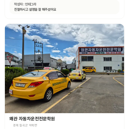
작성자 :
인테그라
친절하시고 설명을 잘 해주셨어요
왜관 자동차운전전문학원
경북 칠곡군 약목면