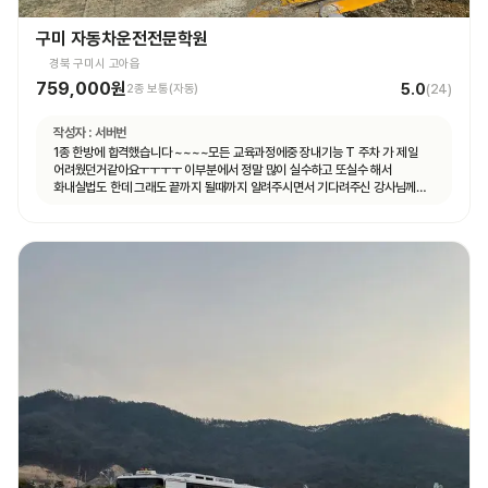
구미 자동차운전전문학원
경북 구미시 고아읍
759,000원
5.0
2종 보통(자동)
(
24
)
작성자 :
서버번
1종 한방에 합격했습니다 ~~~~모든 교육과정에중 장내기능 T 주차 가 제일
어려웠던거같아요ㅜㅜㅜㅜ 이부분에서 정말 많이 실수하고 또실수 해서
화내실법도 한데 그래도 끝까지 될때까지 알려주시면서 기다려주신 강사님께
합격의 영광을 돌리겠습니다^^ 감사합니다!!!!!!!