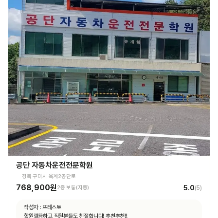
공단 자동차운전전문학원
경북 구미시 옥계2공단로
768,900원
5.0
2종 보통(자동)
(
5
)
작성자 :
프레스토
학원깔끔하고 직원분들도 친절합니다! 추천추천!!