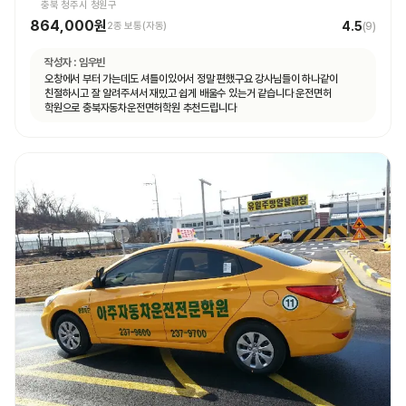
충북 청주시 청원구
864,000원
4.5
2종 보통(자동)
(
9
)
작성자 :
임우빈
오창에서 부터 가는데도 셔틀이있어서 정말 편했구요 강사님들이 하나같이
친절하시고 잘 알려주셔서 재밌고 쉽게 배울수 있는거 같습니다 운전면허
학원으로 충북자동차운전면허학원 추천드립니다