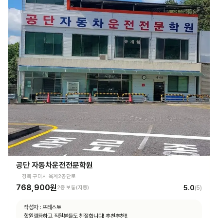
공단 자동차운전전문학원
경북 구미시 옥계2공단로
768,900원
5.0
2종 보통(자동)
(
5
)
작성자 :
프레스토
학원깔끔하고 직원분들도 친절합니다! 추천추천!!