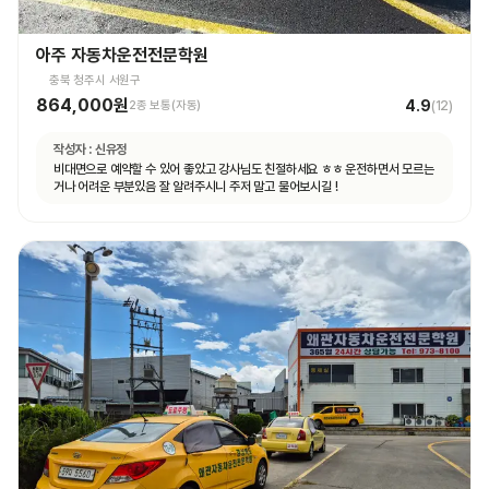
아주 자동차운전전문학원
충북 청주시 서원구
864,000원
4.9
2종 보통(자동)
(
12
)
작성자 :
신유정
비대면으로 예약할 수 있어 좋았고 강사님도 친절하세요 ㅎㅎ 운전하면서 모르는
거나 어려운 부분있음 잘 알려주시니 주저 말고 물어보시길 !