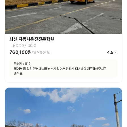
최신 자동차운전전문학원
경북 구미시 고아읍
760,100원
4.5
2종 보통(자동)
(
7
)
작성자 :
612
집에서 좀 멀긴 했는데 셔틀버스가 있어서 편하게 다녔네요 지도잘해주시고
좋아요