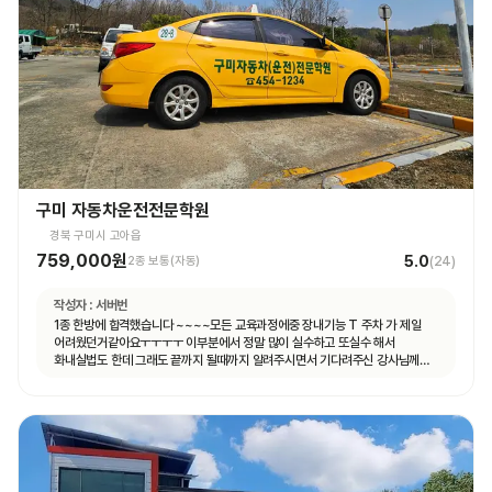
구미 자동차운전전문학원
경북 구미시 고아읍
759,000원
5.0
2종 보통(자동)
(
24
)
작성자 :
서버번
1종 한방에 합격했습니다 ~~~~모든 교육과정에중 장내기능 T 주차 가 제일
어려웠던거같아요ㅜㅜㅜㅜ 이부분에서 정말 많이 실수하고 또실수 해서
화내실법도 한데 그래도 끝까지 될때까지 알려주시면서 기다려주신 강사님께
합격의 영광을 돌리겠습니다^^ 감사합니다!!!!!!!