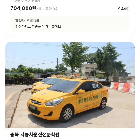
경북 칠곡군 북삼읍
704,000원
4.5
2종 보통(자동)
(
6
)
작성자 :
인테그라
친절하시고 설명을 잘 해주셨어요
충북 자동차운전전문학원