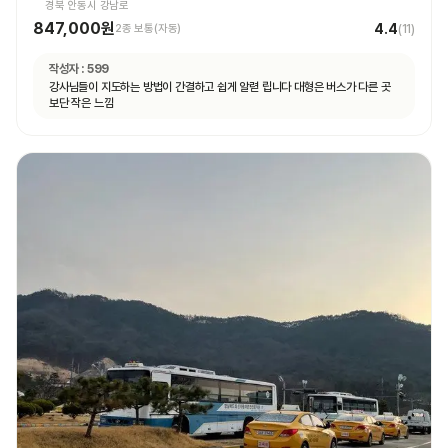
경북 안동시 강남로
847,000원
4.4
2종 보통(자동)
(
11
)
작성자 :
599
강사님들이 지도하는 방법이 간결하고 쉽게 알렫 립니다 대형은 버스가 다른 곳
보단 작은 느낌