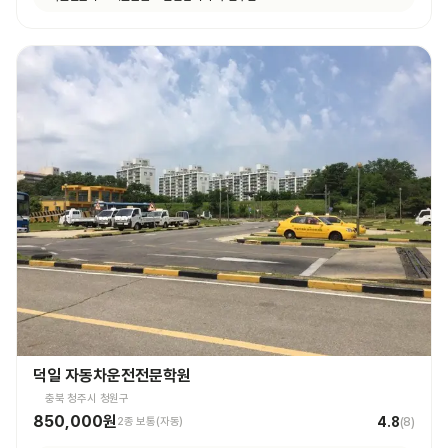
덕일 자동차운전전문학원
충북 청주시 청원구
850,000원
4.8
2종 보통(자동)
(
8
)