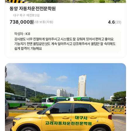
동양 자동차운전전문학원
대구 북구 매천로2길
738,000원
4.6
2종 보통(자동)
(
23
)
작성자 :
K8
강사분도 너무 친절하게 알려주시고 시스템도 잘 갖춰져 있어서 편하고 좋아요
기능치기 전엔 꿀팁같은것도 계속 알려주시고 강조해주셔서 꿀팁만 잘 숙지해도
쉽게 합격이 가능해요