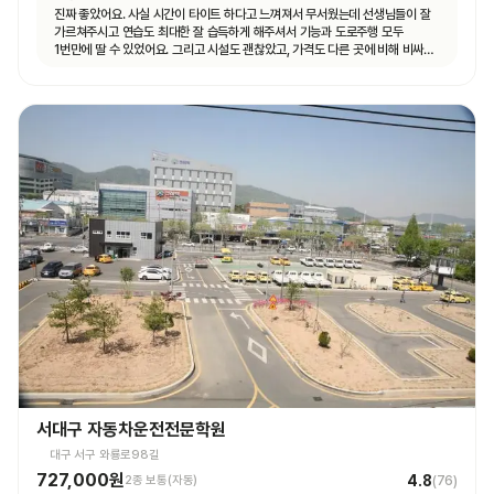
진짜 좋았어요. 사실 시간이 타이트 하다고 느껴져서 무서웠는데 선생님들이 잘
가르쳐주시고 연습도 최대한 잘 습득하게 해주셔서 기능과 도로주행 모두
1번만에 딸 수 있었어요. 그리고 시설도 괜찮았고, 가격도 다른 곳에 비해 비싸지
않아서 나이스했습니다
서대구 자동차운전전문학원
대구 서구 와룡로98길
727,000원
4.8
2종 보통(자동)
(
76
)