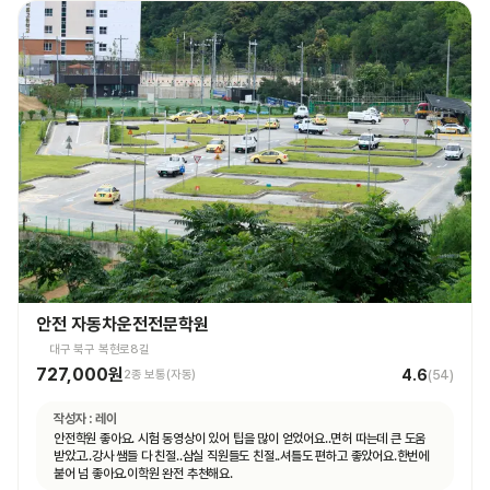
안전 자동차운전전문학원
대구 북구 복현로8길
727,000원
4.6
2종 보통(자동)
(
54
)
작성자 :
레이
안전학원 좋아요. 시험 동영상이 있어 팁을 많이 얻었어요..면허 따는데 큰 도움
받았고..강사 쌤들 다 친절..삼실 직원들도 친절..셔틀도 편하고 좋았어요.한번에
붙어 넘 좋아요.이학원 완전 추천해요.