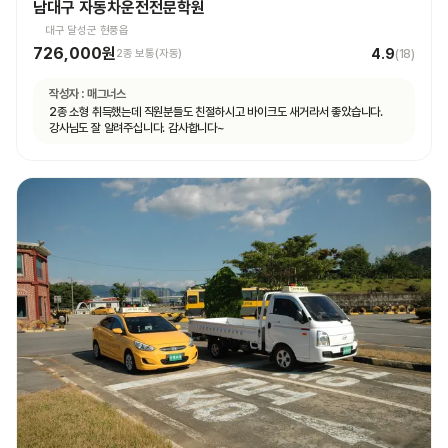
남대구 자동차운전전문학원
대구 달성군 현풍읍
726,000원
4.9
2종 보통(자동)
(
18
)
작성자 :
매그너스
2종 소형 취득했는데 직원분들도 친절하시고 바이크도 새거라서 좋았습니다.
강사님도 잘 알려주십니다. 감사합니다~