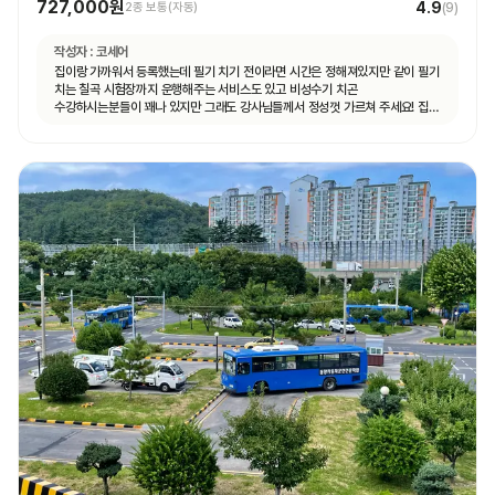
727,000원
4.9
2종 보통(자동)
(
9
)
작성자 :
코세어
집이랑 가까워서 등록했는데 필기 치기 전이라면 시간은 정해져있지만 같이 필기
치는 칠곡 시험장까지 운행해주는 서비스도 있고 비성수기 치곤
수강하시는분들이 꽤나 있지만 그래도 강사님들께서 정성껏 가르쳐 주세요! 집
가까운게 뭐든 최곱니다 추천이요!!!