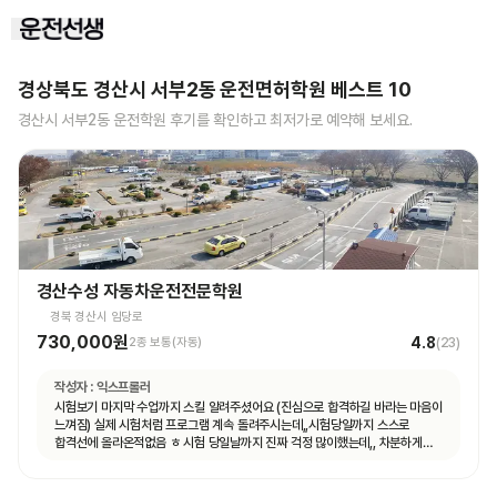
경상북도 경산시 서부2동
운전면허학원 베스트
10
경산시 서부2동
운전학원 후기를 확인하고 최저가로 예약해 보세요.
경산수성 자동차운전전문학원
경북 경산시 임당로
730,000원
4.8
2종 보통(자동)
(
23
)
작성자 :
익스프롤러
시험보기 마지막 수업까지 스킬 알려주셨어요 (진심으로 합격하길 바라는 마음이
느껴짐) 실제 시험처럼 프로그램 계속 돌려주시는데,,시험당일까지 스스로
합격선에 올라온적없음 ㅎ 시험 당일날까지 진짜 걱정 많이했는데,, 차분하게
하라고 하시면서 꼼꼼하게디브리핑해주심 ㅜㅜㅜㅜ감동