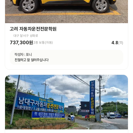
고려 자동차운전전문학원
대구 달서구 상화로
737,300원
4.8
2종 보통(자동)
(
11
)
작성자 :
포니
친절하고 잘 알려주십니다