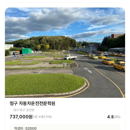
청구 자동차운전전문학원
대구 북구 검단로
737,000원
4.8
2종 보통(자동)
(
89
)
작성자 :
S2000