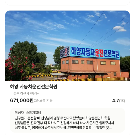
하양 자동차운전전문학원
경북 경산시 진량읍
671,000원
4.7
2종 보통(자동)
(
18
)
작성자 :
스페치알레
친구들이 운전할 때 선생님이 엄청 무섭다고 했었는데 하양운전면허 학원
선생님들은 진짜 전부 다 착하시고 친절하게 하나 하나 차근차근 알려주셔서
너무 좋았고, 꼼꼼하게 봐주셔서 한번에 운전면허를 취득할 수 있었던 것
같습니다.