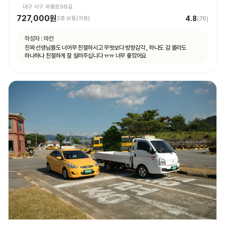
대구 서구 와룡로98길
727,000원
4.8
2종 보통(자동)
(
76
)
작성자 :
마칸
진짜 선생님들도 너어무 친절하시고 무엇보다 방향감각 , 하나도 감 몰라도
하나하나 친절하게 잘 알려주십니다 ㅠㅠ 너무 좋았어요