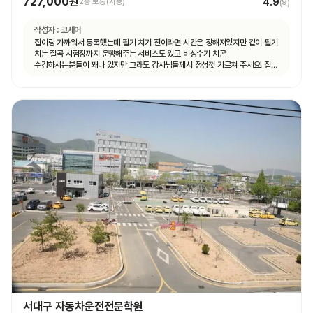
727,000원
4.9
2종 보통(자동)
(
9
)
작성자 :
코세어
집이랑 가까워서 등록했는데 필기 치기 전이라면 시간은 정해져있지만 같이 필기
치는 칠곡 시험장까지 운행해주는 서비스도 있고 비성수기 치곤
수강하시는분들이 꽤나 있지만 그래도 강사님들께서 정성껏 가르쳐 주세요! 집
가까운게 뭐든 최곱니다 추천이요!!!
서대구 자동차운전전문학원