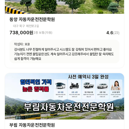
동양 자동차운전전문학원
대구 북구 매천로2길
738,000원
4.6
2종 보통(자동)
(
23
)
작성자 :
K8
강사분도 너무 친절하게 알려주시고 시스템도 잘 갖춰져 있어서 편하고 좋아요
기능치기 전엔 꿀팁같은것도 계속 알려주시고 강조해주셔서 꿀팁만 잘 숙지해도
쉽게 합격이 가능해요
부림 자동차운전전문학원