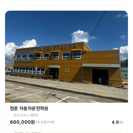
정촌 자동차운전학원
경남 진주시 정촌면
660,000원
4.9
2종 보통(자동)
(
9
)