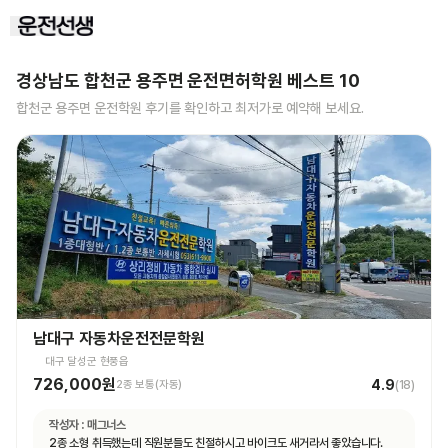
경상남도 합천군 용주면
운전면허학원 베스트
10
합천군 용주면
운전학원 후기를 확인하고 최저가로 예약해 보세요.
남대구 자동차운전전문학원
대구 달성군 현풍읍
726,000원
4.9
2종 보통(자동)
(
18
)
작성자 :
매그너스
2종 소형 취득했는데 직원분들도 친절하시고 바이크도 새거라서 좋았습니다.