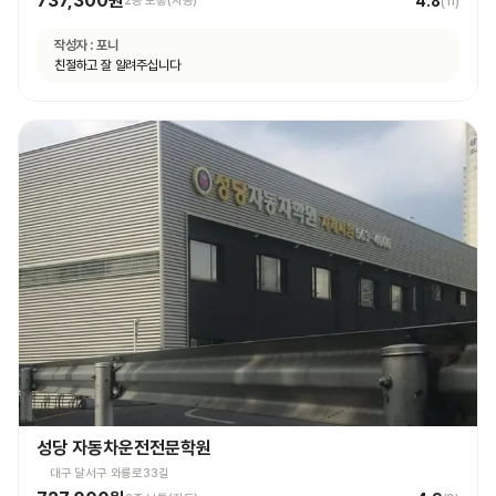
737,300원
4.8
2종 보통(자동)
(
11
)
작성자 :
포니
친절하고 잘 알려주십니다
성당 자동차운전전문학원
대구 달서구 와룡로33길