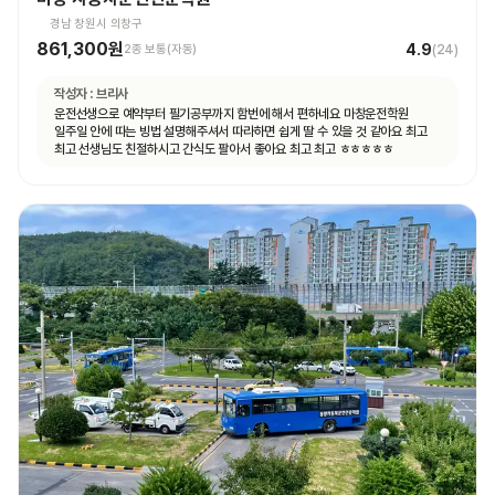
경남 창원시 의창구
861,300원
4.9
2종 보통(자동)
(
24
)
작성자 :
브리사
운전선생으로 예약부터 필기공부까지 함번에 해서 편하네요 마창운전학원
일주일 안에 따는 빙법 설명해주셔서 따라하면 쉽게 딸 수 있을 것 같아요 최고
최고 선생님도 친절하시고 간식도 팔아서 좋아요 최고 최고 ㅎㅎㅎㅎㅎ