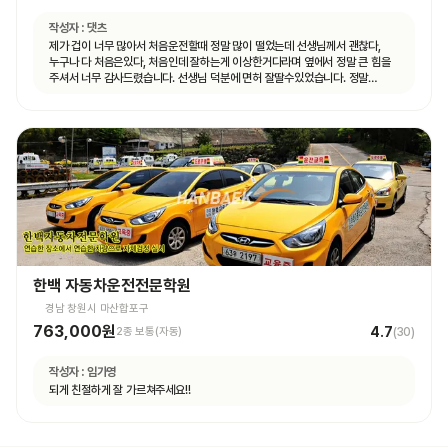
작성자 :
댓츠
제가 겁이 너무 많아서 처음운전할때 정말 많이 떨었는데 선생님께서 괜찮다,
누구나 다 처음은있다, 처음인데 잘하는게 이상한거다라며 옆에서 정말 큰 힘을
주셔서 너무 감사드렸습니다. 선생님 덕분에 면허 잘딸수있었습니다. 정말
고맙숩니다
한백 자동차운전전문학원
경남 창원시 마산합포구
763,000원
4.7
2종 보통(자동)
(
30
)
작성자 :
임가영
되게 친절하게 잘 가르쳐주세요!!