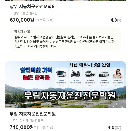
상무 자동차운전전문학원
전남 보성군 벌교읍
670,000원
4.8
2종 보통(자동)
(
9
)
작성자 :
K9
강추 가격도 저렴하고 선생님도 친절함ㅎ 필기는 모의고사 좀 풀어보고 기능은
암기만 잘하면 바로 합격가능 ㅎㅎ 도로주행은 실수만 안하면 바로 합격 가능한
정도임 ㅋ 학원 강력추천합니다~
부림 자동차운전전문학원
경남 창원시 마산합포구
740,000원
4.9
2종 보통(자동)
(
67
)