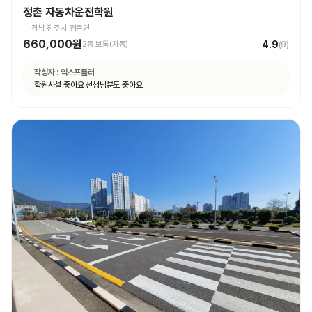
정촌 자동차운전학원
경남 진주시 정촌면
660,000원
4.9
2종 보통(자동)
(
9
)
작성자 :
익스프롤러
학원시설 좋아요 선생님분도 좋아요