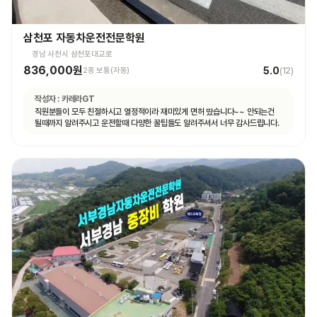
삼천포 자동차운전전문학원
경남 사천시 삼천포대교로
836,000원
5.0
2종 보통(자동)
(
12
)
작성자 :
카레라GT
직원분들이 모두 친절하시고 열정적이라 재미있게 면허 땄습니다~~ 안되는건
될때까지 알려주시고 운전할때 다양한 꿀팁들도 알려주셔서 너무 감사드립니다.