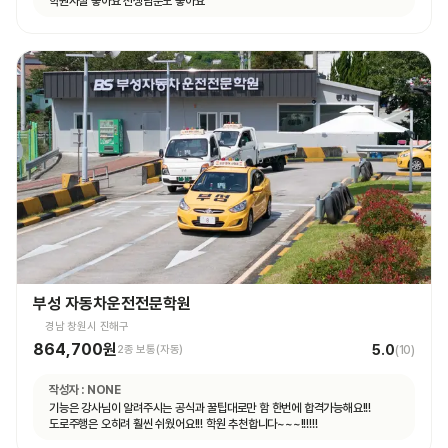
학원시설 좋아요 선생님분도 좋아요
부성 자동차운전전문학원
경남 창원시 진해구
864,700원
5.0
2종 보통(자동)
(
10
)
작성자 :
NONE
기능은 강사님이 알려주시는 공식과 꿀팁대로만 함 한번에 합격가능해요!!!
도로주행은 오히려 훨씬 쉬웠어요!!! 학원 추천합니다~~~!!!!!!