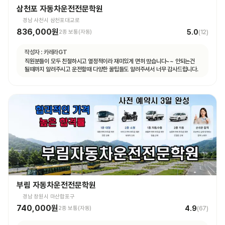
삼천포 자동차운전전문학원
경남 사천시 삼천포대교로
836,000원
5.0
2종 보통(자동)
(
12
)
작성자 :
카레라GT
직원분들이 모두 친절하시고 열정적이라 재미있게 면허 땄습니다~~ 안되는건
될때까지 알려주시고 운전할때 다양한 꿀팁들도 알려주셔서 너무 감사드립니다.
부림 자동차운전전문학원
경남 창원시 마산합포구
740,000원
4.9
2종 보통(자동)
(
67
)