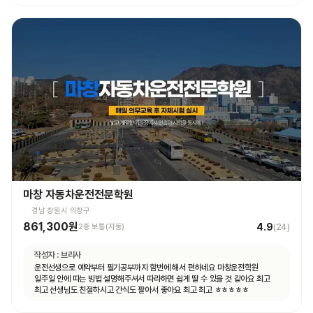
마창 자동차운전전문학원
경남 창원시 의창구
861,300원
4.9
2종 보통(자동)
(
24
)
작성자 :
브리사
운전선생으로 예약부터 필기공부까지 함번에 해서 편하네요 마창운전학원
일주일 안에 따는 빙법 설명해주셔서 따라하면 쉽게 딸 수 있을 것 같아요 최고
최고 선생님도 친절하시고 간식도 팔아서 좋아요 최고 최고 ㅎㅎㅎㅎㅎ