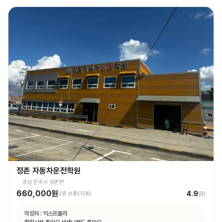
정촌 자동차운전학원
경남 진주시 정촌면
660,000원
4.9
2종 보통(자동)
(
9
)
작성자 :
익스프롤러