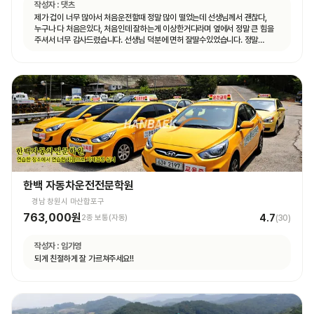
작성자 :
댓츠
제가 겁이 너무 많아서 처음운전할때 정말 많이 떨었는데 선생님께서 괜찮다,
누구나 다 처음은있다, 처음인데 잘하는게 이상한거다라며 옆에서 정말 큰 힘을
주셔서 너무 감사드렸습니다. 선생님 덕분에 면허 잘딸수있었습니다. 정말
고맙숩니다
한백 자동차운전전문학원
경남 창원시 마산합포구
763,000원
4.7
2종 보통(자동)
(
30
)
작성자 :
임가영
되게 친절하게 잘 가르쳐주세요!!