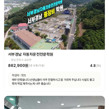
서부경남 자동차운전전문학원
경남 진주시 금곡면
862,900원
4.8
2종 보통(자동)
(
36
)
작성자 :
댓츠
매우 만족합니다 선생님들이 아주 친절하시고 잘 가르쳐 주십니다 시설도 좋고
특히 픽업 해주시는게 너무 좋습니다