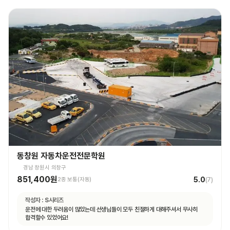
동창원 자동차운전전문학원
경남 창원시 의창구
851,400원
5.0
2종 보통(자동)
(
7
)
작성자 :
S시리즈
운전에 대한 두려움이 많았는데 선생님들이 모두 친절하게 대해주셔서 무사히
합격할수 있었어요!