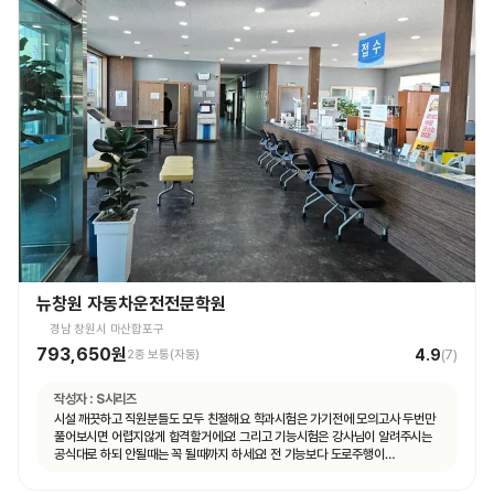
뉴창원 자동차운전전문학원
경남 창원시 마산합포구
793,650원
4.9
2종 보통(자동)
(
7
)
작성자 :
S시리즈
시설 깨끗하고 직원분들도 모두 친절해요 학과시험은 가기전에 모의고사 두번만
풀어보시면 어렵지않게 합격할거에요! 그리고 기능시험은 강사님이 알려주시는
공식대로 하되 안될때는 꼭 될때까지 하세요! 전 기능보다 도로주행이
쉬웠습니다.