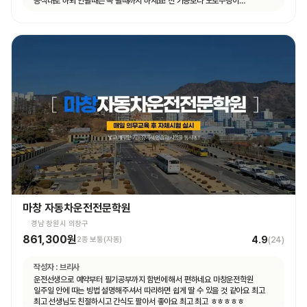
공식대로 하되 안될때는 꼭 될때까지 하세요! 전 기능보다 도로주행이
쉬웠습니다.
마창 자동차운전전문학원
경남 창원시 의창구
861,300원
4.9
2종 보통(자동)
(
24
)
작성자 :
브리사
운전선생으로 예약부터 필기공부까지 함번에 해서 편하네요 마창운전학원
일주일 안에 따는 빙법 설명해주셔서 따라하면 쉽게 딸 수 있을 것 같아요 최고
최고 선생님도 친절하시고 간식도 팔아서 좋아요 최고 최고 ㅎㅎㅎㅎㅎ