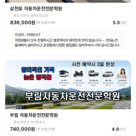
삼천포 자동차운전전문학원
경남 사천시 삼천포대교로
836,000원
5.0
2종 보통(자동)
(
12
)
작성자 :
카레라GT
직원분들이 모두 친절하시고 열정적이라 재미있게 면허 땄습니다~~ 안되는건
될때까지 알려주시고 운전할때 다양한 꿀팁들도 알려주셔서 너무 감사드립니다.
부림 자동차운전전문학원
경남 창원시 마산합포구
740,000원
4.9
2종 보통(자동)
(
67
)