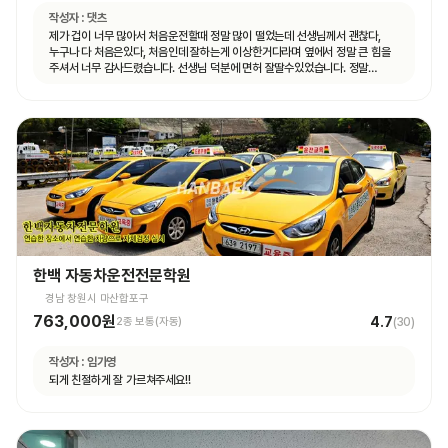
작성자 :
댓츠
제가 겁이 너무 많아서 처음운전할때 정말 많이 떨었는데 선생님께서 괜찮다,
누구나 다 처음은있다, 처음인데 잘하는게 이상한거다라며 옆에서 정말 큰 힘을
주셔서 너무 감사드렸습니다. 선생님 덕분에 면허 잘딸수있었습니다. 정말
고맙숩니다
한백 자동차운전전문학원
경남 창원시 마산합포구
763,000원
4.7
2종 보통(자동)
(
30
)
작성자 :
임가영
되게 친절하게 잘 가르쳐주세요!!