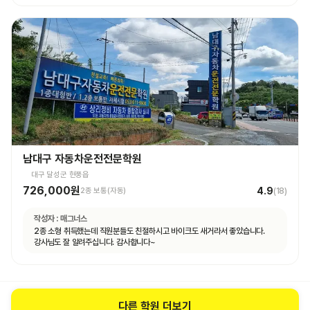
남대구 자동차운전전문학원
대구 달성군 현풍읍
726,000원
4.9
2종 보통(자동)
(
18
)
작성자 :
매그너스
2종 소형 취득했는데 직원분들도 친절하시고 바이크도 새거라서 좋았습니다.
강사님도 잘 알려주십니다. 감사합니다~
다른 학원 더보기