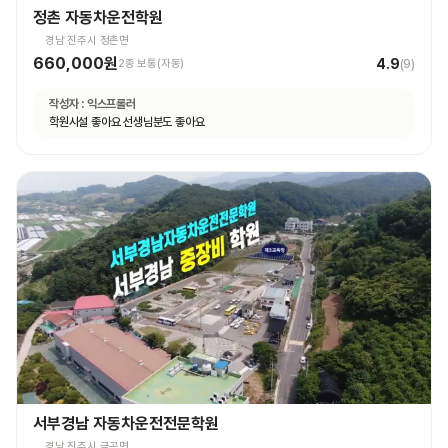
정촌 자동차운전학원
경남 진주시 정촌면
660,000원
4.9
2종 보통(자동)
(
9
)
작성자 :
익스프롤러
학원시설 좋아요 선생님분도 좋아요
서부경남 자동차운전전문학원
경남 진주시 금곡면