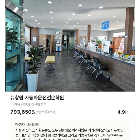
뉴창원 자동차운전전문학원
경남 창원시 마산합포구
793,650원
4.9
2종 보통(자동)
(
7
)
작성자 :
S시리즈
시설 깨끗하고 직원분들도 모두 친절해요 학과시험은 가기전에 모의고사 두번만
풀어보시면 어렵지않게 합격할거에요! 그리고 기능시험은 강사님이 알려주시는