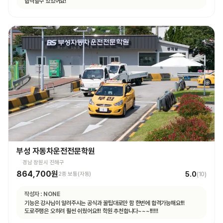
합격할수 있었어요!
부성 자동차운전전문학원
경남 창원시 진해구
864,700원
5.0
2종 보통(자동)
(
10
)
작성자 :
NONE
기능은 강사님이 알려주시는 공식과 꿀팁대로만 함 한번에 합격가능해요!!!
도로주행은 오히려 훨씬 쉬웠어요!!! 학원 추천합니다~~~!!!!!!