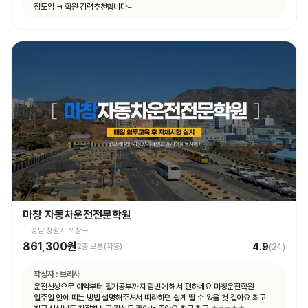
정도임 ㅋ 학원 강력추천합니다~
마창 자동차운전전문학원
경남 창원시 의창구
861,300원
4.9
2종 보통(자동)
(
24
)
작성자 :
브리사
운전선생으로 예약부터 필기공부까지 함번에 해서 편하네요 마창운전학원
일주일 안에 따는 빙법 설명해주셔서 따라하면 쉽게 딸 수 있을 것 같아요 최고