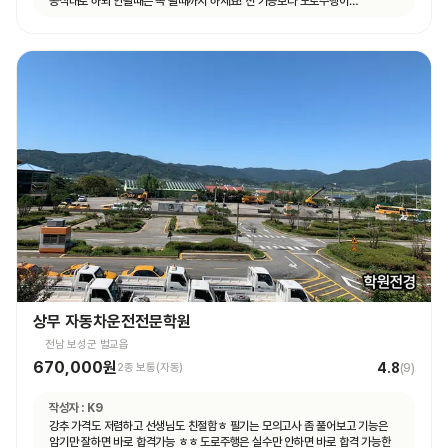
공식대로 하되 안될때는 꼭 될때까지 하세요! 전 기능보다 도로주행이
쉬웠습니다.
상무 자동차운전전문학원
전남 보성군 벌교읍
670,000원
4.8
2종 보통(자동)
(
9
)
작성자 :
K9
강추 가격도 저렴하고 선생님도 친절함ㅎ 필기는 모의고사 좀 풀어보고 기능은
암기만 잘하면 바로 합격가능 ㅎㅎ 도로주행은 실수만 안하면 바로 합격 가능한