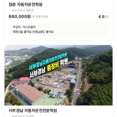
정촌 자동차운전학원
경남 진주시 정촌면
660,000원
4.9
2종 보통(자동)
(
9
)
작성자 :
익스프롤러
학원시설 좋아요 선생님분도 좋아요
서부경남 자동차운전전문학원
경남 진주시 금곡면