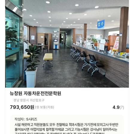
뉴창원 자동차운전전문학원
경남 창원시 마산합포구
793,650원
4.9
2종 보통(자동)
(
7
)
작성자 :
S시리즈
시설 깨끗하고 직원분들도 모두 친절해요 학과시험은 가기전에 모의고사 두번만
풀어보시면 어렵지않게 합격할거에요! 그리고 기능시험은 강사님이 알려주시는