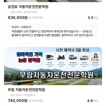
삼천포 자동차운전전문학원
경남 사천시 삼천포대교로
836,000원
5.0
2종 보통(자동)
(
12
)
작성자 :
카레라GT
직원분들이 모두 친절하시고 열정적이라 재미있게 면허 땄습니다~~ 안되는건
될때까지 알려주시고 운전할때 다양한 꿀팁들도 알려주셔서 너무 감사드립니다.
부림 자동차운전전문학원
경남 창원시 마산합포구
740,000원
4.9
2종 보통(자동)
(
67
)