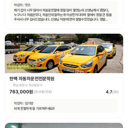
작성자 :
댓츠
제가 겁이 너무 많아서 처음운전할때 정말 많이 떨었는데 선생님께서 괜찮다,
누구나 다 처음은있다, 처음인데 잘하는게 이상한거다라며 옆에서 정말 큰 힘을
주셔서 너무 감사드렸습니다. 선생님 덕분에 면허 잘딸수있었습니다. 정말
고맙숩니다
한백 자동차운전전문학원
경남 창원시 마산합포구
763,000원
4.7
2종 보통(자동)
(
30
)
작성자 :
임가영
되게 친절하게 잘 가르쳐주세요!!