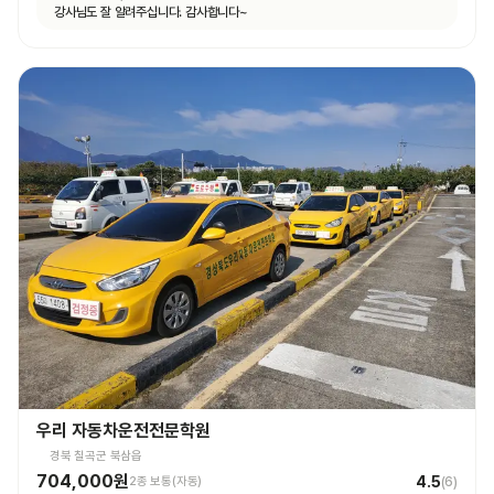
강사님도 잘 알려주십니다. 감사합니다~
우리 자동차운전전문학원
경북 칠곡군 북삼읍
704,000원
4.5
2종 보통(자동)
(
6
)