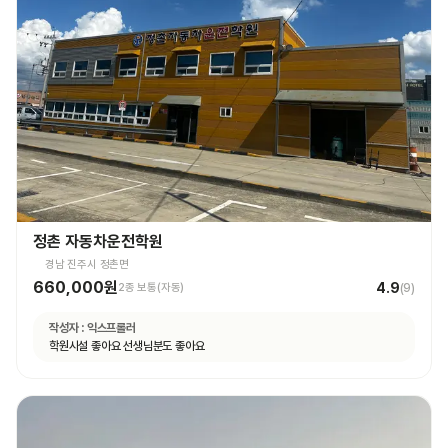
정촌 자동차운전학원
경남 진주시 정촌면
660,000원
4.9
2종 보통(자동)
(
9
)
작성자 :
익스프롤러
학원시설 좋아요 선생님분도 좋아요