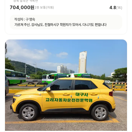
경북 칠곡군 약목면
704,000원
4.8
2종 보통(자동)
(
14
)
작성자 :
구 명숙
가르쳐 주신. 강사님도. 친철하시구 학원차가 있어서. 다니기도 편합니다