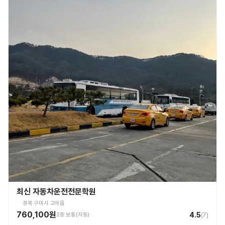
최신 자동차운전전문학원
경북 구미시 고아읍
760,100원
4.5
2종 보통(자동)
(
7
)