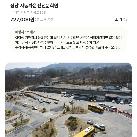
성당 자동차운전전문학원
대구 달서구 와룡로33길
727,000원
4.9
2종 보통(자동)
(
9
)
작성자 :
코세어
집이랑 가까워서 등록했는데 필기 치기 전이라면 시간은 정해져있지만 같이 필기
치는 칠곡 시험장까지 운행해주는 서비스도 있고 비성수기 치곤
수강하시는분들이 꽤나 있지만 그래도 강사님들께서 정성껏 가르쳐 주세요! 집
가까운게 뭐든 최곱니다 추천이요!!!