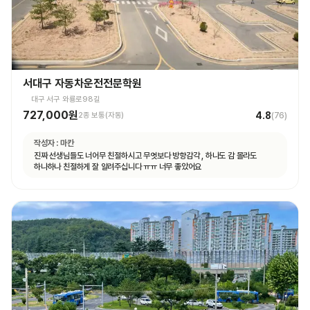
서대구 자동차운전전문학원
대구 서구 와룡로98길
727,000원
4.8
2종 보통(자동)
(
76
)
작성자 :
마칸
진짜 선생님들도 너어무 친절하시고 무엇보다 방향감각 , 하나도 감 몰라도
하나하나 친절하게 잘 알려주십니다 ㅠㅠ 너무 좋았어요