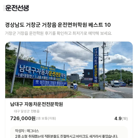
경상남도 거창군 거창읍
운전면허학원 베스트
10
거창군 거창읍
운전학원 후기를 확인하고 최저가로 예약해 보세요.
남대구 자동차운전전문학원
대구 달성군 현풍읍
726,000원
4.9
2종 보통(자동)
(
18
)
작성자 :
매그너스
2종 소형 취득했는데 직원분들도 친절하시고 바이크도 새거라서 좋았습니다.