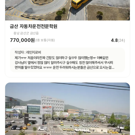
금산 자동차운전전문학원
충남 금산군 금산읍
770,000원
4.8
2종 보통(자동)
(
24
)
작성자 :
레인지로버
제가ㅠㅠ 처음이라진짜 긴장도 많이하구 실수두 많이했는뎅ㅠ 아빠같은
강사님이 옆에서 정많 많이 알려주시구 실수해도 칭찬 많이해주셔서 무사히
면허를 딸수있었어요 ㅠㅠㅠ 운전 두려워하시는분들은 금산으로 오시는걸
추천드려용!