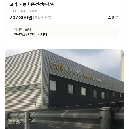
고려 자동차운전전문학원
대구 달서구 상화로
737,300원
4.8
2종 보통(자동)
(
11
)
작성자 :
포니
친절하고 잘 알려주십니다