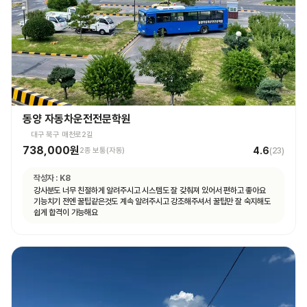
동양 자동차운전전문학원
대구 북구 매천로2길
738,000원
4.6
2종 보통(자동)
(
23
)
작성자 :
K8
강사분도 너무 친절하게 알려주시고 시스템도 잘 갖춰져 있어서 편하고 좋아요
기능치기 전엔 꿀팁같은것도 계속 알려주시고 강조해주셔서 꿀팁만 잘 숙지해도
쉽게 합격이 가능해요