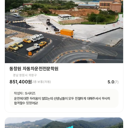
동창원 자동차운전전문학원
경남 창원시 의창구
851,400원
5.0
2종 보통(자동)
(
7
)
작성자 :
S시리즈
운전에 대한 두려움이 많았는데 선생님들이 모두 친절하게 대해주셔서 무사히
합격할수 있었어요!