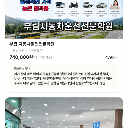
부림 자동차운전전문학원
경남 창원시 마산합포구
740,000원
4.9
2종 보통(자동)
(
67
)
작성자 :
댓츠
제가 겁이 너무 많아서 처음운전할때 정말 많이 떨었는데 선생님께서 괜찮다,
누구나 다 처음은있다, 처음인데 잘하는게 이상한거다라며 옆에서 정말 큰 힘을
주셔서 너무 감사드렸습니다. 선생님 덕분에 면허 잘딸수있었습니다. 정말
고맙숩니다