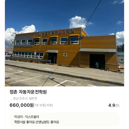
정촌 자동차운전학원
경남 진주시 정촌면
660,000원
4.9
2종 보통(자동)
(
9
)
작성자 :
익스프롤러
학원시설 좋아요 선생님분도 좋아요