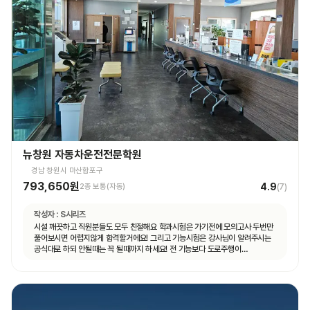
뉴창원 자동차운전전문학원
경남 창원시 마산합포구
793,650원
4.9
2종 보통(자동)
(
7
)
작성자 :
S시리즈
시설 깨끗하고 직원분들도 모두 친절해요 학과시험은 가기전에 모의고사 두번만
풀어보시면 어렵지않게 합격할거에요! 그리고 기능시험은 강사님이 알려주시는
공식대로 하되 안될때는 꼭 될때까지 하세요! 전 기능보다 도로주행이
쉬웠습니다.