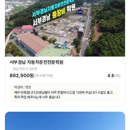
서부경남 자동차운전전문학원
경남 진주시 금곡면
862,900원
4.8
2종 보통(자동)
(
36
)
작성자 :
댓츠
매우 만족합니다 선생님들이 아주 친절하시고 잘 가르쳐 주십니다 시설도 좋고
특히 픽업 해주시는게 너무 좋습니다