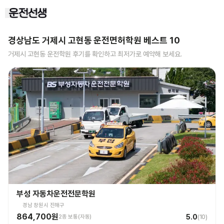
경상남도 거제시 고현동
운전면허학원 베스트
10
거제시 고현동
운전학원 후기를 확인하고 최저가로 예약해 보세요.
부성 자동차운전전문학원
경남 창원시 진해구
864,700원
5.0
2종 보통(자동)
(
10
)