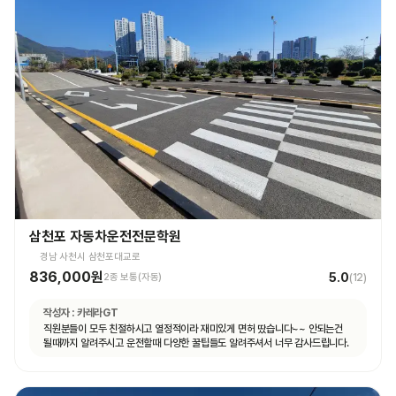
삼천포 자동차운전전문학원
경남 사천시 삼천포대교로
836,000원
5.0
2종 보통(자동)
(
12
)
작성자 :
카레라GT
직원분들이 모두 친절하시고 열정적이라 재미있게 면허 땄습니다~~ 안되는건
될때까지 알려주시고 운전할때 다양한 꿀팁들도 알려주셔서 너무 감사드립니다.