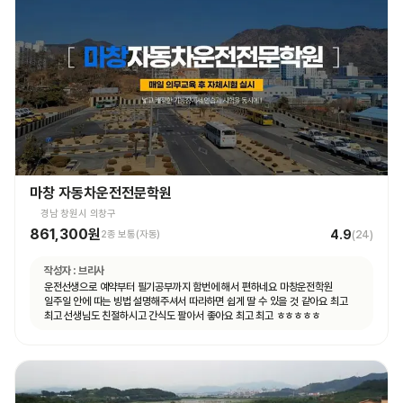
마창 자동차운전전문학원
경남 창원시 의창구
861,300원
4.9
2종 보통(자동)
(
24
)
작성자 :
브리사
운전선생으로 예약부터 필기공부까지 함번에 해서 편하네요 마창운전학원
일주일 안에 따는 빙법 설명해주셔서 따라하면 쉽게 딸 수 있을 것 같아요 최고
최고 선생님도 친절하시고 간식도 팔아서 좋아요 최고 최고 ㅎㅎㅎㅎㅎ