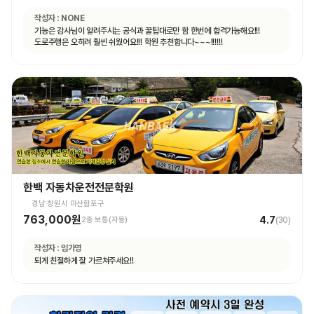
작성자 :
NONE
기능은 강사님이 알려주시는 공식과 꿀팁대로만 함 한번에 합격가능해요!!!
도로주행은 오히려 훨씬 쉬웠어요!!! 학원 추천합니다~~~!!!!!!
한백 자동차운전전문학원
경남 창원시 마산합포구
763,000원
4.7
2종 보통(자동)
(
30
)
작성자 :
임가영
되게 친절하게 잘 가르쳐주세요!!