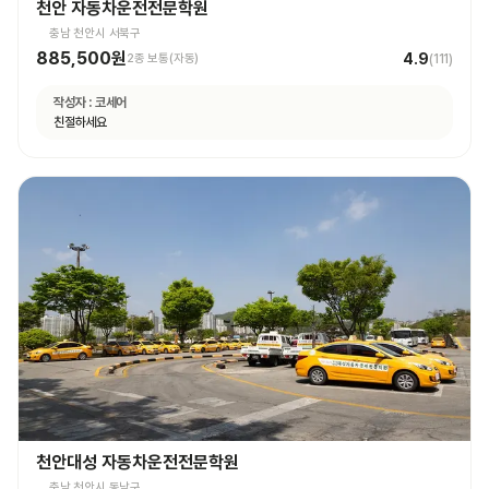
천안 자동차운전전문학원
충남 천안시 서북구
885,500원
4.9
2종 보통(자동)
(
111
)
작성자 :
코세어
친절하세요
천안대성 자동차운전전문학원
충남 천안시 동남구