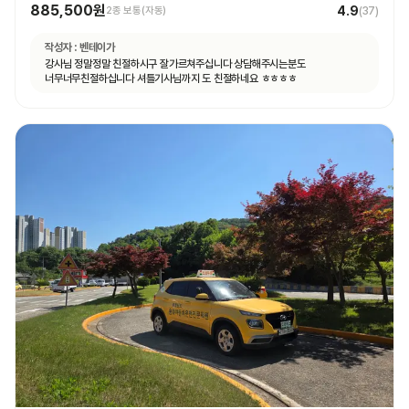
885,500원
4.9
2종 보통(자동)
(
37
)
작성자 :
벤테이가
강사님 정말정말 친절하시구 잘가르쳐주십니다 상담해주시는분도
너무너무친절하십니다 셔틀기사님까지 도 친절하네요 ㅎㅎㅎㅎ