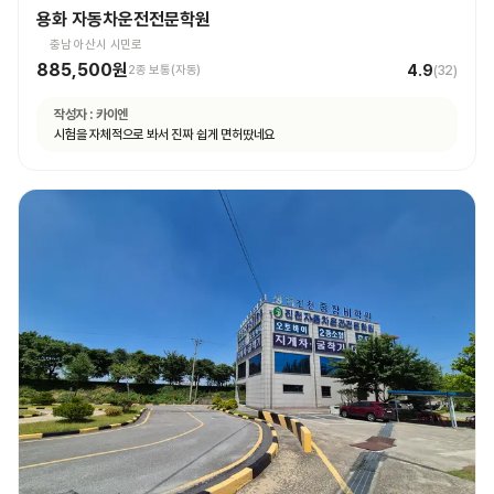
용화 자동차운전전문학원
충남 아산시 시민로
885,500원
4.9
2종 보통(자동)
(
32
)
작성자 :
카이엔
시험을 자체적으로 봐서 진짜 쉽게 면허땄네요