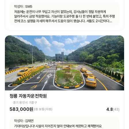
작성자 :
SM5
처음에는 운전이 너무 무섭고 자신이 없었는데, 강사님들이 정말 차분하게
알려주셔서 금방 적응했어요. 기능이랑 도로주행 둘 다 한 번에 붙었고, 특히 주행
전에 코스 설명을 자세히 해주셔서 도움이 많이 됐습니다. 셔틀도 2시간마다
다니고 제가 원하는 때마다 탈 수 있도록 시간 맞춰 잘 와서 통학하기 편했습니다!
청룡 자동차운전학원
경기 용인시 기흥구
583,000원
4.8
2종 보통(자동)
(
43
)
작성자 :
김채연
기대이상입니다! 시설이 지어진지 얼마 안돼보여 깨끗하고 쾌적했어요