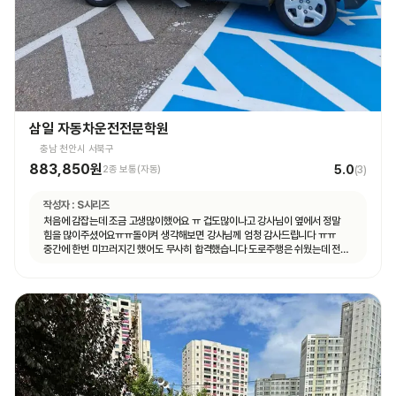
삼일 자동차운전전문학원
충남 천안시 서북구
883,850원
5.0
2종 보통(자동)
(
3
)
작성자 :
S시리즈
처음에 감잡는데 조금 고생많이했어요 ㅠ 겁도많이나고 강사님이 옆에서 정말
힘을 많이주셨어요ㅠㅠ돌이켜 생각해보면 강사님께 엄청 감사드립니다 ㅠㅠ
중간에 한번 미끄러지긴 했어도 무사히 합격했습니다 도로주행은 쉬웠는데 전
기능시험이 더 어려웠어요ㅠㅠ