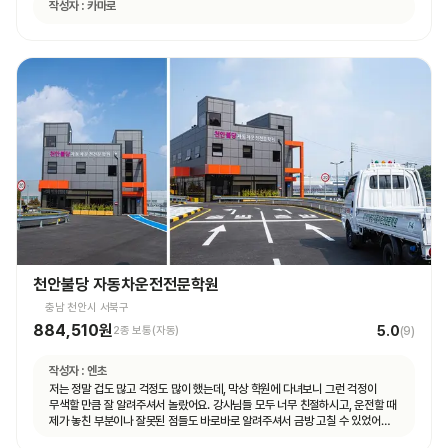
작성자 :
카마로
천안불당 자동차운전전문학원
충남 천안시 서북구
884,510원
5.0
2종 보통(자동)
(
9
)
작성자 :
엔초
저는 정말 겁도 많고 걱정도 많이 했는데, 막상 학원에 다녀보니 그런 걱정이
무색할 만큼 잘 알려주셔서 놀랐어요. 강사님들 모두 너무 친절하시고, 운전할 때
제가 놓친 부분이나 잘못된 점들도 바로바로 알려주셔서 금방 고칠 수 있었어요.
덕분에 운전하는 게 생각보다 어렵지 않게 느껴졌고, 자신감도 많이 생겼습니다.