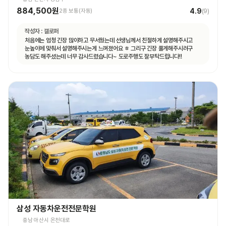
884,500원
4.9
2종 보통(자동)
(
9
)
작성자 :
갤로퍼
처음에는 엄청 긴장 많이하고 무서웠는데 선생님께서 친절하게 설명해주시고
눈높이에 맞춰서 설명해주시는게 느껴졌어요 ㅎ 그리구 긴장 풀게해주시려구
농담도 해주셨는데 너무 감사드렸습니다~ 도로주행도 잘부탁드립니다!!
삼성 자동차운전전문학원
충남 아산시 온천대로