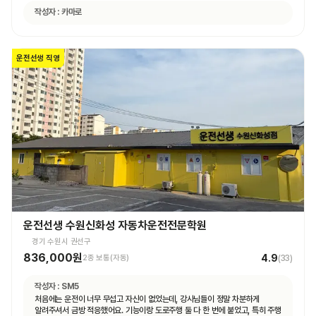
작성자 :
카마로
운전선생 직영
운전선생 수원신화성 자동차운전전문학원
경기 수원시 권선구
836,000원
4.9
2종 보통(자동)
(
33
)
작성자 :
SM5
처음에는 운전이 너무 무섭고 자신이 없었는데, 강사님들이 정말 차분하게
알려주셔서 금방 적응했어요. 기능이랑 도로주행 둘 다 한 번에 붙었고, 특히 주행