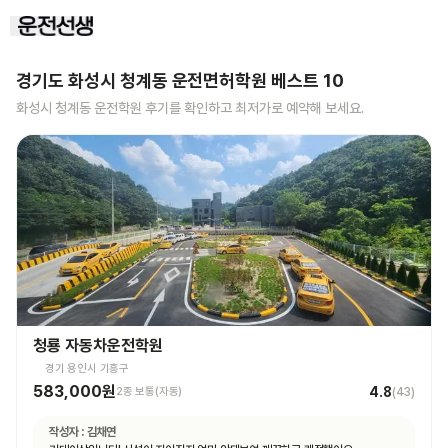
경기도 화성시 청계동
운전면허학원 베스트
10
화성시 청계동
운전학원 후기를 확인하고 최저가로 예약해 보세요.
청룡 자동차운전학원
경기 용인시 기흥구
583,000원
4.8
2종 보통(자동)
(
43
)
작성자 :
김채연