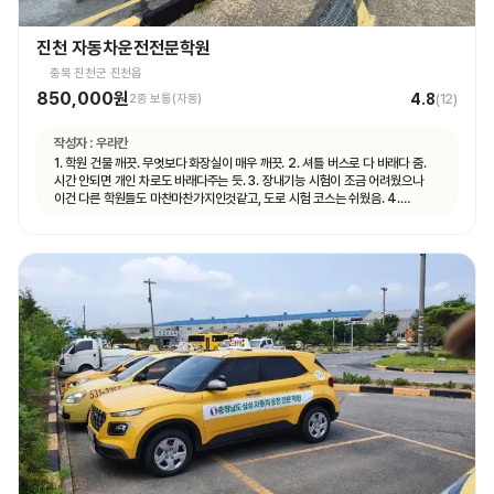
진천 자동차운전전문학원
충북 진천군 진천읍
850,000원
4.8
2종 보통(자동)
(
12
)
작성자 :
우라칸
1. 학원 건물 깨끗. 무엇보다 화장실이 매우 깨끗. 2. 셔틀 버스로 다 바래다 줌.
시간 안되면 개인 차로도 바래다주는 듯. 3. 장내기능 시험이 조금 어려웠으나
이건 다른 학원들도 마찬마찬가지인것같고, 도로 시험 코스는 쉬웠음. 4.
직원분들 친절함.