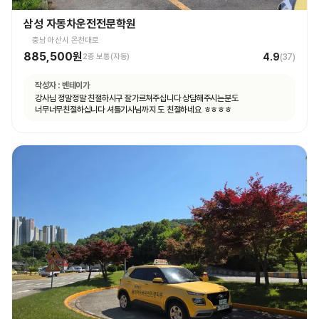
삼성 자동차운전전문학원
충남 아산시 온천대로
885,500원
4.9
2종 보통(자동)
(
37
)
작성자 :
벤테이가
강사님 정말정말 친절하시구 잘가르쳐주십니다 상담해주시는분도
너무너무친절하십니다 셔틀기사님까지 도 친절하네요 ㅎㅎㅎㅎ