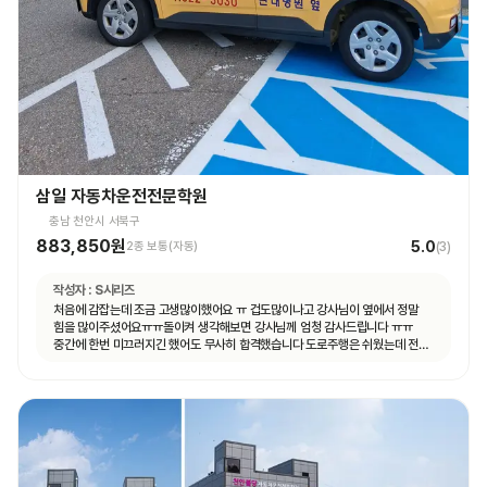
삼일 자동차운전전문학원
충남 천안시 서북구
883,850원
5.0
2종 보통(자동)
(
3
)
작성자 :
S시리즈
처음에 감잡는데 조금 고생많이했어요 ㅠ 겁도많이나고 강사님이 옆에서 정말
힘을 많이주셨어요ㅠㅠ돌이켜 생각해보면 강사님께 엄청 감사드립니다 ㅠㅠ
중간에 한번 미끄러지긴 했어도 무사히 합격했습니다 도로주행은 쉬웠는데 전
기능시험이 더 어려웠어요ㅠㅠ