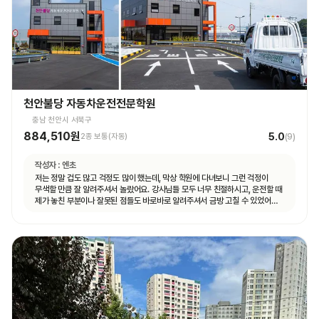
천안불당 자동차운전전문학원
충남 천안시 서북구
884,510원
5.0
2종 보통(자동)
(
9
)
작성자 :
엔초
저는 정말 겁도 많고 걱정도 많이 했는데, 막상 학원에 다녀보니 그런 걱정이
무색할 만큼 잘 알려주셔서 놀랐어요. 강사님들 모두 너무 친절하시고, 운전할 때
제가 놓친 부분이나 잘못된 점들도 바로바로 알려주셔서 금방 고칠 수 있었어요.
덕분에 운전하는 게 생각보다 어렵지 않게 느껴졌고, 자신감도 많이 생겼습니다.
특히 설명을 정말 이해하기 쉽게 해주셔서, 초보자인 저도 금방 따라갈 수
있었어요. 또 강사님들뿐만 아니라 상담해주시는 분들도 다들 친절하시고
세심하게 챙겨주는 학원 입니다!! 저처럼 운전이 처음이라 많이 두렵고 걱정되는
분들이 계시다면, 이 학원 정말 추천드리고 싶습니다! 친절하고 꼼꼼한 강의
덕분에 자신 있게 도로주행 준비까지 할 수 있었어요. 여기서 배우길 정말
잘했다는 생각이 듭니다.