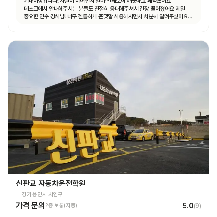
기대이상입니다! 시설이 지어진지 얼마 안돼보여 깨끗하고 쾌적했어요
데스크에서 안내해주시는 분들도 친절히 응대해주셔서 긴장 풀어졌어요 제일
중요한 연수 강사님! 너무 젠틀하게 존댓말 사용하시면서 차분히 알려주셨어요
운전 꿀팁 외 불필요힌 대화 없으셨고 휴대폰 사용도 거의 안하셨어요 나머지
4시간도 그런 강사님 만나면 좋겠네요ㅎㅎ
신판교 자동차운전학원
경기 용인시 처인구
가격 문의
5.0
2종 보통(자동)
(
9
)