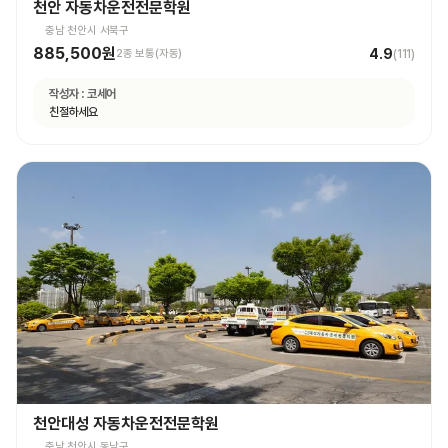
천안 자동차운전전문학원
충남 천안시 서북구
885,500원
4.9
2종 보통(자동)
(
111
)
작성자 :
코세어
친절하세요
천안대성 자동차운전전문학원
충남 천안시 동남구