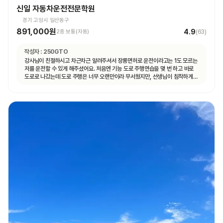
신일 자동차운전전문학원
경기 고양시 일산동구
891,000원
4.9
2종 보통(자동)
(
63
)
작성자 :
250GTO
강사님이 친절하시고 차근차근 알려주셔서 장롱면허로 운전이라고는 1도 모르는
저를 운전할 수 있게 해주셨어요. 처음엔 기능 도로 주행연습을 몇 번 하고 바로
도로로 나갔는데 도로 주행은 너무 오랜만이라 무서웠지만, 선생님이 침착하게
설명해주셔서 안전하게 운전할 수 있었어요. 자동차 운전에 재미도 붙었고
앞으로 더 연습할 자신감도 생겼어요.