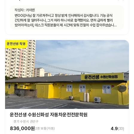
작성자 :
카이맨
변OO강사님 잘 가르쳐주시고 항상 밝게 인사해줘서 감사합니다. 기능 공식
간단하게 잘 알려주시니, 그거 따라 하니 바로 합격했어요. 면허 급하게 빨리
땄어야 하는데, 데스크 직원분들이 제 시간에 맞춰 친절히 수업 잡아주셨습니다.
면허 딸 때까지 답답하지 않고 빠르게 도와주셨습니다.
운전선생 직영
운전선생 수원신화성 자동차운전전문학원
경기 수원시 권선구
836,000원
4.9
2종 보통(자동)
(
33
)