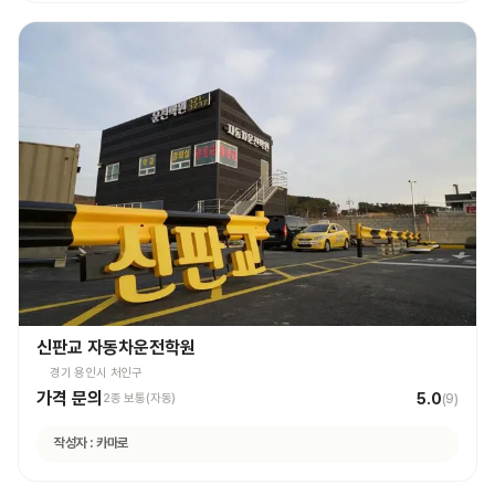
4시간도 그런 강사님 만나면 좋겠네요ㅎㅎ
신판교 자동차운전학원
경기 용인시 처인구
가격 문의
5.0
2종 보통(자동)
(
9
)
작성자 :
카마로