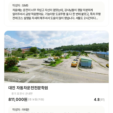
작성자 :
SM5
처음에는 운전이 너무 무섭고 자신이 없었는데, 강사님들이 정말 차분하게
알려주셔서 금방 적응했어요. 기능이랑 도로주행 둘 다 한 번에 붙었고, 특히 주행
전에 코스 설명을 자세히 해주셔서 도움이 많이 됐습니다. 셔틀도 2시간마다
다니고 제가 원하는 때마다 탈 수 있도록 시간 맞춰 잘 와서 통학하기 편했습니다!
대진 자동차운전전문학원
경기 포천시 군내면
811,000원
4.8
2종 보통(자동)
(
81
)
작성자 :
아테온