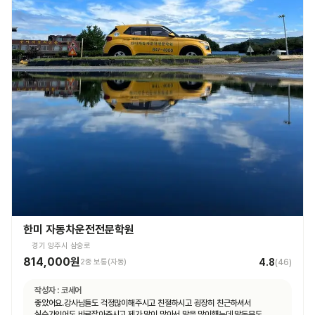
한미 자동차운전전문학원
경기 양주시 삼숭로
814,000원
4.8
2종 보통(자동)
(
46
)
작성자 :
코세어
좋았어요.강사님들도 걱정많이해주시고 친절하시고 굉장히 친근하셔서
실수가잇어도 바로잡아주시고 제가 말이 많아서 말을 많이헀는데 말동무도