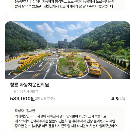
운전면허시험장에서 기능까지 합격하고 도로주행만 등록해서 도로주행을 잘
할지 살짝 걱정했는데 선생님께서 쉽고 자세하게 잘 알려주셔서 좋았습니다
청룡 자동차운전학원
경기 용인시 기흥구
583,000원
4.8
2종 보통(자동)
(
43
)
작성자 :
김채연
기대이상입니다! 시설이 지어진지 얼마 안돼보여 깨끗하고 쾌적했어요
데스크에서 안내해주시는 분들도 친절히 응대해주셔서 긴장 풀어졌어요 제일
중요한 연수 강사님! 너무 젠틀하게 존댓말 사용하시면서 차분히 알려주셨어요
운전 꿀팁 외 불필요힌 대화 없으셨고 휴대폰 사용도 거의 안하셨어요 나머지