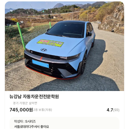
뉴강남 자동차운전전문학원
경기 가평군 설악면
745,000원
4.7
2종 보통(자동)
(
93
)
작성자 :
S시리즈
셔틀로데려다주셔서 좋아요