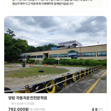
열심히 해주시고 덕분에 화기애애하게 잘배운거같습니다
양원 자동차운전전문학원
경기 남양주시 진접읍
792,000원
4.8
2종 보통(자동)
(
37
)