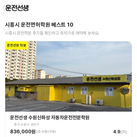
시흥시
운전면허학원 베스트
10
시흥시
운전학원 후기를 확인하고 최저가로 예약해 보세요.
운전선생 직영
운전선생 수원신화성 자동차운전전문학원
경기 수원시 권선구
836,000원
4.9
2종 보통(자동)
(
33
)