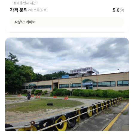
경기 용인시 처인구
가격 문의
5.0
2종 보통(자동)
(
9
)
작성자 :
카마로