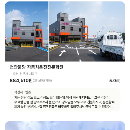
천안불당 자동차운전전문학원
충남 천안시 서북구
884,510원
5.0
2종 보통(자동)
(
9
)
작성자 :
엔초
저는 정말 겁도 많고 걱정도 많이 했는데, 막상 학원에 다녀보니 그런 걱정이
무색할 만큼 잘 알려주셔서 놀랐어요. 강사님들 모두 너무 친절하시고, 운전할 때
제가 놓친 부분이나 잘못된 점들도 바로바로 알려주셔서 금방 고칠 수 있었어요.
덕분에 운전하는 게 생각보다 어렵지 않게 느껴졌고, 자신감도 많이 생겼습니다.
특히 설명을 정말 이해하기 쉽게 해주셔서, 초보자인 저도 금방 따라갈 수
있었어요. 또 강사님들뿐만 아니라 상담해주시는 분들도 다들 친절하시고
세심하게 챙겨주는 학원 입니다!! 저처럼 운전이 처음이라 많이 두렵고 걱정되는