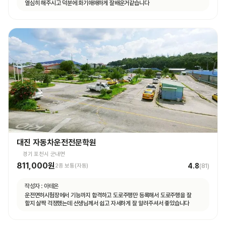
열심히 해주시고 덕분에 화기애애하게 잘배운거같습니다
대진 자동차운전전문학원
경기 포천시 군내면
811,000원
4.8
2종 보통(자동)
(
81
)
작성자 :
아테온
운전면허시험장에서 기능까지 합격하고 도로주행만 등록해서 도로주행을 잘
할지 살짝 걱정했는데 선생님께서 쉽고 자세하게 잘 알려주셔서 좋았습니다