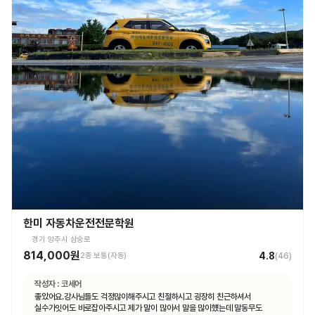
한미 자동차운전전문학원
경기 양주시 삼숭로
814,000원
4.8
2종 보통(자동)
(
46
)
작성자 :
코세어
좋았어요.강사님들도 걱정많이해주시고 친절하시고 굉장히 친근하셔서
실수가잇어도 바로잡아주시고 제가 말이 많아서 말을 많이헀는데 말동무도