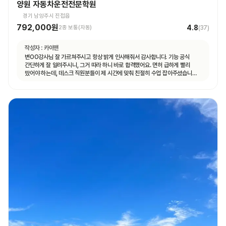
양원 자동차운전전문학원
경기 남양주시 진접읍
792,000원
4.8
2종 보통(자동)
(
37
)
작성자 :
카이맨
변OO강사님 잘 가르쳐주시고 항상 밝게 인사해줘서 감사합니다. 기능 공식
간단하게 잘 알려주시니, 그거 따라 하니 바로 합격했어요. 면허 급하게 빨리
땄어야 하는데, 데스크 직원분들이 제 시간에 맞춰 친절히 수업 잡아주셨습니다.
면허 딸 때까지 답답하지 않고 빠르게 도와주셨습니다.