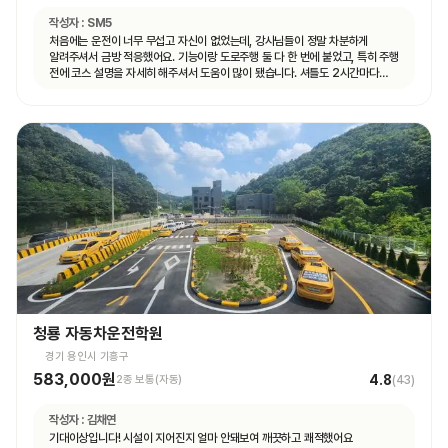
작성자 :
SM5
처음에는 운전이 너무 무섭고 자신이 없었는데, 강사님들이 정말 차분하게
알려주셔서 금방 적응했어요. 기능이랑 도로주행 둘 다 한 번에 붙었고, 특히 주행
전에 코스 설명을 자세히 해주셔서 도움이 많이 됐습니다. 셔틀도 2시간마다
다니고 제가 원하는 때마다 탈 수 있도록 시간 맞춰 잘 와서 통학하기 편했습니다!
청룡 자동차운전학원
경기 용인시 기흥구
583,000원
4.8
2종 보통(자동)
(
43
)
작성자 :
김채연
기대이상입니다! 시설이 지어진지 얼마 안돼보여 깨끗하고 쾌적했어요