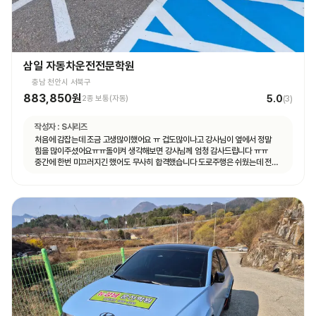
삼일 자동차운전전문학원
충남 천안시 서북구
883,850원
5.0
2종 보통(자동)
(
3
)
작성자 :
S시리즈
처음에 감잡는데 조금 고생많이했어요 ㅠ 겁도많이나고 강사님이 옆에서 정말
힘을 많이주셨어요ㅠㅠ돌이켜 생각해보면 강사님께 엄청 감사드립니다 ㅠㅠ
중간에 한번 미끄러지긴 했어도 무사히 합격했습니다 도로주행은 쉬웠는데 전
기능시험이 더 어려웠어요ㅠㅠ