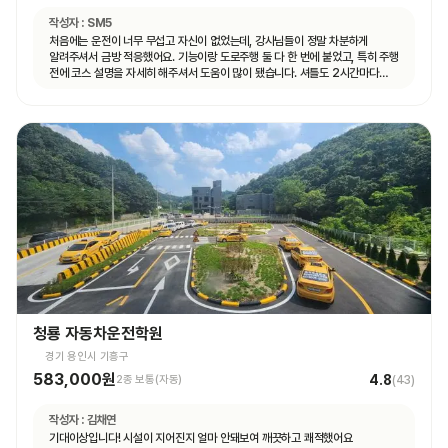
작성자 :
SM5
처음에는 운전이 너무 무섭고 자신이 없었는데, 강사님들이 정말 차분하게
알려주셔서 금방 적응했어요. 기능이랑 도로주행 둘 다 한 번에 붙었고, 특히 주행
전에 코스 설명을 자세히 해주셔서 도움이 많이 됐습니다. 셔틀도 2시간마다
다니고 제가 원하는 때마다 탈 수 있도록 시간 맞춰 잘 와서 통학하기 편했습니다!
청룡 자동차운전학원
경기 용인시 기흥구
583,000원
4.8
2종 보통(자동)
(
43
)
작성자 :
김채연
기대이상입니다! 시설이 지어진지 얼마 안돼보여 깨끗하고 쾌적했어요