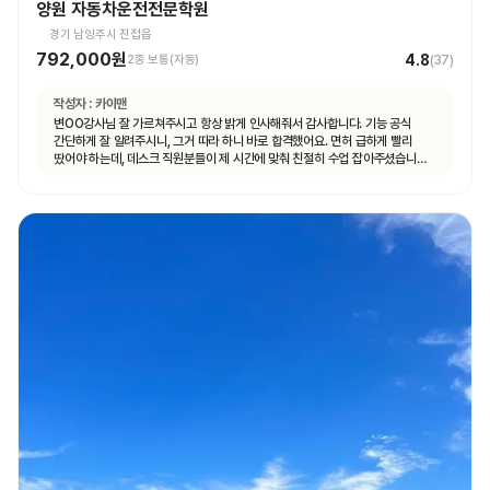
양원 자동차운전전문학원
경기 남양주시 진접읍
792,000원
4.8
2종 보통(자동)
(
37
)
작성자 :
카이맨
변OO강사님 잘 가르쳐주시고 항상 밝게 인사해줘서 감사합니다. 기능 공식
간단하게 잘 알려주시니, 그거 따라 하니 바로 합격했어요. 면허 급하게 빨리
땄어야 하는데, 데스크 직원분들이 제 시간에 맞춰 친절히 수업 잡아주셨습니다.
면허 딸 때까지 답답하지 않고 빠르게 도와주셨습니다.