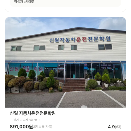
작성자 :
카마로
신일 자동차운전전문학원
경기 고양시 일산동구
891,000원
4.9
2종 보통(자동)
(
63
)