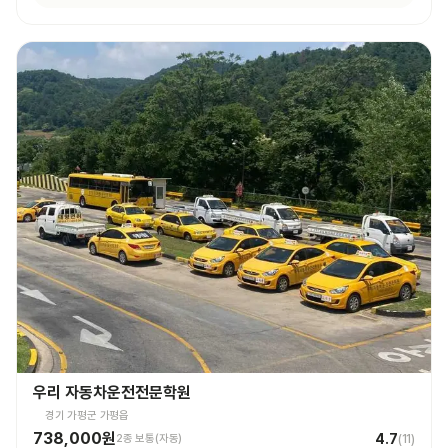
우리 자동차운전전문학원
경기 가평군 가평읍
738,000원
4.7
2종 보통(자동)
(
11
)