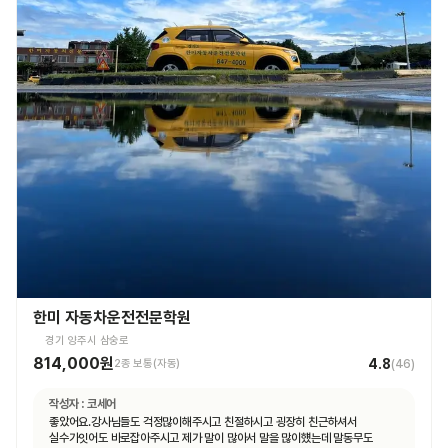
한미 자동차운전전문학원
경기 양주시 삼숭로
814,000원
4.8
2종 보통(자동)
(
46
)
작성자 :
코세어
좋았어요.강사님들도 걱정많이해주시고 친절하시고 굉장히 친근하셔서
실수가잇어도 바로잡아주시고 제가 말이 많아서 말을 많이헀는데 말동무도