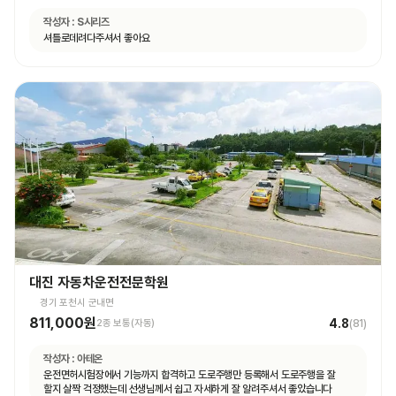
작성자 :
S시리즈
셔틀로데려다주셔서 좋아요
대진 자동차운전전문학원
경기 포천시 군내면
811,000원
4.8
2종 보통(자동)
(
81
)
작성자 :
아테온
운전면허시험장에서 기능까지 합격하고 도로주행만 등록해서 도로주행을 잘
할지 살짝 걱정했는데 선생님께서 쉽고 자세하게 잘 알려주셔서 좋았습니다