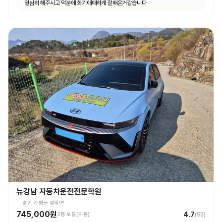
열심히 해주시고 덕분에 화기애애하게 잘배운거같습니다
뉴강남 자동차운전전문학원
경기 가평군 설악면
745,000원
4.7
2종 보통(자동)
(
93
)