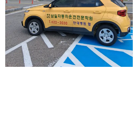
삼일 자동차운전전문학원
충남 천안시 서북구
883,850원
5.0
2종 보통(자동)
(
3
)
작성자 :
S시리즈
처음에 감잡는데 조금 고생많이했어요 ㅠ 겁도많이나고 강사님이 옆에서 정말
힘을 많이주셨어요ㅠㅠ돌이켜 생각해보면 강사님께 엄청 감사드립니다 ㅠㅠ
중간에 한번 미끄러지긴 했어도 무사히 합격했습니다 도로주행은 쉬웠는데 전
기능시험이 더 어려웠어요ㅠㅠ