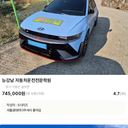
뉴강남 자동차운전전문학원
경기 가평군 설악면
745,000원
4.7
2종 보통(자동)
(
93
)
작성자 :
S시리즈
셔틀로데려다주셔서 좋아요