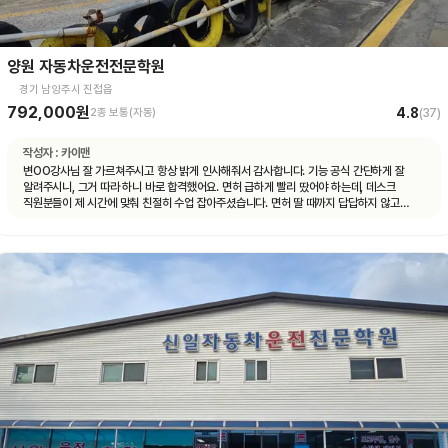
양원 자동차운전전문학원
경기 남양주시 진접읍
792,000원
4.8
2종 보통(자동)
(
37
)
작성자 :
카이맨
변OO강사님 잘 가르쳐주시고 항상 밝게 인사해줘서 감사합니다. 기능 공식 간단하게 잘
알려주시니, 그거 따라 하니 바로 합격했어요. 면허 급하게 빨리 땄어야 하는데, 데스크
직원분들이 제 시간에 맞춰 친절히 수업 잡아주셨습니다. 면허 딸 때까지 답답하지 않고
빠르게 도와주셨습니다.