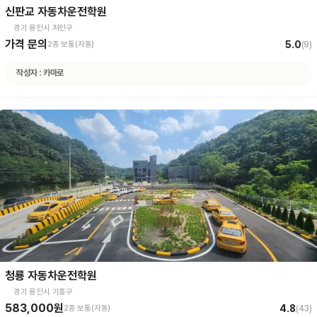
신판교 자동차운전학원
경기 용인시 처인구
가격 문의
5.0
2종 보통(자동)
(
9
)
작성자 :
카마로
청룡 자동차운전학원
경기 용인시 기흥구
583,000원
4.8
2종 보통(자동)
(
43
)