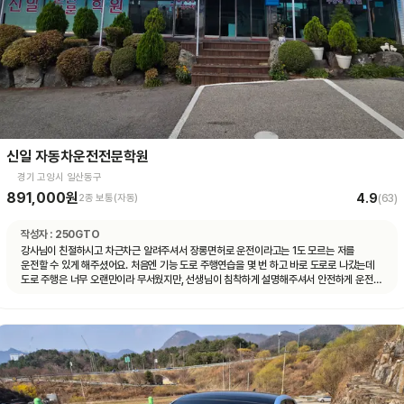
신일 자동차운전전문학원
경기 고양시 일산동구
891,000원
4.9
2종 보통(자동)
(
63
)
작성자 :
250GTO
강사님이 친절하시고 차근차근 알려주셔서 장롱면허로 운전이라고는 1도 모르는 저를
운전할 수 있게 해주셨어요. 처음엔 기능 도로 주행연습을 몇 번 하고 바로 도로로 나갔는데
도로 주행은 너무 오랜만이라 무서웠지만, 선생님이 침착하게 설명해주셔서 안전하게 운전할
수 있었어요. 자동차 운전에 재미도 붙었고 앞으로 더 연습할 자신감도 생겼어요.