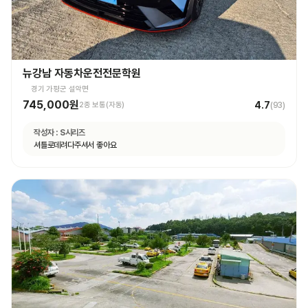
뉴강남 자동차운전전문학원
경기 가평군 설악면
745,000원
4.7
2종 보통(자동)
(
93
)
작성자 :
S시리즈
셔틀로데려다주셔서 좋아요