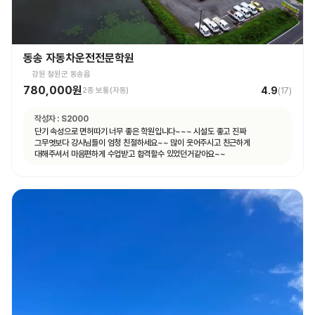
동송 자동차운전전문학원
강원 철원군 동송읍
780,000원
4.9
2종 보통(자동)
(
17
)
작성자 :
S2000
단기 속성으로 면허따기 너무 좋은 학원입니다~~~ 시설도 좋고 진짜
그무엇보다 강사님들이 엄청 친절하세요~~ 많이 웃어주시고 친근하게
대해주셔서 마음편하게 수업받고 합격할수 있었던거같아요~~