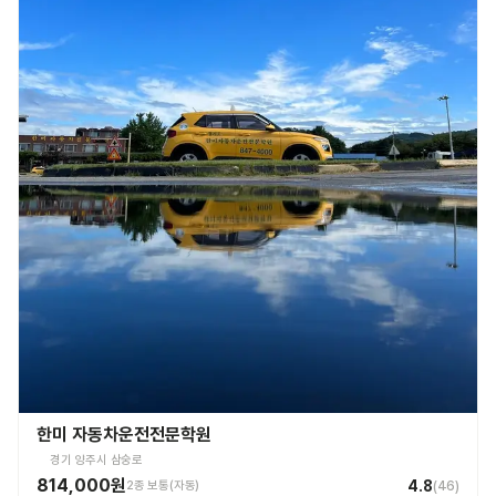
한미 자동차운전전문학원
경기 양주시 삼숭로
814,000원
4.8
2종 보통(자동)
(
46
)