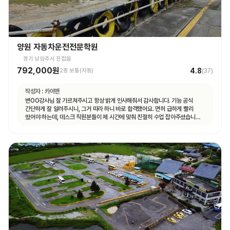
양원 자동차운전전문학원
경기 남양주시 진접읍
792,000원
4.8
2종 보통(자동)
(
37
)
작성자 :
카이맨
변OO강사님 잘 가르쳐주시고 항상 밝게 인사해줘서 감사합니다. 기능 공식
간단하게 잘 알려주시니, 그거 따라 하니 바로 합격했어요. 면허 급하게 빨리
땄어야 하는데, 데스크 직원분들이 제 시간에 맞춰 친절히 수업 잡아주셨습니다.
면허 딸 때까지 답답하지 않고 빠르게 도와주셨습니다.