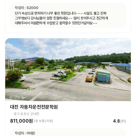
작성자 :
S2000
단기 속성으로 면허따기 너무 좋은 학원입니다~~~ 시설도 좋고 진짜
그무엇보다 강사님들이 엄청 친절하세요~~ 많이 웃어주시고 친근하게
대해주셔서 마음편하게 수업받고 합격할수 있었던거같아요~~
대진 자동차운전전문학원
경기 포천시 군내면
811,000원
4.8
2종 보통(자동)
(
81
)
작성자 :
아테온