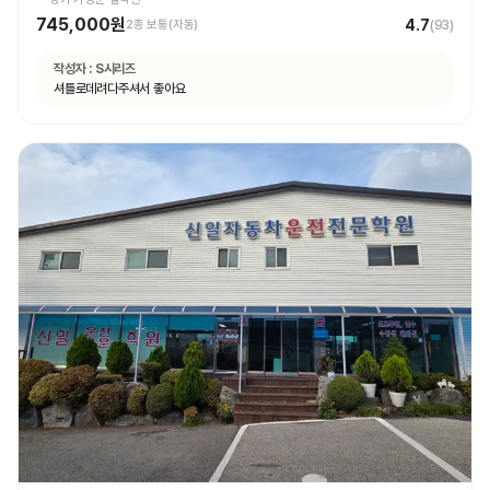
745,000원
4.7
2종 보통(자동)
(
93
)
작성자 :
S시리즈
셔틀로데려다주셔서 좋아요