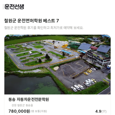
철원군
운전면허학원 베스트
7
철원군
운전학원 후기를 확인하고 최저가로 예약해 보세요.
동송 자동차운전전문학원
강원 철원군 동송읍
780,000원
4.9
2종 보통(자동)
(
17
)