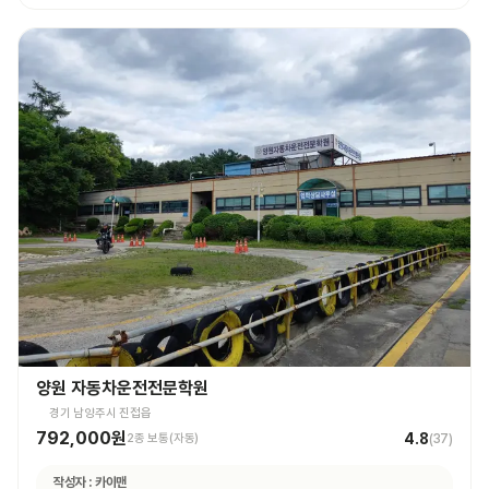
양원 자동차운전전문학원
경기 남양주시 진접읍
792,000원
4.8
2종 보통(자동)
(
37
)
작성자 :
카이맨