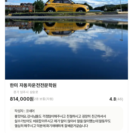
한미 자동차운전전문학원
경기 양주시 삼숭로
814,000원
4.8
2종 보통(자동)
(
46
)
작성자 :
코세어
좋았어요.강사님들도 걱정많이해주시고 친절하시고 굉장히 친근하셔서
실수가잇어도 바로잡아주시고 제가 말이 많아서 말을 많이헀는데 말동무도
열심히 해주시고 덕분에 화기애애하게 잘배운거같습니다