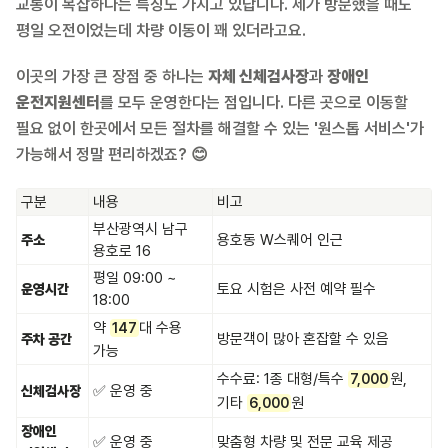
교통이 복잡하다는 특징도 가지고 있답니다. 제가 방문했을 때도
평일 오전이었는데 차량 이동이 꽤 있더라고요.
이곳의 가장 큰 장점 중 하나는
자체 신체검사장
과
장애인
운전지원센터
를 모두 운영한다는 점입니다. 다른 곳으로 이동할
필요 없이 한곳에서 모든 절차를 해결할 수 있는 '원스톱 서비스'가
가능해서 정말 편리하겠죠? 😊
구분
내용
비고
부산광역시 남구
용호동 W스퀘어 인근
주소
용호로 16
평일 09:00 ~
토요 시험은 사전 예약 필수
운영시간
18:00
약
대 수용
147
방문객이 많아 혼잡할 수 있음
주차 공간
가능
수수료: 1종 대형/특수
원,
7,000
✅ 운영 중
신체검사장
기타
원
6,000
장애인
✅ 운영 중
맞춤형 차량 및 전문 교육 제공