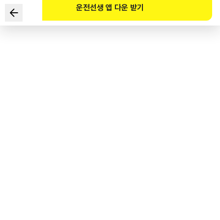
운전선생 앱 다운 받기
야간에 커브 길을 주행할 때 운전자의 눈이 부실 수 있다. 어떻게
해야 하나?
1
.
도로의 우측가장자리를 본다.
2
.
불빛을 벗어나기 위해 가속한다.
3
.
급제동하여 속도를 줄인다.
4
.
도로의 좌측가장자리를 본다.
도로교통공단 공식 해설
도로교통법 제19조(안전거리 확보 등), 도로교통법 제20조(진로양보의 의무),