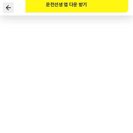
운전선생 앱 다운 받기
视频中对驾驶人守法驾驶行为的说明中正确的是？
（请参照网站）
1
.
已打开前照灯。
2
.
已安全超车。
3
.
天气异常时已遵守减速标准。
4
.
缓慢行驶，以免水溅到旁边的行人身上。
도로교통공단 공식 해설
운전자는 빗길에서 운전하는 때에 도로교통법 제17조에 다른 속도를 준수하여야 하나,